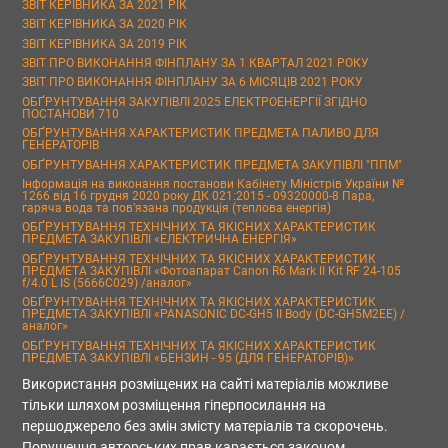
ЗВІТ КЕРІВНИКА ЗА 2021 РІК
ЗВІТ КЕРІВНИКА ЗА 2020 РІК
ЗВІТ КЕРІВНИКА ЗА 2019 РІК
ЗВІТ ПРО ВИКОНАННЯ ФІНПЛАНУ ЗА 1 КВАРТАЛ 2021 РОКУ
ЗВІТ ПРО ВИКОНАННЯ ФІНПЛАНУ ЗА 6 МІСЯЦІВ 2021 РОКУ
ОБҐРУНТУВАННЯ ЗАКУПІВЛІ 2025 ЕЛЕКТРОЕНЕРГІЇ ЗГІДНО
ПОСТАНОВИ 710
ОБҐРУНТУВАННЯ ХАРАКТЕРИСТИК ПРЕДМЕТА ПАЛИВО ДЛЯ
ГЕНЕРАТОРІВ
ОБҐРУНТУВАННЯ ХАРАКТЕРИСТИК ПРЕДМЕТА ЗАКУПІВЛІ "ППМ"
Інформація на виконання постанови Кабінету Міністрів України №
1266 від 16 грудня 2020 року ДК 021:2015 - 09320000-8 Пара,
гаряча вода та пов’язана продукція (теплова енергія)
ОБҐРУНТУВАННЯ ТЕХНІЧНИХ ТА ЯКІСНИХ ХАРАКТЕРИСТИК
ПРЕДМЕТА ЗАКУПІВЛІ «ЕЛЕКТРИЧНА ЕНЕРГІЯ»
ОБҐРУНТУВАННЯ ТЕХНІЧНИХ ТА ЯКІСНИХ ХАРАКТЕРИСТИК
ПРЕДМЕТА ЗАКУПІВЛІ «Фотоапарат Canon R6 Mark II Kit RF 24-105
f/4.0 L IS (5666C029) /аналог»
ОБҐРУНТУВАННЯ ТЕХНІЧНИХ ТА ЯКІСНИХ ХАРАКТЕРИСТИК
ПРЕДМЕТА ЗАКУПІВЛІ «PANASONIC DC-GH5 II Body (DC-GH5M2EE) /
аналог»
ОБҐРУНТУВАННЯ ТЕХНІЧНИХ ТА ЯКІСНИХ ХАРАКТЕРИСТИК
ПРЕДМЕТА ЗАКУПІВЛІ «БЕНЗИН - 95 (ДЛЯ ГЕНЕРАТОРІВ)»
Використання розміщених на сайті матеріалів можливе
тільки шляхом розміщення гіперпосилання на
першоджерело без змін змісту матеріалів та скорочень.
Порушення авторських прав карається законом.