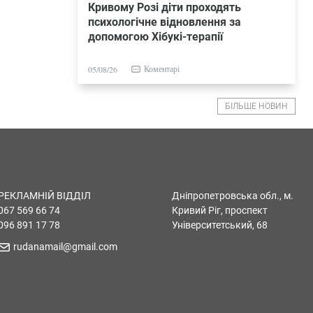
Кривому Розі діти проходять
психологічне відновлення за
допомогою Хібукі-терапії
Коментарі
05/08/26
БІЛЬШЕ НОВИН
РЕКЛАМНІЙ ВІДДІЛ
Дніпропетровська обл., м.
067 569 66 74
Кривий Ріг, проспект
096 891 17 78
Університетський, 68
rudanamail@gmail.com