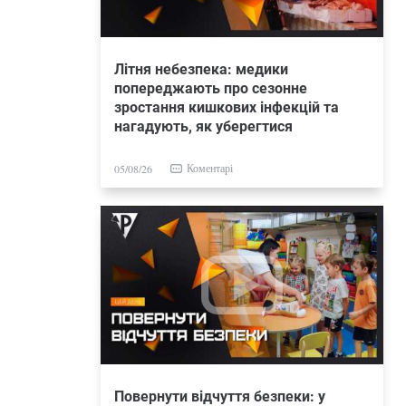
Літня небезпека: медики
попереджають про сезонне
зростання кишкових інфекцій та
нагадують, як уберегтися
Коментарі
05/08/26
Повернути відчуття безпеки: у