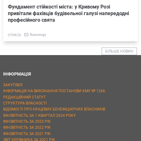
Фундамент стійкості міста: у Кривому Розі
привітали фахівців будівельної галузі напередодні
професійного свята
Коментарі
07/08/26
БІЛЬШЕ НОВИН
ІНФОРМАЦІЯ
ЗАКУПІВЛІ
ІНФОРМАЦІЯ НА ВИКОНАННЯ ПОСТАНОВИ КМУ № 1266
РЕДАКЦІЙНИЙ СТАТУТ
СТРУКТУРА ВЛАСНОСТІ
ВІДОМОСТІ ПРО КІНЦЕВИХ БЕНЕФІЦІАРНИХ ВЛАСНИКІВ
ФІНЗВІТНІСТЬ ЗА 1 КВАРТАЛ 2024 РОКУ
ФІНЗВІТНІСТЬ ЗА 2023 РІК
ФІНЗВІТНІСТЬ ЗА 2022 РІК
ФІНЗВІТНІСТЬ ЗА 2021 РІК
ЗВІТ КЕРІВНИКА ЗА 2021 РІК