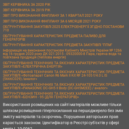
ЗВІТ КЕРІВНИКА ЗА 2020 РІК
ЗВІТ КЕРІВНИКА ЗА 2019 РІК
ЗВІТ ПРО ВИКОНАННЯ ФІНПЛАНУ ЗА 1 КВАРТАЛ 2021 РОКУ
ЗВІТ ПРО ВИКОНАННЯ ФІНПЛАНУ ЗА 6 МІСЯЦІВ 2021 РОКУ
ОБҐРУНТУВАННЯ ЗАКУПІВЛІ 2025 ЕЛЕКТРОЕНЕРГІЇ ЗГІДНО ПОСТАНОВИ
710
ОБҐРУНТУВАННЯ ХАРАКТЕРИСТИК ПРЕДМЕТА ПАЛИВО ДЛЯ
ГЕНЕРАТОРІВ
ОБҐРУНТУВАННЯ ХАРАКТЕРИСТИК ПРЕДМЕТА ЗАКУПІВЛІ "ППМ"
Інформація на виконання постанови Кабінету Міністрів України № 1266
від 16 грудня 2020 року ДК 021:2015 - 09320000-8 Пара, гаряча вода та
пов’язана продукція (теплова енергія)
ОБҐРУНТУВАННЯ ТЕХНІЧНИХ ТА ЯКІСНИХ ХАРАКТЕРИСТИК ПРЕДМЕТА
ЗАКУПІВЛІ «ЕЛЕКТРИЧНА ЕНЕРГІЯ»
ОБҐРУНТУВАННЯ ТЕХНІЧНИХ ТА ЯКІСНИХ ХАРАКТЕРИСТИК ПРЕДМЕТА
ЗАКУПІВЛІ «Фотоапарат Canon R6 Mark II Kit RF 24-105 f/4.0 L IS
(5666C029) /аналог»
ОБҐРУНТУВАННЯ ТЕХНІЧНИХ ТА ЯКІСНИХ ХАРАКТЕРИСТИК ПРЕДМЕТА
ЗАКУПІВЛІ «PANASONIC DC-GH5 II Body (DC-GH5M2EE) / аналог»
ОБҐРУНТУВАННЯ ТЕХНІЧНИХ ТА ЯКІСНИХ ХАРАКТЕРИСТИК ПРЕДМЕТА
ЗАКУПІВЛІ «БЕНЗИН - 95 (ДЛЯ ГЕНЕРАТОРІВ)»
Використання розміщених на сайті матеріалів можливе тільки
шляхом розміщення гіперпосилання на першоджерело без змін
змісту матеріалів та скорочень. Порушення авторських прав
карається законом. Ідентифікатор в Реєстрі суб'єктів у сфері
медіа L 10-0062.