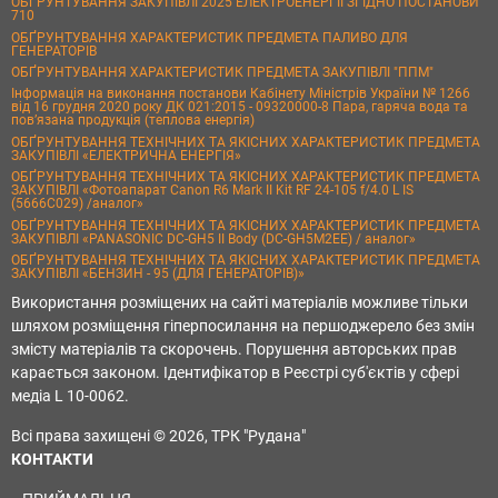
ОБҐРУНТУВАННЯ ЗАКУПІВЛІ 2025 ЕЛЕКТРОЕНЕРГІЇ ЗГІДНО ПОСТАНОВИ
710
ОБҐРУНТУВАННЯ ХАРАКТЕРИСТИК ПРЕДМЕТА ПАЛИВО ДЛЯ
ГЕНЕРАТОРІВ
ОБҐРУНТУВАННЯ ХАРАКТЕРИСТИК ПРЕДМЕТА ЗАКУПІВЛІ "ППМ"
Інформація на виконання постанови Кабінету Міністрів України № 1266
від 16 грудня 2020 року ДК 021:2015 - 09320000-8 Пара, гаряча вода та
пов’язана продукція (теплова енергія)
ОБҐРУНТУВАННЯ ТЕХНІЧНИХ ТА ЯКІСНИХ ХАРАКТЕРИСТИК ПРЕДМЕТА
ЗАКУПІВЛІ «ЕЛЕКТРИЧНА ЕНЕРГІЯ»
ОБҐРУНТУВАННЯ ТЕХНІЧНИХ ТА ЯКІСНИХ ХАРАКТЕРИСТИК ПРЕДМЕТА
ЗАКУПІВЛІ «Фотоапарат Canon R6 Mark II Kit RF 24-105 f/4.0 L IS
(5666C029) /аналог»
ОБҐРУНТУВАННЯ ТЕХНІЧНИХ ТА ЯКІСНИХ ХАРАКТЕРИСТИК ПРЕДМЕТА
ЗАКУПІВЛІ «PANASONIC DC-GH5 II Body (DC-GH5M2EE) / аналог»
ОБҐРУНТУВАННЯ ТЕХНІЧНИХ ТА ЯКІСНИХ ХАРАКТЕРИСТИК ПРЕДМЕТА
ЗАКУПІВЛІ «БЕНЗИН - 95 (ДЛЯ ГЕНЕРАТОРІВ)»
Використання розміщених на сайті матеріалів можливе тільки
шляхом розміщення гіперпосилання на першоджерело без змін
змісту матеріалів та скорочень. Порушення авторських прав
карається законом. Ідентифікатор в Реєстрі суб'єктів у сфері
медіа L 10-0062.
Всі права захищені © 2026, ТРК "Рудана"
КОНТАКТИ