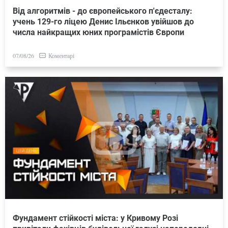
Від алгоритмів - до європейського п'єдесталу:
учень 129-го ліцею Денис Ільєнков увійшов до
числа найкращих юних програмістів Європи
Коментарі
07/08/26
Фундамент стійкості міста: у Кривому Розі