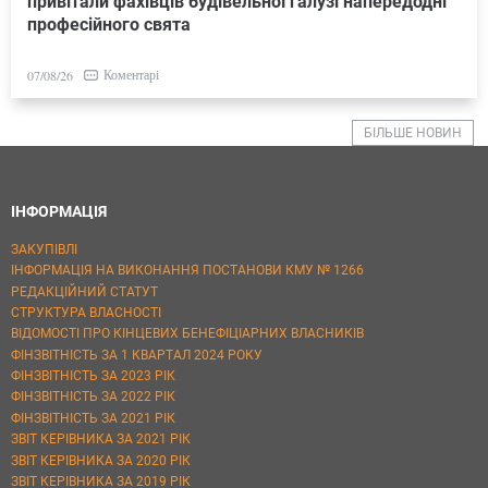
привітали фахівців будівельної галузі напередодні
професійного свята
Коментарі
07/08/26
БІЛЬШЕ НОВИН
ІНФОРМАЦІЯ
ЗАКУПІВЛІ
ІНФОРМАЦІЯ НА ВИКОНАННЯ ПОСТАНОВИ КМУ № 1266
РЕДАКЦІЙНИЙ СТАТУТ
СТРУКТУРА ВЛАСНОСТІ
ВІДОМОСТІ ПРО КІНЦЕВИХ БЕНЕФІЦІАРНИХ ВЛАСНИКІВ
ФІНЗВІТНІСТЬ ЗА 1 КВАРТАЛ 2024 РОКУ
ФІНЗВІТНІСТЬ ЗА 2023 РІК
ФІНЗВІТНІСТЬ ЗА 2022 РІК
ФІНЗВІТНІСТЬ ЗА 2021 РІК
ЗВІТ КЕРІВНИКА ЗА 2021 РІК
ЗВІТ КЕРІВНИКА ЗА 2020 РІК
ЗВІТ КЕРІВНИКА ЗА 2019 РІК