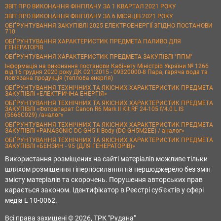
ЗВІТ ПРО ВИКОНАННЯ ФІНПЛАНУ ЗА 1 КВАРТАЛ 2021 РОКУ
ЗВІТ ПРО ВИКОНАННЯ ФІНПЛАНУ ЗА 6 МІСЯЦІВ 2021 РОКУ
ОБҐРУНТУВАННЯ ЗАКУПІВЛІ 2025 ЕЛЕКТРОЕНЕРГІЇ ЗГІДНО ПОСТАНОВИ
710
ОБҐРУНТУВАННЯ ХАРАКТЕРИСТИК ПРЕДМЕТА ПАЛИВО ДЛЯ
ГЕНЕРАТОРІВ
ОБҐРУНТУВАННЯ ХАРАКТЕРИСТИК ПРЕДМЕТА ЗАКУПІВЛІ "ППМ"
Інформація на виконання постанови Кабінету Міністрів України № 1266
від 16 грудня 2020 року ДК 021:2015 - 09320000-8 Пара, гаряча вода та
пов’язана продукція (теплова енергія)
ОБҐРУНТУВАННЯ ТЕХНІЧНИХ ТА ЯКІСНИХ ХАРАКТЕРИСТИК ПРЕДМЕТА
ЗАКУПІВЛІ «ЕЛЕКТРИЧНА ЕНЕРГІЯ»
ОБҐРУНТУВАННЯ ТЕХНІЧНИХ ТА ЯКІСНИХ ХАРАКТЕРИСТИК ПРЕДМЕТА
ЗАКУПІВЛІ «Фотоапарат Canon R6 Mark II Kit RF 24-105 f/4.0 L IS
(5666C029) /аналог»
ОБҐРУНТУВАННЯ ТЕХНІЧНИХ ТА ЯКІСНИХ ХАРАКТЕРИСТИК ПРЕДМЕТА
ЗАКУПІВЛІ «PANASONIC DC-GH5 II Body (DC-GH5M2EE) / аналог»
ОБҐРУНТУВАННЯ ТЕХНІЧНИХ ТА ЯКІСНИХ ХАРАКТЕРИСТИК ПРЕДМЕТА
ЗАКУПІВЛІ «БЕНЗИН - 95 (ДЛЯ ГЕНЕРАТОРІВ)»
Використання розміщених на сайті матеріалів можливе тільки
шляхом розміщення гіперпосилання на першоджерело без змін
змісту матеріалів та скорочень. Порушення авторських прав
карається законом. Ідентифікатор в Реєстрі суб'єктів у сфері
медіа L 10-0062.
Всі права захищені © 2026, ТРК "Рудана"