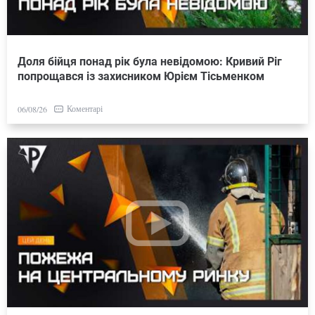
Доля бійця понад рік була невідомою: Кривий Ріг
попрощався із захисником Юрієм Тісьменком
Коментарі
06/08/26