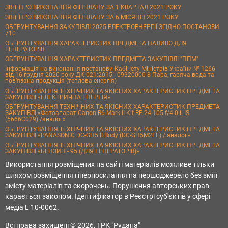
ЗВІТ ПРО ВИКОНАННЯ ФІНПЛАНУ ЗА 1 КВАРТАЛ 2021 РОКУ
ЗВІТ ПРО ВИКОНАННЯ ФІНПЛАНУ ЗА 6 МІСЯЦІВ 2021 РОКУ
ОБҐРУНТУВАННЯ ЗАКУПІВЛІ 2025 ЕЛЕКТРОЕНЕРГІЇ ЗГІДНО ПОСТАНОВИ
710
ОБҐРУНТУВАННЯ ХАРАКТЕРИСТИК ПРЕДМЕТА ПАЛИВО ДЛЯ
ГЕНЕРАТОРІВ
ОБҐРУНТУВАННЯ ХАРАКТЕРИСТИК ПРЕДМЕТА ЗАКУПІВЛІ "ППМ"
Інформація на виконання постанови Кабінету Міністрів України № 1266
від 16 грудня 2020 року ДК 021:2015 - 09320000-8 Пара, гаряча вода та
пов’язана продукція (теплова енергія)
ОБҐРУНТУВАННЯ ТЕХНІЧНИХ ТА ЯКІСНИХ ХАРАКТЕРИСТИК ПРЕДМЕТА
ЗАКУПІВЛІ «ЕЛЕКТРИЧНА ЕНЕРГІЯ»
ОБҐРУНТУВАННЯ ТЕХНІЧНИХ ТА ЯКІСНИХ ХАРАКТЕРИСТИК ПРЕДМЕТА
ЗАКУПІВЛІ «Фотоапарат Canon R6 Mark II Kit RF 24-105 f/4.0 L IS
(5666C029) /аналог»
ОБҐРУНТУВАННЯ ТЕХНІЧНИХ ТА ЯКІСНИХ ХАРАКТЕРИСТИК ПРЕДМЕТА
ЗАКУПІВЛІ «PANASONIC DC-GH5 II Body (DC-GH5M2EE) / аналог»
ОБҐРУНТУВАННЯ ТЕХНІЧНИХ ТА ЯКІСНИХ ХАРАКТЕРИСТИК ПРЕДМЕТА
ЗАКУПІВЛІ «БЕНЗИН - 95 (ДЛЯ ГЕНЕРАТОРІВ)»
Використання розміщених на сайті матеріалів можливе тільки
шляхом розміщення гіперпосилання на першоджерело без змін
змісту матеріалів та скорочень. Порушення авторських прав
карається законом. Ідентифікатор в Реєстрі суб'єктів у сфері
медіа L 10-0062.
Всі права захищені © 2026, ТРК "Рудана"