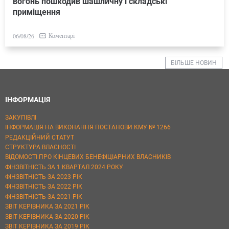
вогонь пошкодив шашличну і складські
приміщення
Коментарі
06/08/26
БІЛЬШЕ НОВИН
ІНФОРМАЦІЯ
ЗАКУПІВЛІ
ІНФОРМАЦІЯ НА ВИКОНАННЯ ПОСТАНОВИ КМУ № 1266
РЕДАКЦІЙНИЙ СТАТУТ
СТРУКТУРА ВЛАСНОСТІ
ВІДОМОСТІ ПРО КІНЦЕВИХ БЕНЕФІЦІАРНИХ ВЛАСНИКІВ
ФІНЗВІТНІСТЬ ЗА 1 КВАРТАЛ 2024 РОКУ
ФІНЗВІТНІСТЬ ЗА 2023 РІК
ФІНЗВІТНІСТЬ ЗА 2022 РІК
ФІНЗВІТНІСТЬ ЗА 2021 РІК
ЗВІТ КЕРІВНИКА ЗА 2021 РІК
ЗВІТ КЕРІВНИКА ЗА 2020 РІК
ЗВІТ КЕРІВНИКА ЗА 2019 РІК