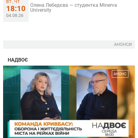
ВТ , ЧТ
Олена Лебедєва — студентка Minerva
18:10
University
04.08.26
АНОНСИ
НАДВОЄ
АНОНС