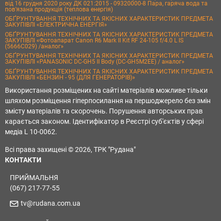
від 16 грудня 2020 року ДК 021:2015 - 09320000-8 Пара, гаряча вода та
пов’язана продукція (теплова енергія)
ОБҐРУНТУВАННЯ ТЕХНІЧНИХ ТА ЯКІСНИХ ХАРАКТЕРИСТИК ПРЕДМЕТА
ЗАКУПІВЛІ «ЕЛЕКТРИЧНА ЕНЕРГІЯ»
ОБҐРУНТУВАННЯ ТЕХНІЧНИХ ТА ЯКІСНИХ ХАРАКТЕРИСТИК ПРЕДМЕТА
ЗАКУПІВЛІ «Фотоапарат Canon R6 Mark II Kit RF 24-105 f/4.0 L IS
(5666C029) /аналог»
ОБҐРУНТУВАННЯ ТЕХНІЧНИХ ТА ЯКІСНИХ ХАРАКТЕРИСТИК ПРЕДМЕТА
ЗАКУПІВЛІ «PANASONIC DC-GH5 II Body (DC-GH5M2EE) / аналог»
ОБҐРУНТУВАННЯ ТЕХНІЧНИХ ТА ЯКІСНИХ ХАРАКТЕРИСТИК ПРЕДМЕТА
ЗАКУПІВЛІ «БЕНЗИН - 95 (ДЛЯ ГЕНЕРАТОРІВ)»
Використання розміщених на сайті матеріалів можливе тільки
шляхом розміщення гіперпосилання на першоджерело без змін
змісту матеріалів та скорочень. Порушення авторських прав
карається законом. Ідентифікатор в Реєстрі суб'єктів у сфері
медіа L 10-0062.
Всі права захищені © 2026, ТРК "Рудана"
КОНТАКТИ
ПРИЙМАЛЬНЯ
(067) 217-77-55
tv@rudana.com.ua