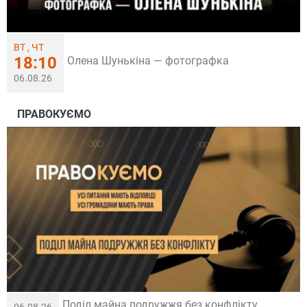
ВТ , ЧТ
18:10
Олена Шунькіна — фотографка
06.08.26
ПРАВОКУЄМО
Поділ майна подружжя без конфлікту
06.08.26