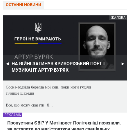
ОСТАННІ НОВИНИ
ЖАЛОБА
НА ВІЙНІ ЗАГИНУВ КРИВОРІЗЬКИЙ ПОЕТ І
МУЗИКАНТ АРТУР БУРЯК
Сосна-ґодзіла берегла мої сни, поки ноги гуділи
гічніше шахедів
Все, що можу сказати: Я...
РЕКЛАМА
Пропустили ЄВІ? У Метінвест Політехніці пояснили,
як вступити до магістратури через спеціальну