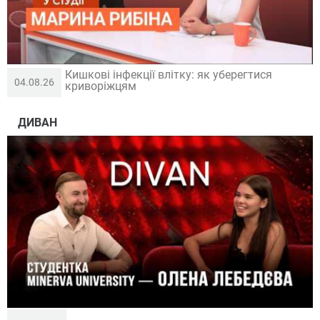
Кишкові інфекції влітку: як уберегтися
04.08.26
криворіжцям
ДИВАН