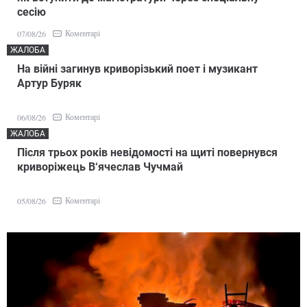
сесію
Коментарі
07/08/26
ЖАЛОБА
На війні загинув криворізький поет і музикант
Артур Буряк
Коментарі
06/08/26
ЖАЛОБА
Після трьох років невідомості на щиті повернувся
криворіжець В‘ячеслав Чучмай
Коментарі
05/08/26