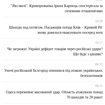
"Які милі". Криворожанка Ірина Карпець спостерігала за
сичевими пташенятами
10:29
Шахеди над потягом. Пасажирів поїзда Київ – Кривий Ріг
знову довелося евакуювати посеред ночі
10:17
Чи загрожує Україні дефіцит товарів через російські удари?
Що буде з цінами?
08:52
Уночі російський Бєлгород опинився під атакою українських
безпілотників
08:21
Одеса переживає масований удар. Область атакували понад
70 шахедів та 20 ракет