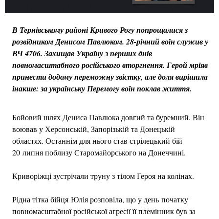
В Тернівському районі Кривого Рогу попрощалися з
розвідником Денисом Павлюком. 28-річний воїн служив у
ВЧ 4706. Захищав Україну з перших днів
повномасштабного російського вторгнення. Герой мріяв
принести додому переможну звістку, але доля вирішила
інакше: за українську Перемогу воїн поклав життя.
Бойовий шлях Дениса Павлюка довгий та буремний. Він
воював у Херсонській, Запорізькій та Донецькій
областях. Останнім для нього став стрілецький бій
20 липня поблизу Старомайорського на Донеччині.
Криворіжці зустрічали труну з тілом Героя на колінах.
Рідна тітка бійця Юлія розповіла, що у день початку
повномасштабної російської агресії її племінник був за