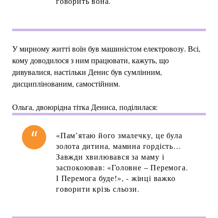
говорить вона.
У мирному житті воїн був машиністом електровозу. Всі,
кому доводилося з ним працювати, кажуть, що
дивувалися, настільки Денис був сумлінним,
дисциплінованим, самостійним.
Ольга, двоюрідна тітка Дениса, поділилася:
«Пам’ятаю його змалечку, це була
золота дитина, мамина гордість…
Завжди хвилювався за маму і
заспокоював: «Головне – Перемога.
І Перемога буде!», - жінці важко
говорити крізь сльози.