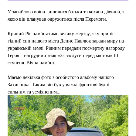
У загиблого воїна лишилися батьки та кохана дівчина, з
якою він планував одружитися після Перемоги.
Кривий Ріг пам’ятатиме велику жертву, яку приніс
гідний син нашого міста Денис Павлюк заради миру на
українській землі. Рідним передали посмертну нагороду
Героя – нагрудний знак «За заслуги перед містом» ІІІ
ступеня. Вічна пам’ять.
Маємо декілька фото з особистого альбому нашого
Захисника. Таким він був у важкі фронтові будні -
сильним та усміхненим...