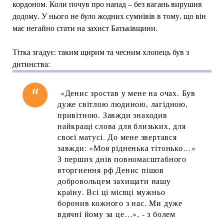
кордоном. Коли почув про напад – без вагань вирушив
додому. У нього не було жодних сумнівів в тому, що він
має негайно стати на захист Батьківщини.
Тітка згадує: таким щирим та чесним хлопець був з
дитинства:
«Денис зростав у мене на очах. Був
дуже світлою людиною, лагідною,
привітною. Завжди знаходив
найкращі слова для близьких, для
своєї матусі. До мене звертався
завжди: «Моя рідненька тітонько…»
З перших днів повномасштабного
вторгнення рф Денис пішов
добровольцем захищати нашу
країну. Всі ці місяці мужньо
боронив кожного з нас. Ми дуже
вдячні йому за це…», - з болем