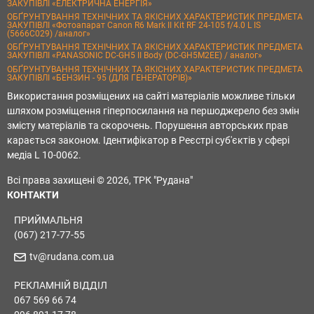
ЗАКУПІВЛІ «ЕЛЕКТРИЧНА ЕНЕРГІЯ»
ОБҐРУНТУВАННЯ ТЕХНІЧНИХ ТА ЯКІСНИХ ХАРАКТЕРИСТИК ПРЕДМЕТА
ЗАКУПІВЛІ «Фотоапарат Canon R6 Mark II Kit RF 24-105 f/4.0 L IS
(5666C029) /аналог»
ОБҐРУНТУВАННЯ ТЕХНІЧНИХ ТА ЯКІСНИХ ХАРАКТЕРИСТИК ПРЕДМЕТА
ЗАКУПІВЛІ «PANASONIC DC-GH5 II Body (DC-GH5M2EE) / аналог»
ОБҐРУНТУВАННЯ ТЕХНІЧНИХ ТА ЯКІСНИХ ХАРАКТЕРИСТИК ПРЕДМЕТА
ЗАКУПІВЛІ «БЕНЗИН - 95 (ДЛЯ ГЕНЕРАТОРІВ)»
Використання розміщених на сайті матеріалів можливе тільки
шляхом розміщення гіперпосилання на першоджерело без змін
змісту матеріалів та скорочень. Порушення авторських прав
карається законом. Ідентифікатор в Реєстрі суб'єктів у сфері
медіа L 10-0062.
Всі права захищені © 2026, ТРК "Рудана"
КОНТАКТИ
ПРИЙМАЛЬНЯ
(067) 217-77-55
tv@rudana.com.ua
РЕКЛАМНІЙ ВІДДІЛ
067 569 66 74