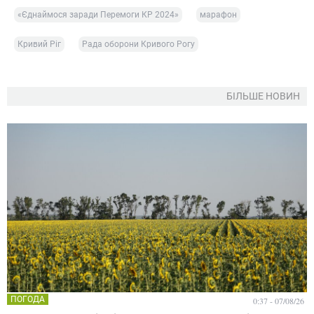
«Єднаймося заради Перемоги КР 2024»
марафон
Кривий Ріг
Рада оборони Кривого Рогу
БІЛЬШЕ НОВИН
ПОГОДА
0:37 - 07/08/26