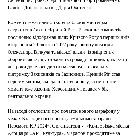
Галина Добровольська, Дар’я Охотенко.
Кожен із тематичних творчих блоків мистецько-
патріотичної акції «Кривий Ріг – 2 роки незламності»
послідовно відображав шлях Кривого Рогу з перших днів
вторгнення 24 лютого 2022 року, роботу команди
Олександра Вілкула та міської влади із зміцнення
оборони міста, згуртованість громади, виклики, які за ці
два роки довелось долати містянам, колосальну
підтримку Захисників та Захисниць. Кривий Ріг став
першим містом, яке дало відсіч ворогу, який на той
момент вже захопив Херсонщину і рвався у бік
центральної України.
На заході оголосили про початок нового марафону у
межах Благодійного проєкту «Єднаймося заради
Перемоги КР 2024». Організатори - «Криворізька міська
Асоціація «АРТ-культура». Марафон проходитиме за