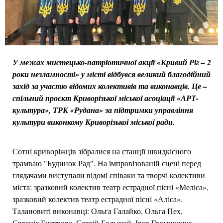
У межах мистецько-патріотичної акції «Кривий Ріг – 2
роки незламності» у місті відбувся великий благодійний
захід за участю відомих колективів та виконавців
.
Це –
спільний проєкт Криворізької міської асоціації «АРТ-
культура», ТРК «Рудана» за підтримки управління
культури виконкому Криворізької міської ради.
Сотні криворіжців зібралися на станції швидкісного
трамваю "Будинок Рад". На імпровізованій сцені перед
глядачами виступали відомі співаки та творчі колективи
міста: зразковий колектив театр естрадної пісні «Меліса»,
зразковий колектив театр естрадної пісні «Аліса».
Талановиті виконавці: Ольга Галайко, Ольга Пех,
Євгенія Бистрова, Сергій Большой, Ігор Громиченко,