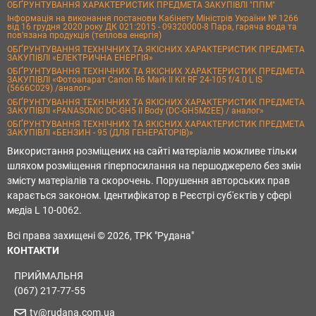
ОБҐРУНТУВАННЯ ХАРАКТЕРИСТИК ПРЕДМЕТА ЗАКУПІВЛІ "ППМ"
Інформація на виконання постанови Кабінету Міністрів України № 1266
від 16 грудня 2020 року ДК 021:2015 - 09320000-8 Пара, гаряча вода та
пов’язана продукція (теплова енергія)
ОБҐРУНТУВАННЯ ТЕХНІЧНИХ ТА ЯКІСНИХ ХАРАКТЕРИСТИК ПРЕДМЕТА
ЗАКУПІВЛІ «ЕЛЕКТРИЧНА ЕНЕРГІЯ»
ОБҐРУНТУВАННЯ ТЕХНІЧНИХ ТА ЯКІСНИХ ХАРАКТЕРИСТИК ПРЕДМЕТА
ЗАКУПІВЛІ «Фотоапарат Canon R6 Mark II Kit RF 24-105 f/4.0 L IS
(5666C029) /аналог»
ОБҐРУНТУВАННЯ ТЕХНІЧНИХ ТА ЯКІСНИХ ХАРАКТЕРИСТИК ПРЕДМЕТА
ЗАКУПІВЛІ «PANASONIC DC-GH5 II Body (DC-GH5M2EE) / аналог»
ОБҐРУНТУВАННЯ ТЕХНІЧНИХ ТА ЯКІСНИХ ХАРАКТЕРИСТИК ПРЕДМЕТА
ЗАКУПІВЛІ «БЕНЗИН - 95 (ДЛЯ ГЕНЕРАТОРІВ)»
Використання розміщених на сайті матеріалів можливе тільки
шляхом розміщення гіперпосилання на першоджерело без змін
змісту матеріалів та скорочень. Порушення авторських прав
карається законом. Ідентифікатор в Реєстрі суб'єктів у сфері
медіа L 10-0062.
Всі права захищені © 2026, ТРК "Рудана"
КОНТАКТИ
ПРИЙМАЛЬНЯ
(067) 217-77-55
tv@rudana.com.ua