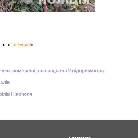
а наш
Telegram!
»
ті електромережі, пошкоджені 2 підприємства
валів
рілів Нікополя