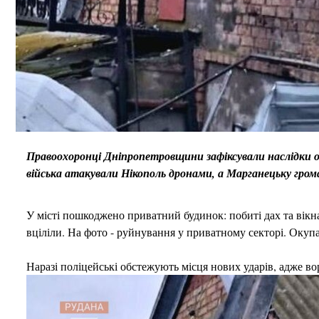
Правоохоронці Дніпропетровщини зафіксували наслідки обс
війська атакували Нікополь дронами, а Марганецьку грома
У місті пошкоджено приватний будинок: побиті дах та вікна
вціліли. На фото - руйнування у приватному секторі. Оку
Наразі поліцейські обстежують місця нових ударів, адже во