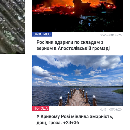
ВАЖЛИВО
7:46 - 08/08/26
Росіяни вдарили по складам з
зерном в Апостолівській громаді
ПОГОДА
6:43 - 08/08/26
У Кривому Розі мінлива хмарність,
дощ, гроза. +23+36