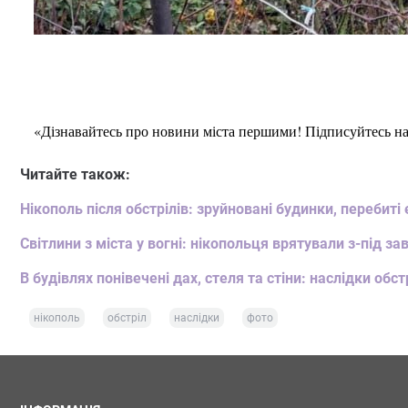
«Дізнавайтесь про новини міста першими! Підписуйтесь н
Читайте також:
Нікополь після обстрілів: зруйновані будинки, переби
Світлини з міста у вогні: нікопольця врятували з-під за
В будівлях понівечені дах, стеля та стіни: наслідки обст
нікополь
обстріл
наслідки
фото