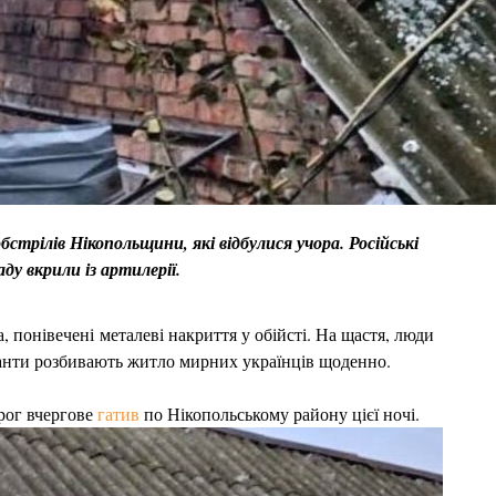
трілів Нікопольщини, які відбулися учора. Російські
ду вкрили із артилерії.
, понівечені металеві накриття у обійсті. На щастя, люди
панти розбивають житло мирних українців щоденно.
рог вчергове
гатив
по Нікопольському району цієї ночі.