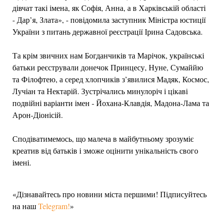
дівчат такі імена, як Софія, Анна, а в Харківській області
- Дар’я, Злата», - повідомила заступник Міністра юстиції
України з питань державної реєстрації Ірина Садовська.
Та крім звичних нам Богданчиків та Марічок, українські
батьки реєстрували донечок Принцесу, Нуне, Сумаййю
та Філофтею, а серед хлопчиків з’явилися Мадяк, Космос,
Лучіан та Нектарій. Зустрічались минулоріч і цікаві
подвійні варіанти імен - Йохана-Клавдія, Мадона-Лама та
Арон-Діонісій.
Сподіватимемось, що малеча в майбутньому зрозуміє
креатив від батьків і зможе оцінити унікальність свого
імені.
«Дізнавайтесь про новини міста першими! Підписуйтесь
на наш
Telegram!
»