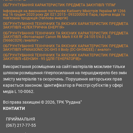
ОБҐРУНТУВАННЯ ХАРАКТЕРИСТИК ПРЕДМЕТА ЗАКУПІВЛІ "ППМ"
Інформація на виконання постанови Кабінету Міністрів України № 1266
від 16 грудня 2020 року ДК 021:2015 - 09320000-8 Пара, гаряча вода та
пов’язана продукція (теплова енергія)
ОБҐРУНТУВАННЯ ТЕХНІЧНИХ ТА ЯКІСНИХ ХАРАКТЕРИСТИК ПРЕДМЕТА
ЗАКУПІВЛІ «ЕЛЕКТРИЧНА ЕНЕРГІЯ»
ОБҐРУНТУВАННЯ ТЕХНІЧНИХ ТА ЯКІСНИХ ХАРАКТЕРИСТИК ПРЕДМЕТА
ЗАКУПІВЛІ «Фотоапарат Canon R6 Mark II Kit RF 24-105 f/4.0 L IS
(5666C029) /аналог»
ОБҐРУНТУВАННЯ ТЕХНІЧНИХ ТА ЯКІСНИХ ХАРАКТЕРИСТИК ПРЕДМЕТА
ЗАКУПІВЛІ «PANASONIC DC-GH5 II Body (DC-GH5M2EE) / аналог»
ОБҐРУНТУВАННЯ ТЕХНІЧНИХ ТА ЯКІСНИХ ХАРАКТЕРИСТИК ПРЕДМЕТА
ЗАКУПІВЛІ «БЕНЗИН - 95 (ДЛЯ ГЕНЕРАТОРІВ)»
Використання розміщених на сайті матеріалів можливе тільки
шляхом розміщення гіперпосилання на першоджерело без змін
змісту матеріалів та скорочень. Порушення авторських прав
карається законом. Ідентифікатор в Реєстрі суб'єктів у сфері
медіа L 10-0062.
Всі права захищені © 2026, ТРК "Рудана"
КОНТАКТИ
ПРИЙМАЛЬНЯ
(067) 217-77-55