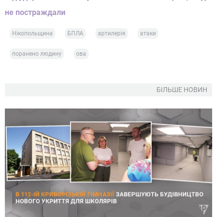
не постраждали
Нікопольщина
БПЛА
артилерія
атаки
поранено людину
ова
БІЛЬШЕ НОВИН