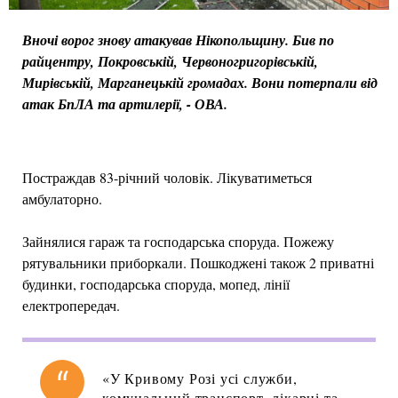
Вночі ворог знову атакував Нікопольщину. Бив по
райцентру, Покровській, Червоногригорівській,
Мирівській, Марганецькій громадах. Вони потерпали від
атак БпЛА та артилерії, - ОВА.
Постраждав 83-річний чоловік. Лікуватиметься
амбулаторно.
Зайнялися гараж та господарська споруда. Пожежу
рятувальники приборкали. Пошкоджені також 2 приватні
будинки, господарська споруда, мопед, лінії
електропередач.
«У Кривому Розі усі служби,
комунальний транспорт, лікарні та