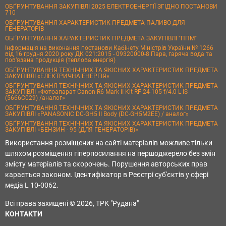
ОБҐРУНТУВАННЯ ЗАКУПІВЛІ 2025 ЕЛЕКТРОЕНЕРГІЇ ЗГІДНО ПОСТАНОВИ
710
ОБҐРУНТУВАННЯ ХАРАКТЕРИСТИК ПРЕДМЕТА ПАЛИВО ДЛЯ
ГЕНЕРАТОРІВ
ОБҐРУНТУВАННЯ ХАРАКТЕРИСТИК ПРЕДМЕТА ЗАКУПІВЛІ "ППМ"
Інформація на виконання постанови Кабінету Міністрів України № 1266
від 16 грудня 2020 року ДК 021:2015 - 09320000-8 Пара, гаряча вода та
пов’язана продукція (теплова енергія)
ОБҐРУНТУВАННЯ ТЕХНІЧНИХ ТА ЯКІСНИХ ХАРАКТЕРИСТИК ПРЕДМЕТА
ЗАКУПІВЛІ «ЕЛЕКТРИЧНА ЕНЕРГІЯ»
ОБҐРУНТУВАННЯ ТЕХНІЧНИХ ТА ЯКІСНИХ ХАРАКТЕРИСТИК ПРЕДМЕТА
ЗАКУПІВЛІ «Фотоапарат Canon R6 Mark II Kit RF 24-105 f/4.0 L IS
(5666C029) /аналог»
ОБҐРУНТУВАННЯ ТЕХНІЧНИХ ТА ЯКІСНИХ ХАРАКТЕРИСТИК ПРЕДМЕТА
ЗАКУПІВЛІ «PANASONIC DC-GH5 II Body (DC-GH5M2EE) / аналог»
ОБҐРУНТУВАННЯ ТЕХНІЧНИХ ТА ЯКІСНИХ ХАРАКТЕРИСТИК ПРЕДМЕТА
ЗАКУПІВЛІ «БЕНЗИН - 95 (ДЛЯ ГЕНЕРАТОРІВ)»
Використання розміщених на сайті матеріалів можливе тільки
шляхом розміщення гіперпосилання на першоджерело без змін
змісту матеріалів та скорочень. Порушення авторських прав
карається законом. Ідентифікатор в Реєстрі суб'єктів у сфері
медіа L 10-0062.
Всі права захищені © 2026, ТРК "Рудана"
КОНТАКТИ