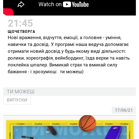
21:45
ЩОЧЕТВЕРГА
Нові враження, відчуття, емоції, а головне - уміння,
навички та досвід. У програмі наша ведуча допомагає
отримати новий досвід у будь-якому виді діяльності:
ролики, хореографія, вейкбординг, їзда верхи та навіть
поклейка шпалер. Вимикай страх та вмикай силу
бажання - і зрозумієш: ти можеш)
ТИ МОЖЕШ
ВИПУСКИ
17/06/21