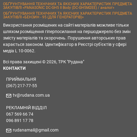
ОБҐРУНТУВАННЯ ТЕХНІЧНИХ ТА ЯКІСНИХ ХАРАКТЕРИСТИК ПРЕДМЕТА
ЗАКУПІВЛІ «PANASONIC DC-GH5 II Body (DC-GH5M2EE) / аналог»
ОБҐРУНТУВАННЯ ТЕХНІЧНИХ ТА ЯКІСНИХ ХАРАКТЕРИСТИК ПРЕДМЕТА
ЗАКУПІВЛІ «БЕНЗИН - 95 (ДЛЯ ГЕНЕРАТОРІВ)»
Використання розміщених на сайті матеріалів можливе тільки
шляхом розміщення гіперпосилання на першоджерело без змін
змісту матеріалів та скорочень. Порушення авторських прав
карається законом. Ідентифікатор в Реєстрі суб'єктів у сфері
медіа L 10-0062.
Всі права захищені © 2026, ТРК "Рудана"
КОНТАКТИ
ПРИЙМАЛЬНЯ
(067) 217-77-55
tv@rudana.com.ua
РЕКЛАМНІЙ ВІДДІЛ
067 569 66 74
096 891 17 78
rudanamail@gmail.com