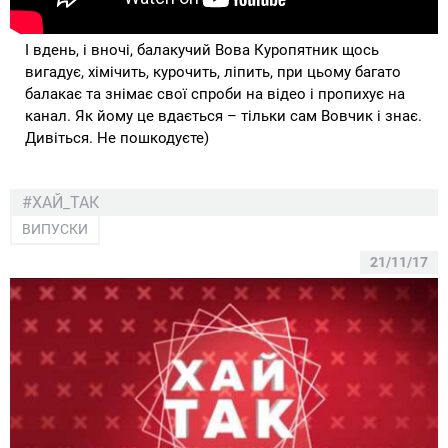
І вдень, і вночі, балакучий Вова Куропятник щось
вигадує, хімічить, курочить, ліпить, при цьому багато
балакає та знімає свої спроби на відео і пропихує на
канал. Як йому це вдається – тільки сам Вовчик і знає.
Дивіться. Не пошкодуєте)
#ХАЙ_ТАК
ВИПУСКИ
21/11/17