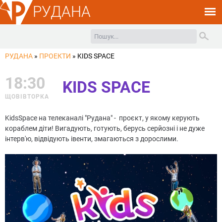
РУДАНА
РУДАНА
»
ПРОЕКТИ
»
KIDS SPACE
18:30
KIDS SPACE
ЩОВІВТОРКА
KidsSpace на телеканалі "Рудана" - проєкт, у якому керують
кораблем діти! Вигадують, готують, берусь серйозні і не дуже
інтерв'ю, відвідують івенти, змагаються з дорослими.