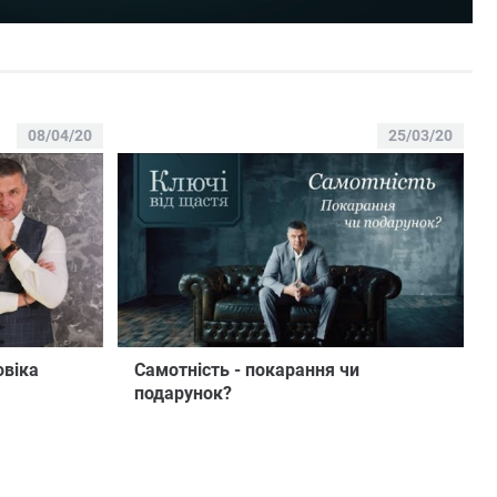
08/04/20
25/03/20
овіка
Самотність - покарання чи
подарунок?