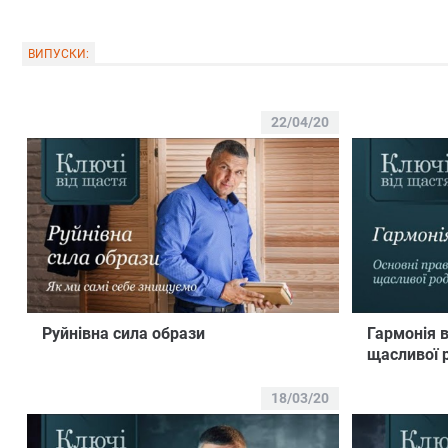
ВИПУСКИ:
22/04/20
Руйнівна сила образи
Гармонія в
щасливої 
18/03/20