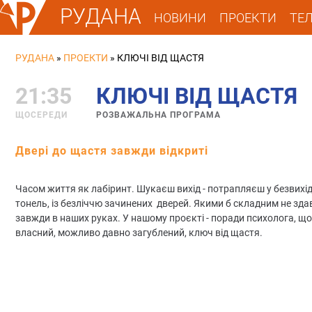
РУДАНА
НОВИНИ
ПРОЕКТИ
ТЕ
РУДАНА
»
ПРОЕКТИ
»
КЛЮЧІ ВІД ЩАСТЯ
21:35
КЛЮЧІ ВІД ЩАСТЯ
ЩОСЕРЕДИ
РОЗВАЖАЛЬНА ПРОГРАМА
Двері до щастя завжди відкриті
Часом життя як лабіринт. Шукаєш вихід - потрапляєш у безвихід
тонель, із безліччю зачинених дверей. Якими б складним не зда
завжди в наших руках. У нашому проєкті - поради психолога, щ
власний, можливо давно загублений, ключ від щастя.