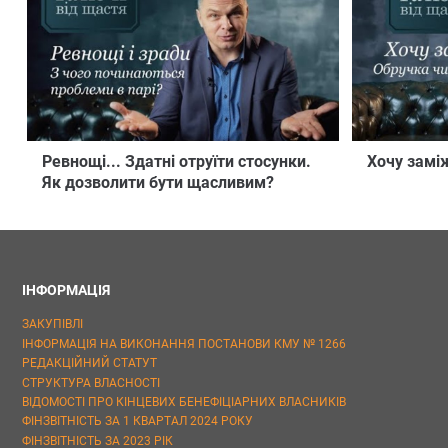
Ревнощі... Здатні отруїти стосунки.
Хочу замі
Як дозволити бути щасливим?
ІНФОРМАЦІЯ
ЗАКУПІВЛІ
ІНФОРМАЦІЯ НА ВИКОНАННЯ ПОСТАНОВИ КМУ № 1266
РЕДАКЦІЙНИЙ СТАТУТ
СТРУКТУРА ВЛАСНОСТІ
ВІДОМОСТІ ПРО КІНЦЕВИХ БЕНЕФІЦІАРНИХ ВЛАСНИКІВ
ФІНЗВІТНІСТЬ ЗА 1 КВАРТАЛ 2024 РОКУ
ФІНЗВІТНІСТЬ ЗА 2023 РІК