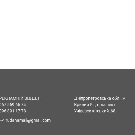
РЕКЛАМНІЙ ВІДДІЛ
Дніпропетровська обл., м.
067 569 66 74
Кривий Ріг, проспект
096 891 17 78
Університетський, 68
rudanamail@gmail.com