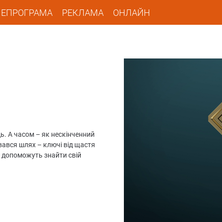
ЛЕПРОГРАМА
РЕКЛАМА
ОНЛАЙН
ь. А часом – як нескінченний
вався шлях – ключі від щастя
о допоможуть знайти свій