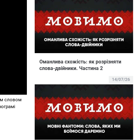
Оманлива схожість: як розрізняти
слова-двійники. Частина 2
14/07/26
им словом
рограмі