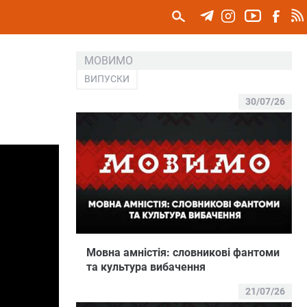
МОВИМО
ВИПУСКИ
30/07/26
Мовна амністія: словникові фантоми
та культура вибачення
21/07/26