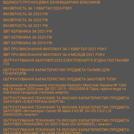
ВІДОМОСТІ ПРО КІНЦЕВИХ БЕНЕФІЦІАРНИХ ВЛАСНИКІВ
ФІНЗВІТНІСТЬ ЗА 1 КВАРТАЛ 2024 РОКУ
ФІНЗВІТНІСТЬ ЗА 2023 РІК
ФІНЗВІТНІСТЬ ЗА 2022 РІК
ФІНЗВІТНІСТЬ ЗА 2021 РІК
ЗВІТ КЕРІВНИКА ЗА 2021 РІК
ЗВІТ КЕРІВНИКА ЗА 2020 РІК
ЗВІТ КЕРІВНИКА ЗА 2019 РІК
ЗВІТ ПРО ВИКОНАННЯ ФІНПЛАНУ ЗА 1 КВАРТАЛ 2021 РОКУ
ЗВІТ ПРО ВИКОНАННЯ ФІНПЛАНУ ЗА 6 МІСЯЦІВ 2021 РОКУ
ОБҐРУНТУВАННЯ ЗАКУПІВЛІ 2025 ЕЛЕКТРОЕНЕРГІЇ ЗГІДНО ПОСТАНОВИ
710
ОБҐРУНТУВАННЯ ХАРАКТЕРИСТИК ПРЕДМЕТА ПАЛИВО ДЛЯ
ГЕНЕРАТОРІВ
ОБҐРУНТУВАННЯ ХАРАКТЕРИСТИК ПРЕДМЕТА ЗАКУПІВЛІ "ППМ"
Інформація на виконання постанови Кабінету Міністрів України № 1266
від 16 грудня 2020 року ДК 021:2015 - 09320000-8 Пара, гаряча вода та
пов’язана продукція (теплова енергія)
ОБҐРУНТУВАННЯ ТЕХНІЧНИХ ТА ЯКІСНИХ ХАРАКТЕРИСТИК ПРЕДМЕТА
ЗАКУПІВЛІ «ЕЛЕКТРИЧНА ЕНЕРГІЯ»
ОБҐРУНТУВАННЯ ТЕХНІЧНИХ ТА ЯКІСНИХ ХАРАКТЕРИСТИК ПРЕДМЕТА
ЗАКУПІВЛІ «Фотоапарат Canon R6 Mark II Kit RF 24-105 f/4.0 L IS
(5666C029) /аналог»
ОБҐРУНТУВАННЯ ТЕХНІЧНИХ ТА ЯКІСНИХ ХАРАКТЕРИСТИК ПРЕДМЕТА
ЗАКУПІВЛІ «PANASONIC DC-GH5 II Body (DC-GH5M2EE) / аналог»
ОБҐРУНТУВАННЯ ТЕХНІЧНИХ ТА ЯКІСНИХ ХАРАКТЕРИСТИК ПРЕДМЕТА
ЗАКУПІВЛІ «БЕНЗИН - 95 (ДЛЯ ГЕНЕРАТОРІВ)»