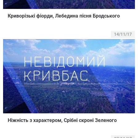
Криворізькі фіорди, Лебедина пісня Бродського
14/11/17
Ніжність з характером, Срібні скроні Зеленого