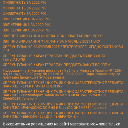
ФІНЗВІТНІСТЬ ЗА 2023 РІК
ФІНЗВІТНІСТЬ ЗА 2022 РІК
ФІНЗВІТНІСТЬ ЗА 2021 РІК
ЗВІТ КЕРІВНИКА ЗА 2021 РІК
ЗВІТ КЕРІВНИКА ЗА 2020 РІК
ЗВІТ КЕРІВНИКА ЗА 2019 РІК
ЗВІТ ПРО ВИКОНАННЯ ФІНПЛАНУ ЗА 1 КВАРТАЛ 2021 РОКУ
ЗВІТ ПРО ВИКОНАННЯ ФІНПЛАНУ ЗА 6 МІСЯЦІВ 2021 РОКУ
ОБҐРУНТУВАННЯ ЗАКУПІВЛІ 2025 ЕЛЕКТРОЕНЕРГІЇ ЗГІДНО ПОСТАНОВИ
710
ОБҐРУНТУВАННЯ ХАРАКТЕРИСТИК ПРЕДМЕТА ПАЛИВО ДЛЯ
ГЕНЕРАТОРІВ
ОБҐРУНТУВАННЯ ХАРАКТЕРИСТИК ПРЕДМЕТА ЗАКУПІВЛІ "ППМ"
Інформація на виконання постанови Кабінету Міністрів України № 1266
від 16 грудня 2020 року ДК 021:2015 - 09320000-8 Пара, гаряча вода та
пов’язана продукція (теплова енергія)
ОБҐРУНТУВАННЯ ТЕХНІЧНИХ ТА ЯКІСНИХ ХАРАКТЕРИСТИК ПРЕДМЕТА
ЗАКУПІВЛІ «ЕЛЕКТРИЧНА ЕНЕРГІЯ»
ОБҐРУНТУВАННЯ ТЕХНІЧНИХ ТА ЯКІСНИХ ХАРАКТЕРИСТИК ПРЕДМЕТА
ЗАКУПІВЛІ «Фотоапарат Canon R6 Mark II Kit RF 24-105 f/4.0 L IS
(5666C029) /аналог»
ОБҐРУНТУВАННЯ ТЕХНІЧНИХ ТА ЯКІСНИХ ХАРАКТЕРИСТИК ПРЕДМЕТА
ЗАКУПІВЛІ «PANASONIC DC-GH5 II Body (DC-GH5M2EE) / аналог»
ОБҐРУНТУВАННЯ ТЕХНІЧНИХ ТА ЯКІСНИХ ХАРАКТЕРИСТИК ПРЕДМЕТА
ЗАКУПІВЛІ «БЕНЗИН - 95 (ДЛЯ ГЕНЕРАТОРІВ)»
Використання розміщених на сайті матеріалів можливе тільки