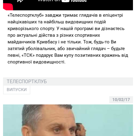
«Телеспортклуб» завджи тримає глядачів в епіцентрі
найцікавіших та найбільш видовищних подій
криворізького спорту. У нашій програмі ви дізнаєтесь
про актуальні дійства з різних спортивних
майданчиків Кривбасу і не тільки. Тож, будь-то Ви
затятий уболівальник, або звичайний глядач – будьте
певні, «ТСК» подарує Вам купу позитивних вражень від
спортивної видовищності.
ТЕЛЕСПОРТКЛУБ
ВИПУСКИ
10/02/17