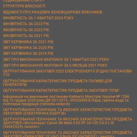
РЕДАКЦІЙНИЙ СТАТУТ
СТРУКТУРА ВЛАСНОСТІ
ВІДОМОСТІ ПРО КІНЦЕВИХ БЕНЕФІЦІАРНИХ ВЛАСНИКІВ
ФІНЗВІТНІСТЬ ЗА 1 КВАРТАЛ 2024 РОКУ
ФІНЗВІТНІСТЬ ЗА 2023 РІК
ФІНЗВІТНІСТЬ ЗА 2022 РІК
ФІНЗВІТНІСТЬ ЗА 2021 РІК
ЗВІТ КЕРІВНИКА ЗА 2021 РІК
ЗВІТ КЕРІВНИКА ЗА 2020 РІК
ЗВІТ КЕРІВНИКА ЗА 2019 РІК
ЗВІТ ПРО ВИКОНАННЯ ФІНПЛАНУ ЗА 1 КВАРТАЛ 2021 РОКУ
ЗВІТ ПРО ВИКОНАННЯ ФІНПЛАНУ ЗА 6 МІСЯЦІВ 2021 РОКУ
ОБҐРУНТУВАННЯ ЗАКУПІВЛІ 2025 ЕЛЕКТРОЕНЕРГІЇ ЗГІДНО ПОСТАНОВИ
710
ОБҐРУНТУВАННЯ ХАРАКТЕРИСТИК ПРЕДМЕТА ПАЛИВО ДЛЯ
ГЕНЕРАТОРІВ
ОБҐРУНТУВАННЯ ХАРАКТЕРИСТИК ПРЕДМЕТА ЗАКУПІВЛІ "ППМ"
Інформація на виконання постанови Кабінету Міністрів України № 1266
від 16 грудня 2020 року ДК 021:2015 - 09320000-8 Пара, гаряча вода та
пов’язана продукція (теплова енергія)
ОБҐРУНТУВАННЯ ТЕХНІЧНИХ ТА ЯКІСНИХ ХАРАКТЕРИСТИК ПРЕДМЕТА
ЗАКУПІВЛІ «ЕЛЕКТРИЧНА ЕНЕРГІЯ»
ОБҐРУНТУВАННЯ ТЕХНІЧНИХ ТА ЯКІСНИХ ХАРАКТЕРИСТИК ПРЕДМЕТА
ЗАКУПІВЛІ «Фотоапарат Canon R6 Mark II Kit RF 24-105 f/4.0 L IS
(5666C029) /аналог»
ОБҐРУНТУВАННЯ ТЕХНІЧНИХ ТА ЯКІСНИХ ХАРАКТЕРИСТИК ПРЕДМЕТА
ЗАКУПІВЛІ «PANASONIC DC-GH5 II Body (DC-GH5M2EE) / аналог»