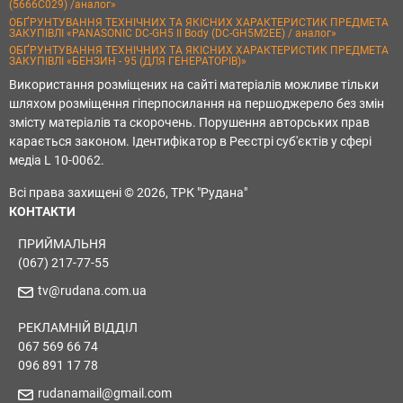
(5666C029) /аналог»
ОБҐРУНТУВАННЯ ТЕХНІЧНИХ ТА ЯКІСНИХ ХАРАКТЕРИСТИК ПРЕДМЕТА
ЗАКУПІВЛІ «PANASONIC DC-GH5 II Body (DC-GH5M2EE) / аналог»
ОБҐРУНТУВАННЯ ТЕХНІЧНИХ ТА ЯКІСНИХ ХАРАКТЕРИСТИК ПРЕДМЕТА
ЗАКУПІВЛІ «БЕНЗИН - 95 (ДЛЯ ГЕНЕРАТОРІВ)»
Використання розміщених на сайті матеріалів можливе тільки
шляхом розміщення гіперпосилання на першоджерело без змін
змісту матеріалів та скорочень. Порушення авторських прав
карається законом. Ідентифікатор в Реєстрі суб'єктів у сфері
медіа L 10-0062.
Всі права захищені © 2026, ТРК "Рудана"
КОНТАКТИ
ПРИЙМАЛЬНЯ
(067) 217-77-55
tv@rudana.com.ua
РЕКЛАМНІЙ ВІДДІЛ
067 569 66 74
096 891 17 78
rudanamail@gmail.com