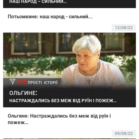
Потьомкине: наш народ - сильний...
12/08/22
Ольгине: Настраждались без меж від руїн і
пожеж…
09/08/22