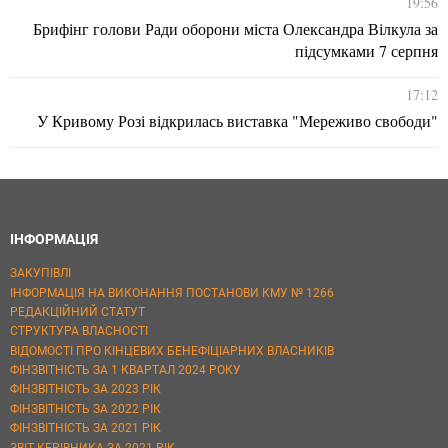
19:56
Брифінг голови Ради оборони міста Олександра Вілкула за
підсумками 7 серпня
17:12
У Кривому Розі відкрилась виставка "Мереживо свободи"
ІНФОРМАЦІЯ
ЗАКУПІВЛІ
ІНФОРМАЦІЯ НА ВИКОНАННЯ ПОСТАНОВИ КМУ № 1266
РЕДАКЦІЙНИЙ СТАТУТ
СТРУКТУРА ВЛАСНОСТІ
ВІДОМОСТІ ПРО КІНЦЕВИХ БЕНЕФІЦІАРНИХ ВЛАСНИКІВ
ФІНЗВІТНІСТЬ ЗА 1 КВАРТАЛ 2024 РОКУ
ФІНЗВІТНІСТЬ ЗА 2023 РІК
ФІНЗВІТНІСТЬ ЗА 2022 РІК
ФІНЗВІТНІСТЬ ЗА 2021 РІК
ЗВІТ КЕРІВНИКА ЗА 2021 РІК