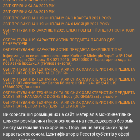
ЗВІТ КЕРІВНИКА ЗА 2020 РІК
ЗВІТ КЕРІВНИКА ЗА 2019 РІК
ЗВІТ ПРО ВИКОНАННЯ ФІНПЛАНУ ЗА 1 КВАРТАЛ 2021 РОКУ
ЗВІТ ПРО ВИКОНАННЯ ФІНПЛАНУ ЗА 6 МІСЯЦІВ 2021 РОКУ
ОБҐРУНТУВАННЯ ЗАКУПІВЛІ 2025 ЕЛЕКТРОЕНЕРГІЇ ЗГІДНО ПОСТАНОВИ
710
ОБҐРУНТУВАННЯ ХАРАКТЕРИСТИК ПРЕДМЕТА ПАЛИВО ДЛЯ
ГЕНЕРАТОРІВ
ОБҐРУНТУВАННЯ ХАРАКТЕРИСТИК ПРЕДМЕТА ЗАКУПІВЛІ "ППМ"
Інформація на виконання постанови Кабінету Міністрів України № 1266
від 16 грудня 2020 року ДК 021:2015 - 09320000-8 Пара, гаряча вода та
пов’язана продукція (теплова енергія)
ОБҐРУНТУВАННЯ ТЕХНІЧНИХ ТА ЯКІСНИХ ХАРАКТЕРИСТИК ПРЕДМЕТА
ЗАКУПІВЛІ «ЕЛЕКТРИЧНА ЕНЕРГІЯ»
ОБҐРУНТУВАННЯ ТЕХНІЧНИХ ТА ЯКІСНИХ ХАРАКТЕРИСТИК ПРЕДМЕТА
ЗАКУПІВЛІ «Фотоапарат Canon R6 Mark II Kit RF 24-105 f/4.0 L IS
(5666C029) /аналог»
ОБҐРУНТУВАННЯ ТЕХНІЧНИХ ТА ЯКІСНИХ ХАРАКТЕРИСТИК ПРЕДМЕТА
ЗАКУПІВЛІ «PANASONIC DC-GH5 II Body (DC-GH5M2EE) / аналог»
ОБҐРУНТУВАННЯ ТЕХНІЧНИХ ТА ЯКІСНИХ ХАРАКТЕРИСТИК ПРЕДМЕТА
ЗАКУПІВЛІ «БЕНЗИН - 95 (ДЛЯ ГЕНЕРАТОРІВ)»
Використання розміщених на сайті матеріалів можливе тільки
шляхом розміщення гіперпосилання на першоджерело без змін
змісту матеріалів та скорочень. Порушення авторських прав
карається законом. Ідентифікатор в Реєстрі суб'єктів у сфері