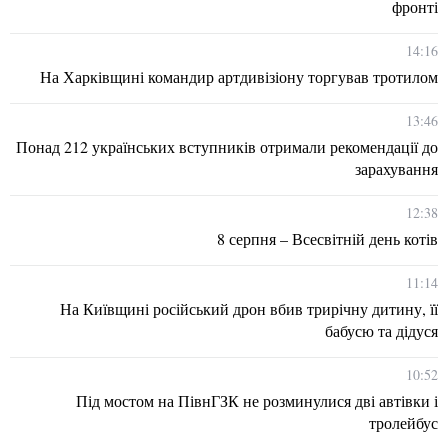
фронті
14:16
На Харківщині командир артдивізіону торгував тротилом
13:46
Понад 212 українських вступників отримали рекомендації до
зарахування
12:38
8 серпня – Всесвітній день котів
11:14
На Київщині російський дрон вбив трирічну дитину, її
бабусю та дідуся
10:52
Під мостом на ПівнГЗК не розминулися дві автівки і
тролейбус