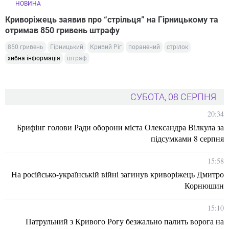
НОВИНА
Криворіжець заявив про “стрільця” на Гірницькому та
отримав 850 гривень штрафу
850 гривень
Гірницький
Кривий Ріг
поранений
стрілок
хибна інформація
штраф
СУБОТА, 08 СЕРПНЯ
20:34
Брифінг голови Ради оборони міста Олександра Вілкула за
підсумками 8 серпня
15:58
На російсько-українській війні загинув криворіжець Дмитро
Корнюшин
15:10
Патрульний з Кривого Рогу безжально палить ворога на