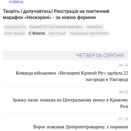
НОВИНА
Творіть і долучайтесь! Реєстрація на поетичний
марафон «Нескорені» - за новою формою
запрошують
Кривий Ріг поетичний марафон
нескорені
нова форма
О. Вілкула
реєстрації
Українська перспекива
ЧЕТВЕР, 06 СЕРПНЯ
09:18
Команда військових «Нескорені Кривий Ріг» здобула 22
нагороди в Ужгороді
09:02
Зранку палає пожежа на Центральному ринку в Кривому
Розі
07:38
Ворог атакував Дніпропетровщину, є поранені