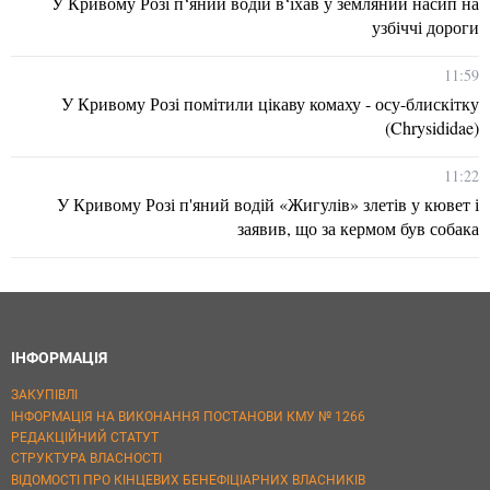
У Кривому Розі п‘яний водій в‘їхав у земляний насип на
узбіччі дороги
11:59
У Кривому Розі помітили цікаву комаху - осу-блискітку
(Chrysididae)
11:22
У Кривому Розі п'яний водій «Жигулів» злетів у кювет і
заявив, що за кермом був собака
ІНФОРМАЦІЯ
ЗАКУПІВЛІ
ІНФОРМАЦІЯ НА ВИКОНАННЯ ПОСТАНОВИ КМУ № 1266
РЕДАКЦІЙНИЙ СТАТУТ
СТРУКТУРА ВЛАСНОСТІ
ВІДОМОСТІ ПРО КІНЦЕВИХ БЕНЕФІЦІАРНИХ ВЛАСНИКІВ