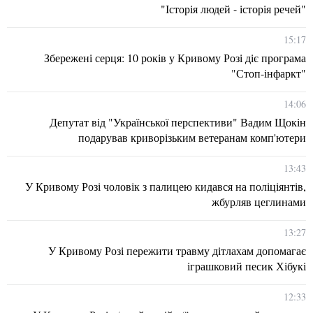
"Історія людей - історія речей"
15:17
Збережені серця: 10 років у Кривому Розі діє програма
"Стоп-інфаркт"
14:06
Депутат від "Української перспективи" Вадим Щокін
подарував криворізьким ветеранам комп'ютери
13:43
У Кривому Розі чоловік з палицею кидався на поліціянтів,
жбурляв цеглинами
13:27
У Кривому Розі пережити травму дітлахам допомагає
іграшковий песик Хібукі
12:33