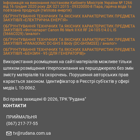
Інформація на виконання постанови Кабінету Міністрів України № 1266
від 16 грудня 2020 року ДК 021:2015 - 09320000-8 Пара, гаряча вода та
пов’язана продукція (теплова енергія)
ОБҐРУНТУВАННЯ ТЕХНІЧНИХ ТА ЯКІСНИХ ХАРАКТЕРИСТИК ПРЕДМЕТА
ЗАКУПІВЛІ «ЕЛЕКТРИЧНА ЕНЕРГІЯ»
ОБҐРУНТУВАННЯ ТЕХНІЧНИХ ТА ЯКІСНИХ ХАРАКТЕРИСТИК ПРЕДМЕТА
ЗАКУПІВЛІ «Фотоапарат Canon R6 Mark II Kit RF 24-105 f/4.0 L IS
(5666C029) /аналог»
ОБҐРУНТУВАННЯ ТЕХНІЧНИХ ТА ЯКІСНИХ ХАРАКТЕРИСТИК ПРЕДМЕТА
ЗАКУПІВЛІ «PANASONIC DC-GH5 II Body (DC-GH5M2EE) / аналог»
ОБҐРУНТУВАННЯ ТЕХНІЧНИХ ТА ЯКІСНИХ ХАРАКТЕРИСТИК ПРЕДМЕТА
ЗАКУПІВЛІ «БЕНЗИН - 95 (ДЛЯ ГЕНЕРАТОРІВ)»
Використання розміщених на сайті матеріалів можливе тільки
шляхом розміщення гіперпосилання на першоджерело без змін
змісту матеріалів та скорочень. Порушення авторських прав
карається законом. Ідентифікатор в Реєстрі суб'єктів у сфері
медіа L 10-0062.
Всі права захищені © 2026, ТРК "Рудана"
КОНТАКТИ
ПРИЙМАЛЬНЯ
(067) 217-77-55
tv@rudana.com.ua