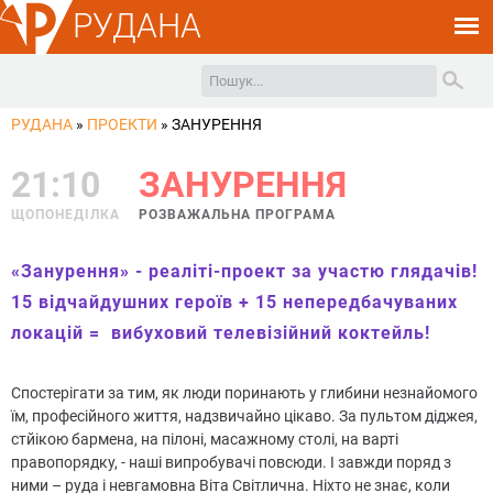
РУДАНА
РУДАНА
»
ПРОЕКТИ
»
ЗАНУРЕННЯ
21:10
ЗАНУРЕННЯ
ЩОПОНЕДІЛКА
РОЗВАЖАЛЬНА ПРОГРАМА
«Занурення» - реаліті-проект за участю глядачів!
15 відчайдушних героїв + 15 непередбачуваних
локацій = вибуховий телевізійний коктейль!
Спостерігати за тим, як люди поринають у глибини незнайомого
їм, професійного життя, надзвичайно цікаво. За пультом діджея,
стйікою бармена, на пілоні, масажному столі, на варті
правопорядку, - наші випробувачі повсюди. І завжди поряд з
ними – руда і невгамовна Віта Світлична. Ніхто не знає, коли