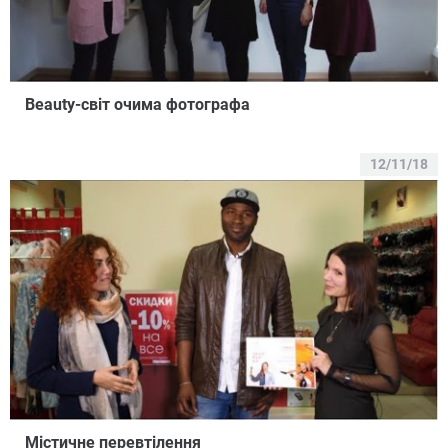
Вeauty-світ очима фотографа
12/11/18
Містичне перевтілення