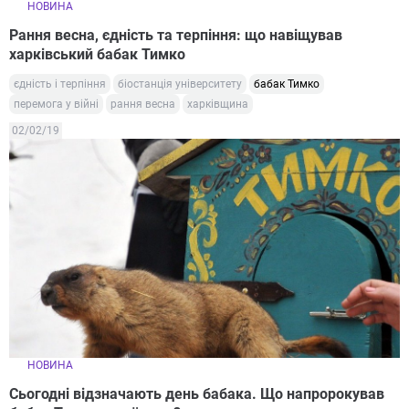
НОВИНА
Рання весна, єдність та терпіння: що навіщував
харківський бабак Тимко
єдність і терпіння
біостанція університету
бабак Тимко
перемога у війні
рання весна
харківщина
02/02/19
НОВИНА
Сьогодні відзначають день бабака. Що напророкував