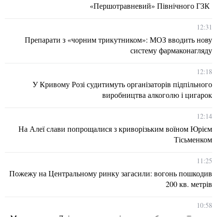
«Першотравневий» Північного ГЗК
12:31
Препарати з «чорним трикутником»: МОЗ вводить нову
систему фармаконагляду
12:18
У Кривому Розі судитимуть організаторів підпільного
виробництва алкоголю і цигарок
12:14
На Алеї слави попрощалися з криворізьким воїном Юрієм
Тісьменком
11:25
Пожежу на Центральному ринку загасили: вогонь пошкодив
200 кв. метрів
10:58