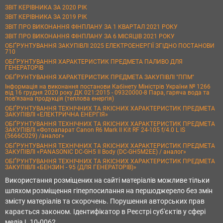
ЗВІТ КЕРІВНИКА ЗА 2020 РІК
ЗВІТ КЕРІВНИКА ЗА 2019 РІК
ЗВІТ ПРО ВИКОНАННЯ ФІНПЛАНУ ЗА 1 КВАРТАЛ 2021 РОКУ
ЗВІТ ПРО ВИКОНАННЯ ФІНПЛАНУ ЗА 6 МІСЯЦІВ 2021 РОКУ
ОБҐРУНТУВАННЯ ЗАКУПІВЛІ 2025 ЕЛЕКТРОЕНЕРГІЇ ЗГІДНО ПОСТАНОВИ
710
ОБҐРУНТУВАННЯ ХАРАКТЕРИСТИК ПРЕДМЕТА ПАЛИВО ДЛЯ
ГЕНЕРАТОРІВ
ОБҐРУНТУВАННЯ ХАРАКТЕРИСТИК ПРЕДМЕТА ЗАКУПІВЛІ "ППМ"
Інформація на виконання постанови Кабінету Міністрів України № 1266
від 16 грудня 2020 року ДК 021:2015 - 09320000-8 Пара, гаряча вода та
пов’язана продукція (теплова енергія)
ОБҐРУНТУВАННЯ ТЕХНІЧНИХ ТА ЯКІСНИХ ХАРАКТЕРИСТИК ПРЕДМЕТА
ЗАКУПІВЛІ «ЕЛЕКТРИЧНА ЕНЕРГІЯ»
ОБҐРУНТУВАННЯ ТЕХНІЧНИХ ТА ЯКІСНИХ ХАРАКТЕРИСТИК ПРЕДМЕТА
ЗАКУПІВЛІ «Фотоапарат Canon R6 Mark II Kit RF 24-105 f/4.0 L IS
(5666C029) /аналог»
ОБҐРУНТУВАННЯ ТЕХНІЧНИХ ТА ЯКІСНИХ ХАРАКТЕРИСТИК ПРЕДМЕТА
ЗАКУПІВЛІ «PANASONIC DC-GH5 II Body (DC-GH5M2EE) / аналог»
ОБҐРУНТУВАННЯ ТЕХНІЧНИХ ТА ЯКІСНИХ ХАРАКТЕРИСТИК ПРЕДМЕТА
ЗАКУПІВЛІ «БЕНЗИН - 95 (ДЛЯ ГЕНЕРАТОРІВ)»
Використання розміщених на сайті матеріалів можливе тільки
шляхом розміщення гіперпосилання на першоджерело без змін
змісту матеріалів та скорочень. Порушення авторських прав
карається законом. Ідентифікатор в Реєстрі суб'єктів у сфері
медіа L 10-0062.