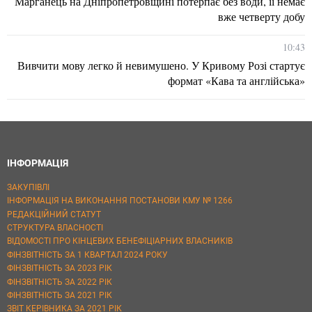
Марганець на Дніпропетровщині потерпає без води, її немає
вже четверту добу
10:43
Вивчити мову легко й невимушено. У Кривому Розі стартує
формат «Кава та англійська»
ІНФОРМАЦІЯ
ЗАКУПІВЛІ
ІНФОРМАЦІЯ НА ВИКОНАННЯ ПОСТАНОВИ КМУ № 1266
РЕДАКЦІЙНИЙ СТАТУТ
СТРУКТУРА ВЛАСНОСТІ
ВІДОМОСТІ ПРО КІНЦЕВИХ БЕНЕФІЦІАРНИХ ВЛАСНИКІВ
ФІНЗВІТНІСТЬ ЗА 1 КВАРТАЛ 2024 РОКУ
ФІНЗВІТНІСТЬ ЗА 2023 РІК
ФІНЗВІТНІСТЬ ЗА 2022 РІК
ФІНЗВІТНІСТЬ ЗА 2021 РІК
ЗВІТ КЕРІВНИКА ЗА 2021 РІК