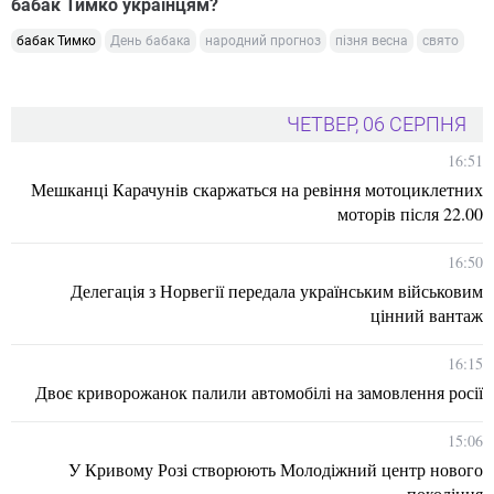
бабак Тимко українцям?
бабак Тимко
День бабака
народний прогноз
пізня весна
свято
ЧЕТВЕР, 06 СЕРПНЯ
16:51
Мешканці Карачунів скаржаться на ревіння мотоциклетних
моторів після 22.00
16:50
Делегація з Норвегії передала українським військовим
цінний вантаж
16:15
Двоє криворожанок палили автомобілі на замовлення росії
15:06
У Кривому Розі створюють Молодіжний центр нового
покоління