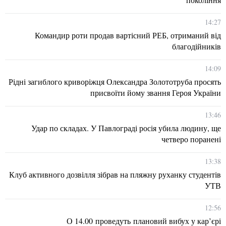
14:27
Командир роти продав вартісний РЕБ, отриманий від
благодійників
14:09
Рідні загиблого криворіжця Олександра Золототруба просять
присвоїти йому звання Героя України
13:46
Удар по складах. У Павлограді росія убила людину, ще
четверо поранені
13:38
Клуб активного дозвілля зібрав на пляжну руханку студентів
УТВ
12:56
О 14.00 проведуть плановий вибух у кар’єрі