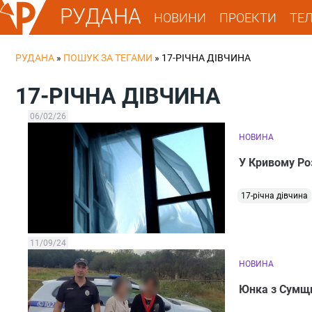
РУДАНА
НОВИНИ
ПРОЕКТИ
ТЕ
РУДАНА
»
ПОШУК ЗА ТЕГАМИ
»
17-РІЧНА ДІВЧИНА
17-РІЧНА ДІВЧИНА
06/02/26
НОВИНА
У Кривому Роз
17-річна дівчина
11/09/24
НОВИНА
Юнка з Сумщи