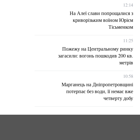
12:14
На Алеї слави попрощалися з
криворізьким воїном Юрієм
Тісьменком
11:25
Пожежу на Центральному ринку
загасили: вогонь пошкодив 200 кв.
метрів
10:58
Марганець на Дніпропетровщині
потерпає без води, її немає вже
четверту добу