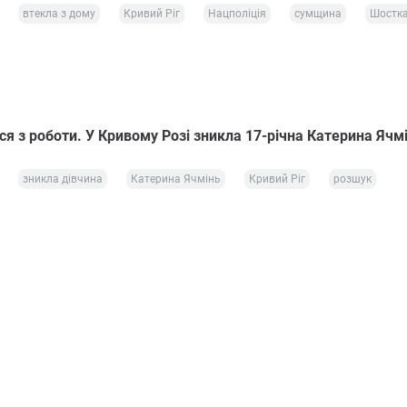
втекла з дому
Кривий Ріг
Нацполіція
сумщина
Шостк
я з роботи. У Кривому Розі зникла 17-річна Катерина Ячм
зникла дівчина
Катерина Ячмінь
Кривий Ріг
розшук