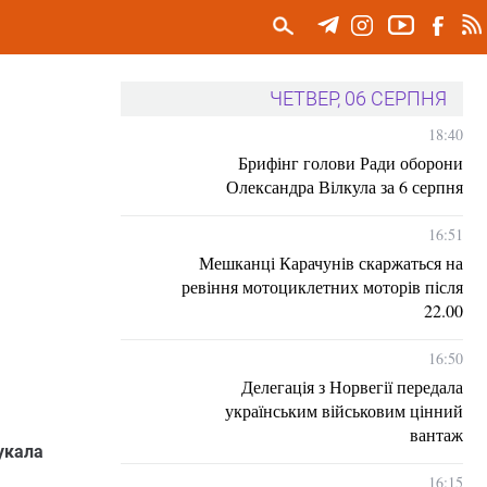
ЧЕТВЕР, 06 СЕРПНЯ
18:40
Брифінг голови Ради оборони
Олександра Вілкула за 6 серпня
16:51
Мешканці Карачунів скаржаться на
ревіння мотоциклетних моторів після
22.00
16:50
Делегація з Норвегії передала
українським військовим цінний
вантаж
укала
16:15