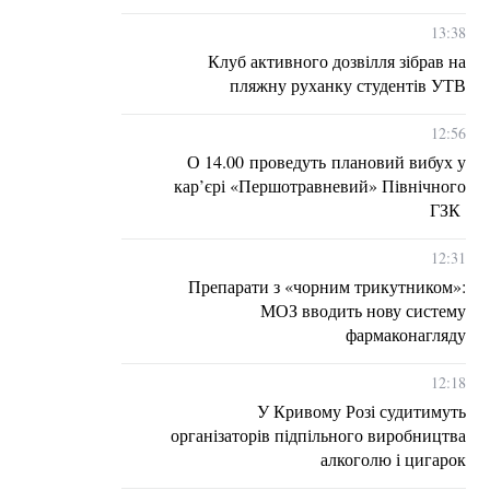
13:38
Клуб активного дозвілля зібрав на
пляжну руханку студентів УТВ
12:56
О 14.00 проведуть плановий вибух у
кар’єрі «Першотравневий» Північного
ГЗК
12:31
Препарати з «чорним трикутником»:
МОЗ вводить нову систему
фармаконагляду
12:18
У Кривому Розі судитимуть
організаторів підпільного виробництва
алкоголю і цигарок