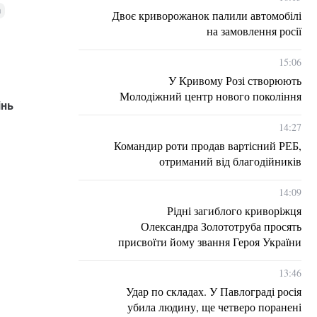
а
Двоє криворожанок палили автомобілі
на замовлення росії
15:06
У Кривому Розі створюють
Молодіжний центр нового покоління
інь
14:27
Командир роти продав вартісний РЕБ,
отриманий від благодійників
14:09
Рідні загиблого криворіжця
Олександра Золототруба просять
присвоїти йому звання Героя України
13:46
Удар по складах. У Павлограді росія
убила людину, ще четверо поранені