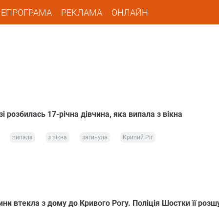
ЛЕПРОГРАМА
РЕКЛАМА
ОНЛАЙН
і розбилась 17-річна дівчина, яка випала з вікна
випала
з вікна
загинула
Кривий Ріг
ни втекла з дому до Кривого Рогу. Поліція Шостки її розш