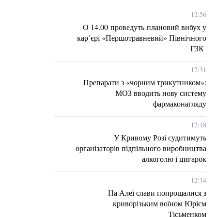
12:56
О 14.00 проведуть плановий вибух у
кар’єрі «Першотравневий» Північного
ГЗК
12:31
Препарати з «чорним трикутником»:
МОЗ вводить нову систему
фармаконагляду
12:18
У Кривому Розі судитимуть
організаторів підпільного виробництва
алкоголю і цигарок
12:14
На Алеї слави попрощалися з
криворізьким воїном Юрієм
Тісьменком