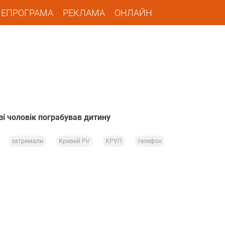
ЛЕПРОГРАМА
РЕКЛАМА
ОНЛАЙН
зі чоловік пограбував дитину
затримали
Кривий Ріг
КРУП
телефон