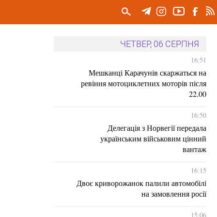
ЧЕТВЕР, 06 СЕРПНЯ
16:51
Мешканці Карачунів скаржаться на
ревіння мотоциклетних моторів після
22.00
16:50
Делегація з Норвегії передала
українським військовим цінний
вантаж
16:15
Двоє криворожанок палили автомобілі
на замовлення росії
15:06