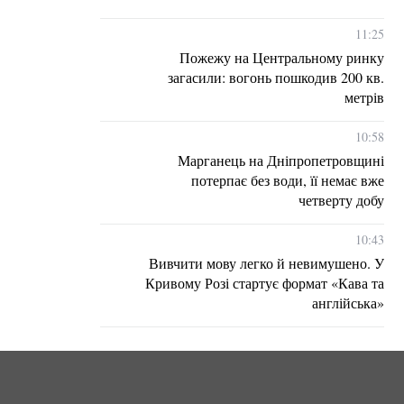
11:25
Пожежу на Центральному ринку
загасили: вогонь пошкодив 200 кв.
метрів
10:58
Марганець на Дніпропетровщині
потерпає без води, її немає вже
четверту добу
10:43
Вивчити мову легко й невимушено. У
Кривому Розі стартує формат «Кава та
англійська»