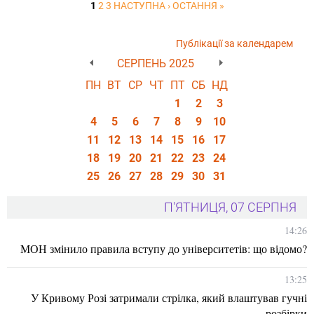
1
2
3
НАСТУПНА ›
ОСТАННЯ »
Публікації за календарем
СЕРПЕНЬ 2025
ПН
ВТ
СР
ЧТ
ПТ
СБ
НД
1
2
3
4
5
6
7
8
9
10
11
12
13
14
15
16
17
18
19
20
21
22
23
24
25
26
27
28
29
30
31
П'ЯТНИЦЯ, 07 СЕРПНЯ
14:26
МОН змінило правила вступу до університетів: що відомо?
13:25
У Кривому Розі затримали стрілка, який влаштував гучні
розбірки