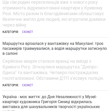
Ще сім родин переселенців вже з нового року
отримають відремонтовані квартири у Кривому
Розі. Місто разом із благодійниками облаштовує
безпечне житло для людей, які втратили домівки
через війну.
КАТЕГОРІЯ:
СЮЖЕТ
Маршрутка врізалася у вантажівку на Макулані: троє
пасажирів травмувалися, а водія маршрутки затиснуло
в салоні
Серйозна аварія сталася вранці на виїзді з
Кривого Рогу. Зіткнулися маршрутка "Дніпро -
Одеса" та вантажівка. Четверо постраждалих
госпіталізовані. Обставини ДТП з'ясовує поліція.
КАТЕГОРІЯ:
СЮЖЕТ
Україна - моє життя: до Дня Незалежності у Музеї-
квартирі художника Григорія Синиці відкрилась
виставка для шанувальників творчості українських