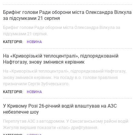
Брифінг голови Ради оборони міста Олександра Вілкула
за підсумками 21 серпня
Брифінг голови Ради оборони міста Олександра Вілкула за
підсумками 21 серпня.
КАТЕГОРІЯ:
НОВИНА
На «Криворізькій теплоцентралі», підпорядкованій
Нафтогазу, знову змінився керівник
На «Криворізькій теплоцентралі», підпорядкованій Нафтогазу,
знову змінився керівник. На посаду в.о. голови правління
призначили Сергія Зубчевського.
КАТЕГОРІЯ:
НОВИНА
У Кривому Розі 26-річний водій влаштував на АЗС
небезпечне шоу
Переплутав АЗС з автодромом. У Саксаганському районі водій
Жигулів вирішив показати «клас» дрифтування.