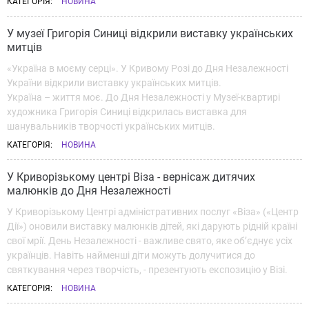
КАТЕГОРІЯ:
НОВИНА
У музеї Григорія Синиці відкрили виставку українських
митців
«Україна в моєму серці». У Кривому Розі до Дня Незалежності
України відкрили виставку українських митців.
Україна – життя моє. До Дня Незалежності у Музеї-квартирі
художника Григорія Синиці відкрилась виставка для
шанувальників творчості українських митців.
КАТЕГОРІЯ:
НОВИНА
У Криворізькому центрі Віза - вернісаж дитячих
малюнків до Дня Незалежності
У Криворізькому Центрі адміністративних послуг «Віза» («Центр
Дії») оновили виставку малюнків дітей, які дарують рідній країні
свої мрії. День Незалежності - важливе свято, яке об’єднує усіх
українців. Навіть найменші діти можуть долучитися до
святкування через творчість, - презентують експозицію у Візі.
КАТЕГОРІЯ:
НОВИНА