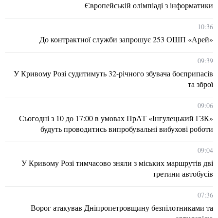
Європейській олімпіаді з інформатики
10:36
До контрактної служби запрошує 253 ОШП «Арей»
09:39
У Кривому Розі судитимуть 32-річного збувача боєприпасів
та зброї
09:06
Сьогодні з 10 до 17:00 в умовах ПрАТ «Інгулецький ГЗК»
будуть проводитись випробувальні вибухові роботи
09:04
У Кривому Розі тимчасово зняли з міських маршрутів дві
третини автобусів
07:36
Ворог атакував Дніпропетровщину безпілотниками та