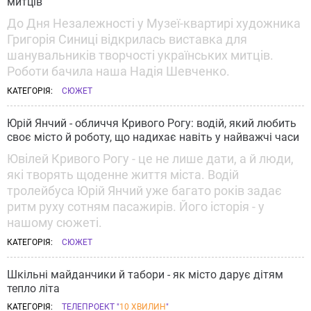
митців
До Дня Незалежності у Музеї-квартирі художника
Григорія Синиці відкрилась виставка для
шанувальників творчості українських митців.
Роботи бачила наша Надія Шевченко.
КАТЕГОРІЯ:
СЮЖЕТ
Юрій Янчий - обличчя Кривого Рогу: водій, який любить
своє місто й роботу, що надихає навіть у найважчі часи
Ювілей Кривого Рогу - це не лише дати, а й люди,
які творять щоденне життя міста. Водій
тролейбуса Юрій Янчий уже багато років задає
ритм руху сотням пасажирів. Його історія - у
нашому сюжеті.
КАТЕГОРІЯ:
СЮЖЕТ
Шкільні майданчики й табори - як місто дарує дітям
тепло літа
КАТЕГОРІЯ:
ТЕЛЕПРОЕКТ "
10 ХВИЛИН
"