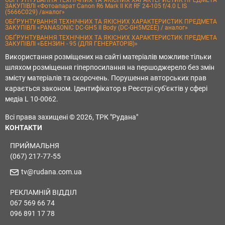
ЗАКУПІВЛІ «Фотоапарат Canon R6 Mark II Kit RF 24-105 f/4.0 L IS
(5666C029) /аналог»
ОБҐРУНТУВАННЯ ТЕХНІЧНИХ ТА ЯКІСНИХ ХАРАКТЕРИСТИК ПРЕДМЕТА
ЗАКУПІВЛІ «PANASONIC DC-GH5 II Body (DC-GH5M2EE) / аналог»
ОБҐРУНТУВАННЯ ТЕХНІЧНИХ ТА ЯКІСНИХ ХАРАКТЕРИСТИК ПРЕДМЕТА
ЗАКУПІВЛІ «БЕНЗИН - 95 (ДЛЯ ГЕНЕРАТОРІВ)»
Використання розміщених на сайті матеріалів можливе тільки
шляхом розміщення гіперпосилання на першоджерело без змін
змісту матеріалів та скорочень. Порушення авторських прав
карається законом. Ідентифікатор в Реєстрі суб'єктів у сфері
медіа L 10-0062.
Всі права захищені © 2026, ТРК "Рудана"
КОНТАКТИ
ПРИЙМАЛЬНЯ
(067) 217-77-55
tv@rudana.com.ua
РЕКЛАМНІЙ ВІДДІЛ
067 569 66 74
096 891 17 78