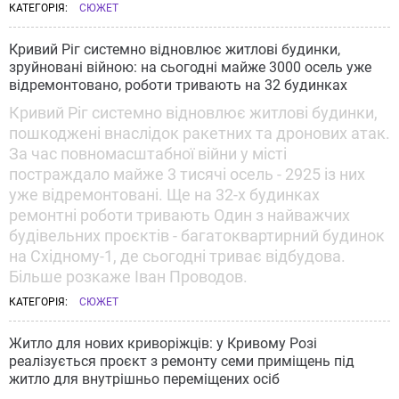
КАТЕГОРІЯ:
СЮЖЕТ
Кривий Ріг системно відновлює житлові будинки,
зруйновані війною: на сьогодні майже 3000 осель уже
відремонтовано, роботи тривають на 32 будинках
Кривий Ріг системно відновлює житлові будинки,
пошкоджені внаслідок ракетних та дронових атак.
За час повномасштабної війни у місті
постраждало майже 3 тисячі осель - 2925 із них
уже відремонтовані. Ще на 32-х будинках
ремонтні роботи тривають Один з найважчих
будівельних проєктів - багатоквартирний будинок
на Східному-1, де сьогодні триває відбудова.
Більше розкаже Іван Проводов.
КАТЕГОРІЯ:
СЮЖЕТ
Житло для нових криворіжців: у Кривому Розі
реалізується проєкт з ремонту семи приміщень під
житло для внутрішньо переміщених осіб