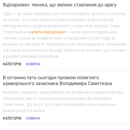
Відпарювач: техніка, що змінює ставлення до одягу
Одяг — це наша візитівка, яка часто говорить про нас голосніше
за слова. Чіткі лінії, ідеально рівна тканина та доглянутий
вигляд можуть додати впевненості у будь-якій ситуації. Саме
тому рішення
купити відпарювач
— це не просто придбання
техніки, а крок до комфортного та продуманого догляду за
речами, які ви цінуєте. Відпарювач не лише працює з тканинами,
а й повертає речам їхню форму, свіжість та естетику, що складно
відновити іншими способами.
КАТЕГОРІЯ:
НОВИНА
В останню путь сьогодні провели полеглого
криворізького захисника Володимира Самоткана
Веселий, говіркий і дуже добрий. На російсько-українській війні
обірвалося життя криворізького захисника Володимира
Самоткана. До свого 53-го дня народження наш земляк не
дожив усього 4 місяці.
КАТЕГОРІЯ:
НОВИНА