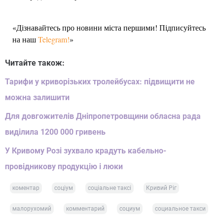
«Дізнавайтесь про новини міста першими! Підписуйтесь
на наш
Telegram!
»
Читайте також:
Тарифи у криворізьких тролейбусах: підвищити не
можна залишити
Для довгожителів Дніпропетровщини обласна рада
виділила 1200 000 гривень
У Кривому Розі зухвало крадуть кабельно-
провідникову продукцію і люки
коментар
соціум
соціальне таксі
Кривий Ріг
малорухомий
комментарий
социум
социальное такси