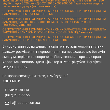
Інформація на виконання постанови Кабінету Міністрів України № 1266
від 16 грудня 2020 року ДК 021:2015 - 09320000-8 Пара, гаряча вода та
пов’язана продукція (теплова енергія)
ОБҐРУНТУВАННЯ ТЕХНІЧНИХ ТА ЯКІСНИХ ХАРАКТЕРИСТИК ПРЕДМЕТА
ЗАКУПІВЛІ «ЕЛЕКТРИЧНА ЕНЕРГІЯ»
ОБҐРУНТУВАННЯ ТЕХНІЧНИХ ТА ЯКІСНИХ ХАРАКТЕРИСТИК ПРЕДМЕТА
ЗАКУПІВЛІ «Фотоапарат Canon R6 Mark II Kit RF 24-105 f/4.0 L IS
(5666C029) /аналог»
ОБҐРУНТУВАННЯ ТЕХНІЧНИХ ТА ЯКІСНИХ ХАРАКТЕРИСТИК ПРЕДМЕТА
ЗАКУПІВЛІ «PANASONIC DC-GH5 II Body (DC-GH5M2EE) / аналог»
ОБҐРУНТУВАННЯ ТЕХНІЧНИХ ТА ЯКІСНИХ ХАРАКТЕРИСТИК ПРЕДМЕТА
ЗАКУПІВЛІ «БЕНЗИН - 95 (ДЛЯ ГЕНЕРАТОРІВ)»
Використання розміщених на сайті матеріалів можливе тільки
шляхом розміщення гіперпосилання на першоджерело без змін
змісту матеріалів та скорочень. Порушення авторських прав
карається законом. Ідентифікатор в Реєстрі суб'єктів у сфері
медіа L 10-0062.
Всі права захищені © 2026, ТРК "Рудана"
КОНТАКТИ
ПРИЙМАЛЬНЯ
(067) 217-77-55
tv@rudana.com.ua