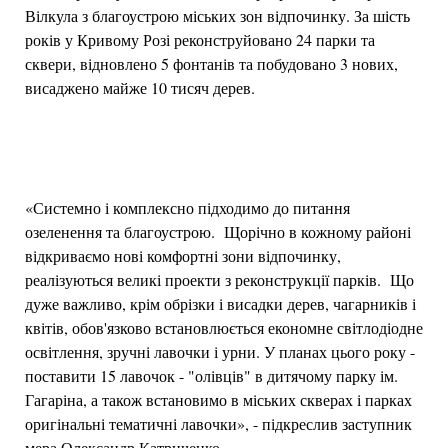
Вілкула з благоустрою міських зон відпочинку. За шість
років у Кривому Розі реконструйовано 24 парки та
сквери, відновлено 5 фонтанів та побудовано 3 нових,
висаджено майже 10 тисяч дерев.
«Системно і комплексно підходимо до питання
озеленення та благоустрою. Щорічно в кожному районі
відкриваємо нові комфортні зони відпочинку,
реалізуються великі проекти з реконструкції парків. Що
дуже важливо, крім обрізки і висадки дерев, чагарників і
квітів, обов'язково встановлюється економне світлодіодне
освітлення, зручні лавочки і урни. У планах цього року -
поставити 15 лавочок - "олівців" в дитячому парку ім.
Гагаріна, а також встановимо в міських скверах і парках
оригінальні тематичні лавочки», - підкреслив заступник
мера Олександр Катриченко.