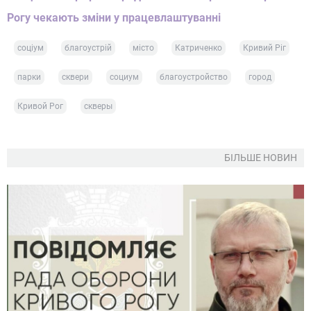
Рогу чекають зміни у працевлаштуванні
соціум
благоустрій
місто
Катриченко
Кривий Ріг
парки
сквери
социум
благоустройство
город
Кривой Рог
скверы
БІЛЬШЕ НОВИН