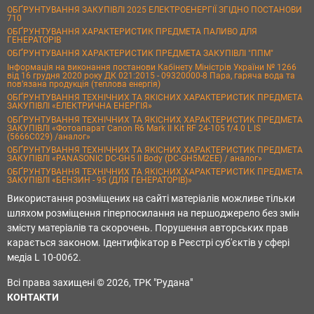
ОБҐРУНТУВАННЯ ЗАКУПІВЛІ 2025 ЕЛЕКТРОЕНЕРГІЇ ЗГІДНО ПОСТАНОВИ
710
ОБҐРУНТУВАННЯ ХАРАКТЕРИСТИК ПРЕДМЕТА ПАЛИВО ДЛЯ
ГЕНЕРАТОРІВ
ОБҐРУНТУВАННЯ ХАРАКТЕРИСТИК ПРЕДМЕТА ЗАКУПІВЛІ "ППМ"
Інформація на виконання постанови Кабінету Міністрів України № 1266
від 16 грудня 2020 року ДК 021:2015 - 09320000-8 Пара, гаряча вода та
пов’язана продукція (теплова енергія)
ОБҐРУНТУВАННЯ ТЕХНІЧНИХ ТА ЯКІСНИХ ХАРАКТЕРИСТИК ПРЕДМЕТА
ЗАКУПІВЛІ «ЕЛЕКТРИЧНА ЕНЕРГІЯ»
ОБҐРУНТУВАННЯ ТЕХНІЧНИХ ТА ЯКІСНИХ ХАРАКТЕРИСТИК ПРЕДМЕТА
ЗАКУПІВЛІ «Фотоапарат Canon R6 Mark II Kit RF 24-105 f/4.0 L IS
(5666C029) /аналог»
ОБҐРУНТУВАННЯ ТЕХНІЧНИХ ТА ЯКІСНИХ ХАРАКТЕРИСТИК ПРЕДМЕТА
ЗАКУПІВЛІ «PANASONIC DC-GH5 II Body (DC-GH5M2EE) / аналог»
ОБҐРУНТУВАННЯ ТЕХНІЧНИХ ТА ЯКІСНИХ ХАРАКТЕРИСТИК ПРЕДМЕТА
ЗАКУПІВЛІ «БЕНЗИН - 95 (ДЛЯ ГЕНЕРАТОРІВ)»
Використання розміщених на сайті матеріалів можливе тільки
шляхом розміщення гіперпосилання на першоджерело без змін
змісту матеріалів та скорочень. Порушення авторських прав
карається законом. Ідентифікатор в Реєстрі суб'єктів у сфері
медіа L 10-0062.
Всі права захищені © 2026, ТРК "Рудана"
КОНТАКТИ