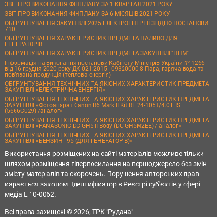
ЗВІТ ПРО ВИКОНАННЯ ФІНПЛАНУ ЗА 1 КВАРТАЛ 2021 РОКУ
ЗВІТ ПРО ВИКОНАННЯ ФІНПЛАНУ ЗА 6 МІСЯЦІВ 2021 РОКУ
ОБҐРУНТУВАННЯ ЗАКУПІВЛІ 2025 ЕЛЕКТРОЕНЕРГІЇ ЗГІДНО ПОСТАНОВИ
710
ОБҐРУНТУВАННЯ ХАРАКТЕРИСТИК ПРЕДМЕТА ПАЛИВО ДЛЯ
ГЕНЕРАТОРІВ
ОБҐРУНТУВАННЯ ХАРАКТЕРИСТИК ПРЕДМЕТА ЗАКУПІВЛІ "ППМ"
Інформація на виконання постанови Кабінету Міністрів України № 1266
від 16 грудня 2020 року ДК 021:2015 - 09320000-8 Пара, гаряча вода та
пов’язана продукція (теплова енергія)
ОБҐРУНТУВАННЯ ТЕХНІЧНИХ ТА ЯКІСНИХ ХАРАКТЕРИСТИК ПРЕДМЕТА
ЗАКУПІВЛІ «ЕЛЕКТРИЧНА ЕНЕРГІЯ»
ОБҐРУНТУВАННЯ ТЕХНІЧНИХ ТА ЯКІСНИХ ХАРАКТЕРИСТИК ПРЕДМЕТА
ЗАКУПІВЛІ «Фотоапарат Canon R6 Mark II Kit RF 24-105 f/4.0 L IS
(5666C029) /аналог»
ОБҐРУНТУВАННЯ ТЕХНІЧНИХ ТА ЯКІСНИХ ХАРАКТЕРИСТИК ПРЕДМЕТА
ЗАКУПІВЛІ «PANASONIC DC-GH5 II Body (DC-GH5M2EE) / аналог»
ОБҐРУНТУВАННЯ ТЕХНІЧНИХ ТА ЯКІСНИХ ХАРАКТЕРИСТИК ПРЕДМЕТА
ЗАКУПІВЛІ «БЕНЗИН - 95 (ДЛЯ ГЕНЕРАТОРІВ)»
Використання розміщених на сайті матеріалів можливе тільки
шляхом розміщення гіперпосилання на першоджерело без змін
змісту матеріалів та скорочень. Порушення авторських прав
карається законом. Ідентифікатор в Реєстрі суб'єктів у сфері
медіа L 10-0062.
Всі права захищені © 2026, ТРК "Рудана"