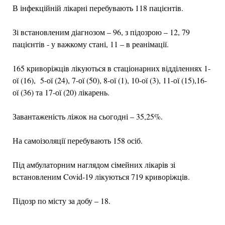
В інфекційній лікарні перебувають 118 пацієнтів.
Зі встановленим діагнозом – 96, з підозрою – 12, 79
пацієнтів - у важкому стані, 11 – в реанімації.
165 криворіжців лікуються в стаціонарних відділеннях 1-
ої (16), 5-ої (24), 7-ої (50), 8-ої (1), 10-ої (3), 11-ої (15),16-
ої (36) та 17-ої (20) лікарень.
Завантаженість ліжок на сьогодні – 35,25%.
На самоізоляції перебувають 158 осіб.
Під амбулаторним наглядом сімейних лікарів зі
встановленим Covid-19 лікуються 719 криворіжців.
Підозр по місту за добу – 18.