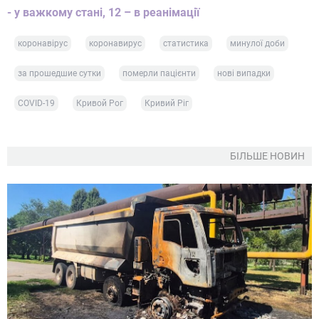
- у важкому стані, 12 – в реанімації
коронавірус
коронавирус
статистика
минулої доби
за прошедшие сутки
померли пацієнти
нові випадки
COVID-19
Кривой Рог
Кривий Ріг
БІЛЬШЕ НОВИН