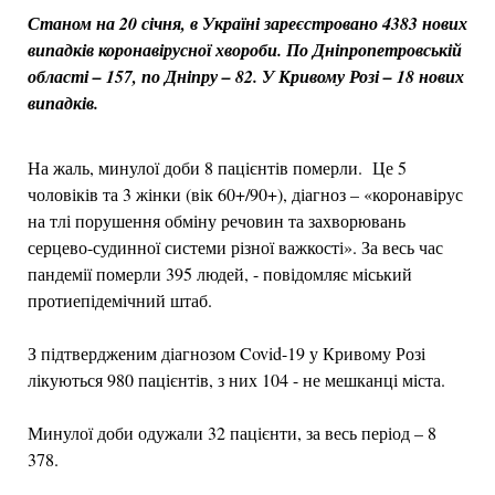
Станом на 20 січня, в Україні зареєстровано 4383 нових
випадків коронавірусної хвороби. По Дніпропетровській
області – 157, по Дніпру – 82. У Кривому Розі – 18 нових
випадків.
На жаль, минулої доби 8 пацієнтів померли. Це 5
чоловіків та 3 жінки (вік 60+/90+), діагноз – «коронавірус
на тлі порушення обміну речовин та захворювань
серцево-судинної системи різної важкості». За весь час
пандемії померли 395 людей, - повідомляє міський
протиепідемічний штаб.
З підтвердженим діагнозом Covid-19 у Кривому Розі
лікуються 980 пацієнтів, з них 104 - не мешканці міста.
Минулої доби одужали 32 пацієнти, за весь період – 8
378.