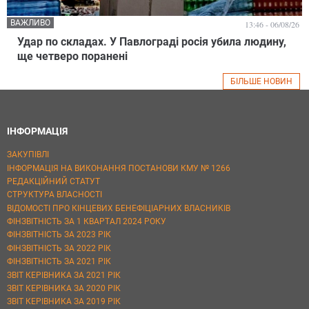
ВАЖЛИВО
13:46 - 06/08/26
Удар по складах. У Павлограді росія убила людину,
ще четверо поранені
БІЛЬШЕ НОВИН
ІНФОРМАЦІЯ
ЗАКУПІВЛІ
ІНФОРМАЦІЯ НА ВИКОНАННЯ ПОСТАНОВИ КМУ № 1266
РЕДАКЦІЙНИЙ СТАТУТ
СТРУКТУРА ВЛАСНОСТІ
ВІДОМОСТІ ПРО КІНЦЕВИХ БЕНЕФІЦІАРНИХ ВЛАСНИКІВ
ФІНЗВІТНІСТЬ ЗА 1 КВАРТАЛ 2024 РОКУ
ФІНЗВІТНІСТЬ ЗА 2023 РІК
ФІНЗВІТНІСТЬ ЗА 2022 РІК
ФІНЗВІТНІСТЬ ЗА 2021 РІК
ЗВІТ КЕРІВНИКА ЗА 2021 РІК
ЗВІТ КЕРІВНИКА ЗА 2020 РІК
ЗВІТ КЕРІВНИКА ЗА 2019 РІК