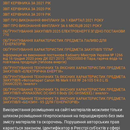
ЗВІТ КЕРІВНИКА ЗА 2021 РІК
ЗВІТ КЕРІВНИКА ЗА 2020 РІК
ЗВІТ КЕРІВНИКА ЗА 2019 РІК
ЗВІТ ПРО ВИКОНАННЯ ФІНПЛАНУ ЗА 1 КВАРТАЛ 2021 РОКУ
ЗВІТ ПРО ВИКОНАННЯ ФІНПЛАНУ ЗА 6 МІСЯЦІВ 2021 РОКУ
ОБҐРУНТУВАННЯ ЗАКУПІВЛІ 2025 ЕЛЕКТРОЕНЕРГІЇ ЗГІДНО ПОСТАНОВИ
710
ОБҐРУНТУВАННЯ ХАРАКТЕРИСТИК ПРЕДМЕТА ПАЛИВО ДЛЯ
ГЕНЕРАТОРІВ
ОБҐРУНТУВАННЯ ХАРАКТЕРИСТИК ПРЕДМЕТА ЗАКУПІВЛІ "ППМ"
Інформація на виконання постанови Кабінету Міністрів України № 1266
від 16 грудня 2020 року ДК 021:2015 - 09320000-8 Пара, гаряча вода та
пов’язана продукція (теплова енергія)
ОБҐРУНТУВАННЯ ТЕХНІЧНИХ ТА ЯКІСНИХ ХАРАКТЕРИСТИК ПРЕДМЕТА
ЗАКУПІВЛІ «ЕЛЕКТРИЧНА ЕНЕРГІЯ»
ОБҐРУНТУВАННЯ ТЕХНІЧНИХ ТА ЯКІСНИХ ХАРАКТЕРИСТИК ПРЕДМЕТА
ЗАКУПІВЛІ «Фотоапарат Canon R6 Mark II Kit RF 24-105 f/4.0 L IS
(5666C029) /аналог»
ОБҐРУНТУВАННЯ ТЕХНІЧНИХ ТА ЯКІСНИХ ХАРАКТЕРИСТИК ПРЕДМЕТА
ЗАКУПІВЛІ «PANASONIC DC-GH5 II Body (DC-GH5M2EE) / аналог»
ОБҐРУНТУВАННЯ ТЕХНІЧНИХ ТА ЯКІСНИХ ХАРАКТЕРИСТИК ПРЕДМЕТА
ЗАКУПІВЛІ «БЕНЗИН - 95 (ДЛЯ ГЕНЕРАТОРІВ)»
Використання розміщених на сайті матеріалів можливе тільки
шляхом розміщення гіперпосилання на першоджерело без змін
змісту матеріалів та скорочень. Порушення авторських прав
карається законом. Ідентифікатор в Реєстрі суб'єктів у сфері