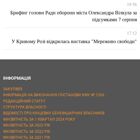
19:56
Брифінг голови Ради оборони міста Олександра Вілкула за
підсумками 7 серпня
17:12
У Кривому Розі відкрилась виставка "Мереживо свободи"
ІНФОРМАЦІЯ
ЗАКУПІВЛІ
ІНФОРМАЦІЯ НА ВИКОНАННЯ ПОСТАНОВИ КМУ № 1266
РЕДАКЦІЙНИЙ СТАТУТ
СТРУКТУРА ВЛАСНОСТІ
ВІДОМОСТІ ПРО КІНЦЕВИХ БЕНЕФІЦІАРНИХ ВЛАСНИКІВ
ФІНЗВІТНІСТЬ ЗА 1 КВАРТАЛ 2024 РОКУ
ФІНЗВІТНІСТЬ ЗА 2023 РІК
ФІНЗВІТНІСТЬ ЗА 2022 РІК
ФІНЗВІТНІСТЬ ЗА 2021 РІК