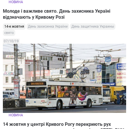
НОВИНА
Молоде і важливе свято. День захисника Україні
відзначають у Кривому Розі
14-е жовтня
День захисинка України
День защитника Украины
свято
07/10/19
НОВИНА
14 жовтня у центрі Кривого Рогу перекриють рух