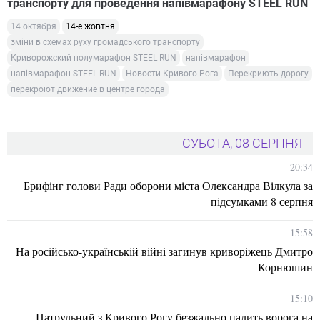
транспорту для проведення напівмарафону STEEL RUN
14 октября
14-е жовтня
зміни в схемах руху громадського транспорту
Криворожский полумарафон STEEL RUN
напівмарафон
напівмарафон STEEL RUN
Новости Кривого Рога
Перекриють дорогу
перекроют движение в центре города
СУБОТА, 08 СЕРПНЯ
20:34
Брифінг голови Ради оборони міста Олександра Вілкула за
підсумками 8 серпня
15:58
На російсько-українській війні загинув криворіжець Дмитро
Корнюшин
15:10
Патрульний з Кривого Рогу безжально палить ворога на