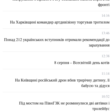
фронті
14:16
На Харківщині командир артдивізіону торгував тротилом
13:46
Понад 212 українських вступників отримали рекомендації до
зарахування
12:38
8 серпня – Всесвітній день котів
11:14
На Київщині російський дрон вбив трирічну дитину, її
бабусю та дідуся
10:52
Під мостом на ПівнГЗК не розминулися дві автівки і
тролейбус