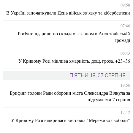
09:58
В Україні започаткували День військ зв‘язку та кібербезпеки
07:46
Росіяни вдарили по складам з зерном в Апостолівській
громаді
06:43
У Кривому Розі мінлива хмарність, дощ, гроза. +23+36
П'ЯТНИЦЯ, 07 СЕРПНЯ
19:56
Брифінг голови Ради оборони міста Олександра Вілкула за
підсумками 7 серпня
17:12
У Кривому Розі відкрилась виставка "Мереживо свободи"