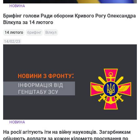
НОВИНА
Брифінг голови Ради оборони Кривого Рогу Олександра
Вілкула за 14 лютого
14 лютого
брифінг
Вілкул
14/02/23
НОВИНА
На росії агітують іти на війну науковців. Загарбникам
обіцяють доплати за кожен кілометр просування по