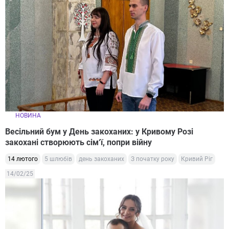
НОВИНА
Весільний бум у День закоханих: у Кривому Розі
закохані створюють сім‘ї, попри війну
14 лютого
5 шлюбів
день закоханих
З початку року
Кривий Ріг
14/02/25