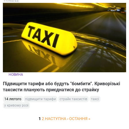
11/02/22
НОВИНА
Підвищити тарифи або будуть "бомбити". Криворізькі
таксисти планують приєднатися до страйку
14 лютого
підвищити тарифи
страйк таксистів
таксі
у кривому розі
1
2
НАСТУПНА ›
ОСТАННЯ »