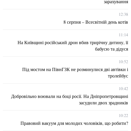
зарахування
12:38
8 серпня – Всесвітній день котів
11:14
На Київщині російський дрон вбив трирічну дитину, її
бабусю та дідуся
10:52
Під мостом на ПівнГЗК не розминулися дві автівки і
тролейбус
10:42
Добровільно воювали на боці росії. На Дніпропетровщині
засудили двох зрадників
10:22
Правовий вакуум для молодих чоловіків, що робити?