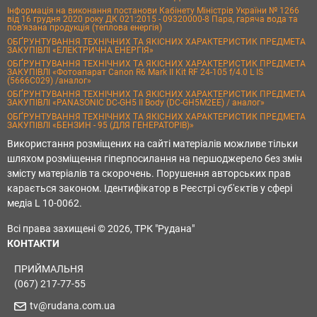
Інформація на виконання постанови Кабінету Міністрів України № 1266
від 16 грудня 2020 року ДК 021:2015 - 09320000-8 Пара, гаряча вода та
пов’язана продукція (теплова енергія)
ОБҐРУНТУВАННЯ ТЕХНІЧНИХ ТА ЯКІСНИХ ХАРАКТЕРИСТИК ПРЕДМЕТА
ЗАКУПІВЛІ «ЕЛЕКТРИЧНА ЕНЕРГІЯ»
ОБҐРУНТУВАННЯ ТЕХНІЧНИХ ТА ЯКІСНИХ ХАРАКТЕРИСТИК ПРЕДМЕТА
ЗАКУПІВЛІ «Фотоапарат Canon R6 Mark II Kit RF 24-105 f/4.0 L IS
(5666C029) /аналог»
ОБҐРУНТУВАННЯ ТЕХНІЧНИХ ТА ЯКІСНИХ ХАРАКТЕРИСТИК ПРЕДМЕТА
ЗАКУПІВЛІ «PANASONIC DC-GH5 II Body (DC-GH5M2EE) / аналог»
ОБҐРУНТУВАННЯ ТЕХНІЧНИХ ТА ЯКІСНИХ ХАРАКТЕРИСТИК ПРЕДМЕТА
ЗАКУПІВЛІ «БЕНЗИН - 95 (ДЛЯ ГЕНЕРАТОРІВ)»
Використання розміщених на сайті матеріалів можливе тільки
шляхом розміщення гіперпосилання на першоджерело без змін
змісту матеріалів та скорочень. Порушення авторських прав
карається законом. Ідентифікатор в Реєстрі суб'єктів у сфері
медіа L 10-0062.
Всі права захищені © 2026, ТРК "Рудана"
КОНТАКТИ
ПРИЙМАЛЬНЯ
(067) 217-77-55
tv@rudana.com.ua