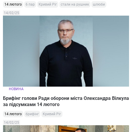
14 лютого
6 пар
Кривий Ріг
стали на рушник
шлюби
14/02/25
НОВИНА
Брифінг голови Ради оборони міста Олександра Вілкула
за підсумками 14 лютого
14 лютого
брифінг
Кривий Ріг
14/02/25