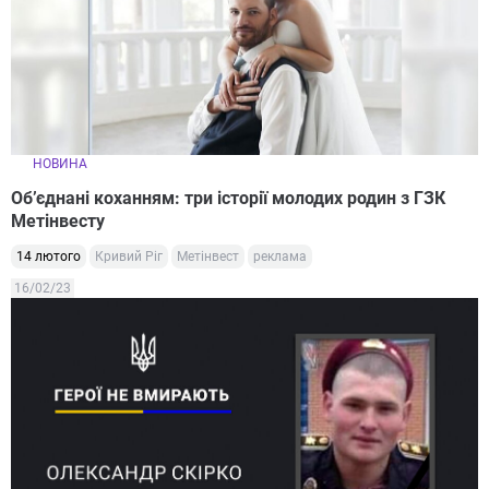
НОВИНА
Об’єднані коханням: три історії молодих родин з ГЗК
Метінвесту
14 лютого
Кривий Ріг
Метінвест
реклама
16/02/23