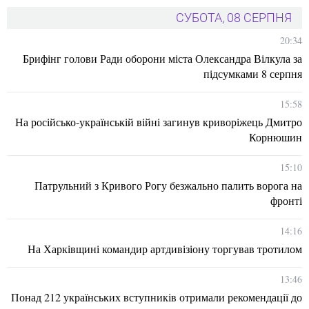
СУБОТА, 08 СЕРПНЯ
20:34
Брифінг голови Ради оборони міста Олександра Вілкула за
підсумками 8 серпня
15:58
На російсько-українській війні загинув криворіжець Дмитро
Корнюшин
15:10
Патрульний з Кривого Рогу безжально палить ворога на
фронті
14:16
На Харківщині командир артдивізіону торгував тротилом
13:46
Понад 212 українських вступників отримали рекомендації до