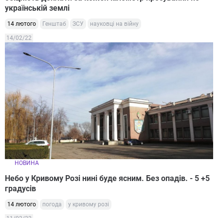
українській землі
14 лютого
Генштаб
ЗСУ
науковці на війну
14/02/22
НОВИНА
Небо у Кривому Розі нині буде ясним. Без опадів. - 5 +5
градусів
14 лютого
погода
у кривому розі