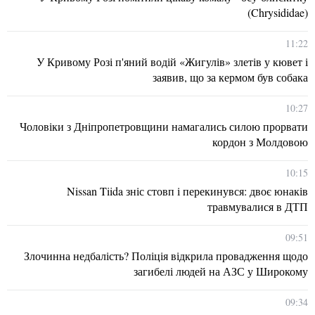
(Chrysididae)
11:22
У Кривому Розі п'яний водій «Жигулів» злетів у кювет і
заявив, що за кермом був собака
10:27
Чоловіки з Дніпропетровщини намагались силою прорвати
кордон з Молдовою
10:15
Nissan Tiida зніс стовп і перекинувся: двоє юнаків
травмувалися в ДТП
09:51
Злочинна недбалість? Поліція відкрила провадження щодо
загибелі людей на АЗС у Широкому
09:34