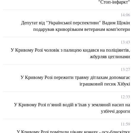
"Стоп-інфаркт"
14:06
Депутат від "Української перспективи" Вадим Щокін
подарував криворізьким ветеранам комп'ютери
13:43
У Кривому Розі чоловік з палицею кидався на поліціянтів,
жбурляв цеглинами
13:27
У Кривому Розі пережити травму дітлахам допомагає
іграшковий песик Хібукі
12:33
У Кривому Розі п‘яний водій в‘їхав у земляний насип на
узбіччі дороги
11:59
У Кривому Розі помітили цікаву комаху - осу-блискітку