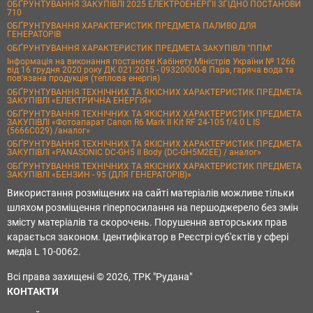
ОБҐРУНТУВАННЯ ЗАКУПІВЛІ 2025 ЕЛЕКТРОЕНЕРГІЇ ЗГІДНО ПОСТАНОВИ
710
ОБҐРУНТУВАННЯ ХАРАКТЕРИСТИК ПРЕДМЕТА ПАЛИВО ДЛЯ
ГЕНЕРАТОРІВ
ОБҐРУНТУВАННЯ ХАРАКТЕРИСТИК ПРЕДМЕТА ЗАКУПІВЛІ "ППМ"
Інформація на виконання постанови Кабінету Міністрів України № 1266
від 16 грудня 2020 року ДК 021:2015 - 09320000-8 Пара, гаряча вода та
пов’язана продукція (теплова енергія)
ОБҐРУНТУВАННЯ ТЕХНІЧНИХ ТА ЯКІСНИХ ХАРАКТЕРИСТИК ПРЕДМЕТА
ЗАКУПІВЛІ «ЕЛЕКТРИЧНА ЕНЕРГІЯ»
ОБҐРУНТУВАННЯ ТЕХНІЧНИХ ТА ЯКІСНИХ ХАРАКТЕРИСТИК ПРЕДМЕТА
ЗАКУПІВЛІ «Фотоапарат Canon R6 Mark II Kit RF 24-105 f/4.0 L IS
(5666C029) /аналог»
ОБҐРУНТУВАННЯ ТЕХНІЧНИХ ТА ЯКІСНИХ ХАРАКТЕРИСТИК ПРЕДМЕТА
ЗАКУПІВЛІ «PANASONIC DC-GH5 II Body (DC-GH5M2EE) / аналог»
ОБҐРУНТУВАННЯ ТЕХНІЧНИХ ТА ЯКІСНИХ ХАРАКТЕРИСТИК ПРЕДМЕТА
ЗАКУПІВЛІ «БЕНЗИН - 95 (ДЛЯ ГЕНЕРАТОРІВ)»
Використання розміщених на сайті матеріалів можливе тільки
шляхом розміщення гіперпосилання на першоджерело без змін
змісту матеріалів та скорочень. Порушення авторських прав
карається законом. Ідентифікатор в Реєстрі суб'єктів у сфері
медіа L 10-0062.
Всі права захищені © 2026, ТРК "Рудана"
КОНТАКТИ