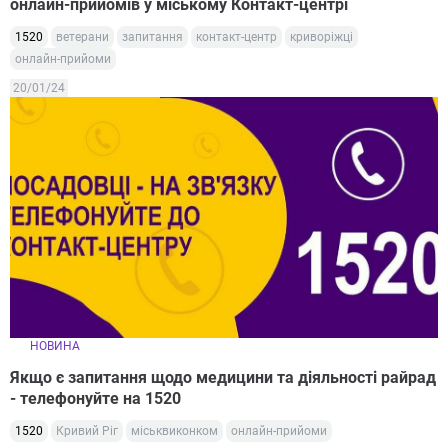
онлайн-прийомів у міському Контакт-центрі
1520
ветерани
запитання
контакт-центр
криворіжці
онлайн-прийоми
20/01/24
НОВИНА
Якщо є запитання щодо медицини та діяльності райрад
- телефонуйте на 1520
1520
Кривий Ріг
міськвиконком
онлайн-прийоми