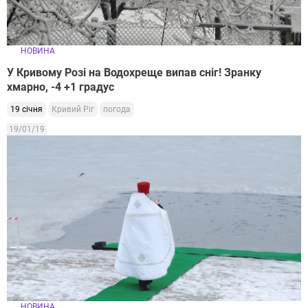
НОВИНА
У Кривому Розі на Водохреще випав сніг! Зранку
хмарно, -4 +1 градус
19 січня
Кривий Ріг
погода
19/01/19
НОВИНА