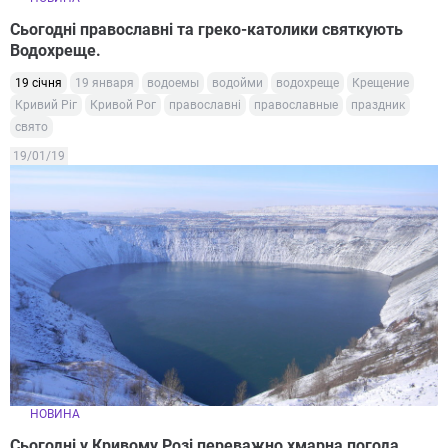
Сьогодні православні та греко-католики святкують
Водохреще.
19 січня
19 января
водоемы
водойми
водохреще
Крещение
Кривий Ріг
Кривой Рог
православні
православные
праздник
свято
19/01/19
НОВИНА
Сьогодні у Кривому Розі переважно хмарна погода.