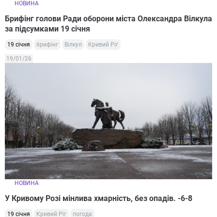
НОВИНА
Брифінг голови Ради оборони міста Олександра Вілкула
за підсумками 19 січня
19 січня
брифінг
Вілкул
Кривий Ріг
19/01/26
НОВИНА
У Кривому Розі мінлива хмарність, без опадів. -6-8
19 січня
Кривий Ріг
погода