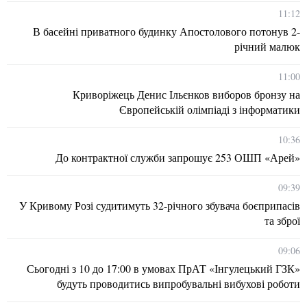
11:12
В басейні приватного будинку Апостолового потонув 2-
річний малюк
11:00
Криворіжець Денис Ільєнков виборов бронзу на
Європейській олімпіаді з інформатики
10:36
До контрактної служби запрошує 253 ОШП «Арей»
09:39
У Кривому Розі судитимуть 32-річного збувача боєприпасів
та зброї
09:06
Сьогодні з 10 до 17:00 в умовах ПрАТ «Інгулецький ГЗК»
будуть проводитись випробувальні вибухові роботи