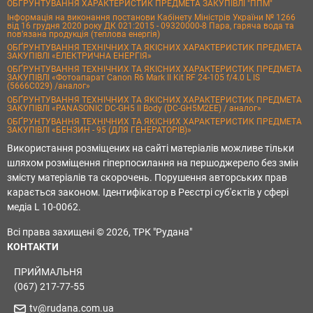
ОБҐРУНТУВАННЯ ХАРАКТЕРИСТИК ПРЕДМЕТА ЗАКУПІВЛІ "ППМ"
Інформація на виконання постанови Кабінету Міністрів України № 1266
від 16 грудня 2020 року ДК 021:2015 - 09320000-8 Пара, гаряча вода та
пов’язана продукція (теплова енергія)
ОБҐРУНТУВАННЯ ТЕХНІЧНИХ ТА ЯКІСНИХ ХАРАКТЕРИСТИК ПРЕДМЕТА
ЗАКУПІВЛІ «ЕЛЕКТРИЧНА ЕНЕРГІЯ»
ОБҐРУНТУВАННЯ ТЕХНІЧНИХ ТА ЯКІСНИХ ХАРАКТЕРИСТИК ПРЕДМЕТА
ЗАКУПІВЛІ «Фотоапарат Canon R6 Mark II Kit RF 24-105 f/4.0 L IS
(5666C029) /аналог»
ОБҐРУНТУВАННЯ ТЕХНІЧНИХ ТА ЯКІСНИХ ХАРАКТЕРИСТИК ПРЕДМЕТА
ЗАКУПІВЛІ «PANASONIC DC-GH5 II Body (DC-GH5M2EE) / аналог»
ОБҐРУНТУВАННЯ ТЕХНІЧНИХ ТА ЯКІСНИХ ХАРАКТЕРИСТИК ПРЕДМЕТА
ЗАКУПІВЛІ «БЕНЗИН - 95 (ДЛЯ ГЕНЕРАТОРІВ)»
Використання розміщених на сайті матеріалів можливе тільки
шляхом розміщення гіперпосилання на першоджерело без змін
змісту матеріалів та скорочень. Порушення авторських прав
карається законом. Ідентифікатор в Реєстрі суб'єктів у сфері
медіа L 10-0062.
Всі права захищені © 2026, ТРК "Рудана"
КОНТАКТИ
ПРИЙМАЛЬНЯ
(067) 217-77-55
tv@rudana.com.ua