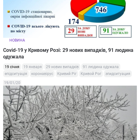
НОВИНА
Covid-19 у Кривому Розі: 29 нових випадків, 91 людина
одужала
19 січня
19 января
29 нових випадків
91 людина одужала
епідситуація
коронавірус
Кривий Ріг
Кривой Рог
эпидситуация
19/01/20