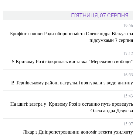
П'ЯТНИЦЯ, 07 СЕРПНЯ
19:56
Брифінг голови Ради оборони міста Олександра Вілкула за
підсумками 7 серпня
17:12
У Кривому Розі відкрилась виставка "Мереживо свободи"
16:53
В Тернівському районі патрульні врятували з води дитину
15:43
На щиті: завтра у Кривому Розі в останню путь проведуть
Олександра Дєдяєва
15:07
Лікар з Дніпропетровщини допоміг втекти ухилянту