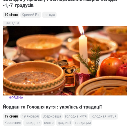
-1,-7 градусів
19 січня
Кривий Ріг
погода
18/01/19
НОВИНА
Йордан та Голодня кутя : українські традиції
19 січня
19 января
Водохреща
голодна кутя
Голодная кутья
Крещение
праздник
свято
традиції
традиции