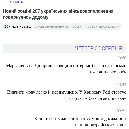
НОВИНА
Новий обмін! 207 українських військовополонених
повернулись додому
207 українських
військовополонених
обмін
повернулись додому
ЧЕТВЕР, 06 СЕРПНЯ
10:58
Марганець на Дніпропетровщині потерпає без води, її немає
вже четверту добу
10:43
Вивчити мову легко й невимушено. У Кривому Розі стартує
формат «Кава та англійська»
09:51
Кривий Ріг може опинитися у зоні досяжності
північнокорейських ракет