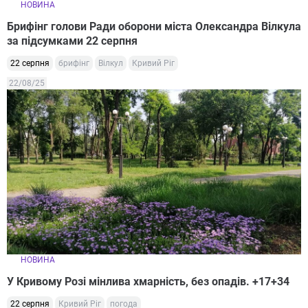
НОВИНА
Брифінг голови Ради оборони міста Олександра Вілкула
за підсумками 22 серпня
22 серпня
брифінг
Вілкул
Кривий Ріг
22/08/25
НОВИНА
У Кривому Розі мінлива хмарність, без опадів. +17+34
22 серпня
Кривий Ріг
погода