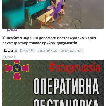
НОВИНА
У штабах з надання допомоги постраждалим через
ракетну атаку триває прийом документів
22 серпня
Кривий Ріг
ракетний удар
штаби допомоги
22/08/22