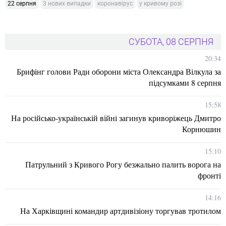
22 серпня
3 нових випадки
коронавірус
у кривому розі
СУБОТА, 08 СЕРПНЯ
20:34
Брифінг голови Ради оборони міста Олександра Вілкула за
підсумками 8 серпня
15:58
На російсько-українській війні загинув криворіжець Дмитро
Корнюшин
15:10
Патрульний з Кривого Рогу безжально палить ворога на
фронті
14:16
На Харківщині командир артдивізіону торгував тротилом