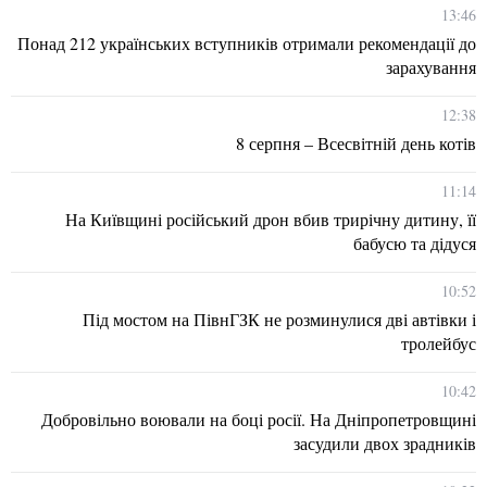
13:46
Понад 212 українських вступників отримали рекомендації до
зарахування
12:38
8 серпня – Всесвітній день котів
11:14
На Київщині російський дрон вбив трирічну дитину, її
бабусю та дідуся
10:52
Під мостом на ПівнГЗК не розминулися дві автівки і
тролейбус
10:42
Добровільно воювали на боці росії. На Дніпропетровщині
засудили двох зрадників