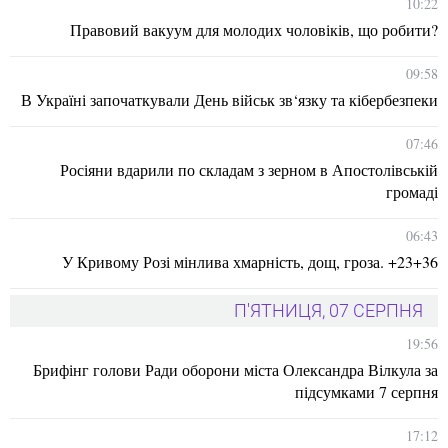
10:22
Правовий вакуум для молодих чоловіків, що робити?
09:58
В Україні започаткували День військ зв‘язку та кібербезпеки
07:46
Росіяни вдарили по складам з зерном в Апостолівській
громаді
06:43
У Кривому Розі мінлива хмарність, дощ, гроза. +23+36
П'ЯТНИЦЯ, 07 СЕРПНЯ
19:56
Брифінг голови Ради оборони міста Олександра Вілкула за
підсумками 7 серпня
17:12