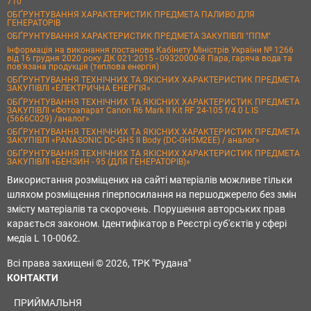
710
ОБҐРУНТУВАННЯ ХАРАКТЕРИСТИК ПРЕДМЕТА ПАЛИВО ДЛЯ
ГЕНЕРАТОРІВ
ОБҐРУНТУВАННЯ ХАРАКТЕРИСТИК ПРЕДМЕТА ЗАКУПІВЛІ "ППМ"
Інформація на виконання постанови Кабінету Міністрів України № 1266
від 16 грудня 2020 року ДК 021:2015 - 09320000-8 Пара, гаряча вода та
пов’язана продукція (теплова енергія)
ОБҐРУНТУВАННЯ ТЕХНІЧНИХ ТА ЯКІСНИХ ХАРАКТЕРИСТИК ПРЕДМЕТА
ЗАКУПІВЛІ «ЕЛЕКТРИЧНА ЕНЕРГІЯ»
ОБҐРУНТУВАННЯ ТЕХНІЧНИХ ТА ЯКІСНИХ ХАРАКТЕРИСТИК ПРЕДМЕТА
ЗАКУПІВЛІ «Фотоапарат Canon R6 Mark II Kit RF 24-105 f/4.0 L IS
(5666C029) /аналог»
ОБҐРУНТУВАННЯ ТЕХНІЧНИХ ТА ЯКІСНИХ ХАРАКТЕРИСТИК ПРЕДМЕТА
ЗАКУПІВЛІ «PANASONIC DC-GH5 II Body (DC-GH5M2EE) / аналог»
ОБҐРУНТУВАННЯ ТЕХНІЧНИХ ТА ЯКІСНИХ ХАРАКТЕРИСТИК ПРЕДМЕТА
ЗАКУПІВЛІ «БЕНЗИН - 95 (ДЛЯ ГЕНЕРАТОРІВ)»
Використання розміщених на сайті матеріалів можливе тільки
шляхом розміщення гіперпосилання на першоджерело без змін
змісту матеріалів та скорочень. Порушення авторських прав
карається законом. Ідентифікатор в Реєстрі суб'єктів у сфері
медіа L 10-0062.
Всі права захищені © 2026, ТРК "Рудана"
КОНТАКТИ
ПРИЙМАЛЬНЯ