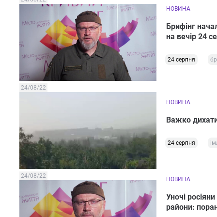
НОВИНА
Брифінг начал
на вечір 24 с
24 серпня
бр
24/08/22
НОВИНА
Важко дихати
24 серпня
ім
24/08/22
НОВИНА
Уночі росіян
райони: пора