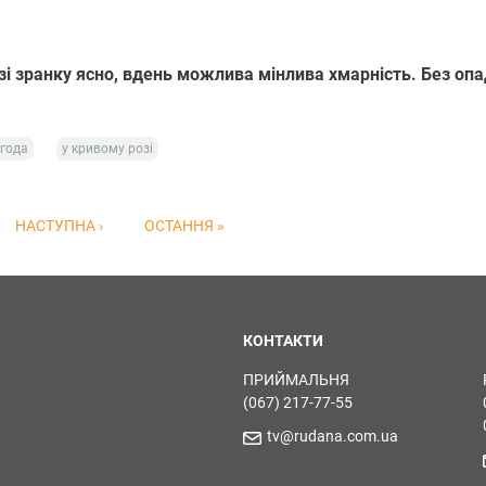
і зранку ясно, вдень можлива мінлива хмарність. Без опа
года
у кривому розі
НАСТУПНА ›
ОСТАННЯ »
КОНТАКТИ
ПРИЙМАЛЬНЯ
(067) 217-77-55
tv@rudana.com.ua