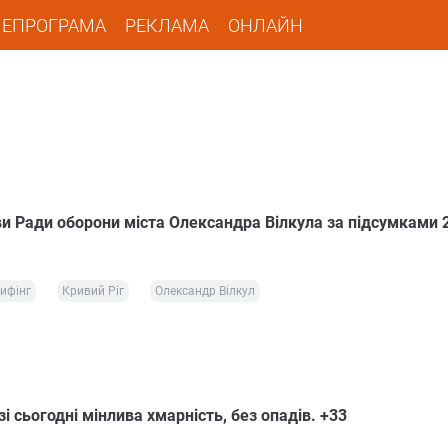
ЛЕПРОГРАМА
РЕКЛАМА
ОНЛАЙН
ви Ради оборони міста Олександра Вілкула за підсумками 
ифінг
Кривий Ріг
Олександр Вілкул
і сьогодні мінлива хмарність, без опадів. +33