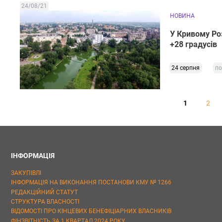
24/08/21
НОВИНА
У Кривому Роз
+28 градусів
24 серпня
по
1
2
ІНФОРМАЦІЯ
ЗАКУПІВЛІ
ІНФОРМАЦІЯ НА ВИКОНАННЯ ПОСТАНОВИ КМУ № 1266
РЕДАКЦІЙНИЙ СТАТУТ
СТРУКТУРА ВЛАСНОСТІ
ВІДОМОСТІ ПРО КІНЦЕВИХ БЕНЕФІЦІАРНИХ ВЛАСНИКІВ
ФІНЗВІТНІСТЬ ЗА 1 КВАРТАЛ 2024 РОКУ