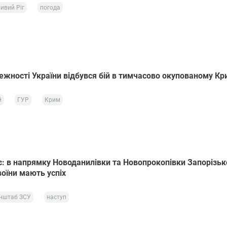
ивий Ріг
погода
ежності України відбувся бій в тимчасово окупованому Кр
й
ГУР
Крим
є: в напрямку Новоданилівки та Новопрокопівки Запорізьк
воїни мають успіх
нштаб ЗСУ
наступ