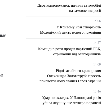
Двоє криворожанок палили автомобілі
на замовлення росії
15:06
У Кривому Розі створюють
Молодіжний центр нового покоління
иму
14:27
Командир роти продав вартісний РЕБ,
отриманий від благодійників
14:09
Рідні загиблого криворіжця
Олександра Золототруба просять
ої
присвоїти йому звання Героя України
13:46
Удар по складах. У Павлограді росія
убила людину, ще четверо поранені