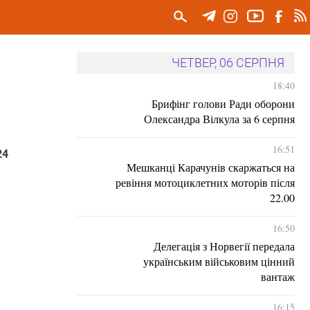
ЧЕТВЕР, 06 СЕРПНЯ
18:40
Брифінг голови Ради оборони
Олександра Вілкула за 6 серпня
16:51
24
Мешканці Карачунів скаржаться на
ревіння мотоциклетних моторів після
22.00
16:50
Делегація з Норвегії передала
українським військовим цінний
вантаж
16:15