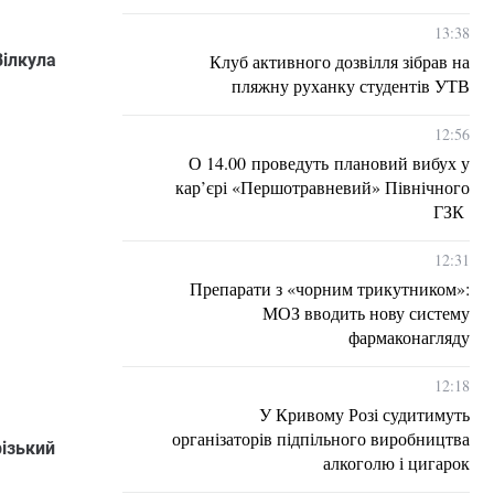
13:38
Клуб активного дозвілля зібрав на
Вілкула
пляжну руханку студентів УТВ
12:56
О 14.00 проведуть плановий вибух у
кар’єрі «Першотравневий» Північного
ГЗК
12:31
Препарати з «чорним трикутником»:
МОЗ вводить нову систему
фармаконагляду
12:18
У Кривому Розі судитимуть
організаторів підпільного виробництва
різький
алкоголю і цигарок