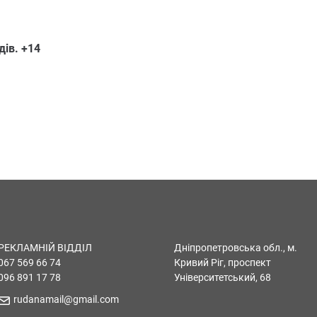
дів. +14
РЕКЛАМНІЙ ВІДДІЛ
Дніпропетровська обл., м.
067 569 66 74
Кривий Ріг, проспект
096 891 17 78
Університетський, 68
rudanamail@gmail.com