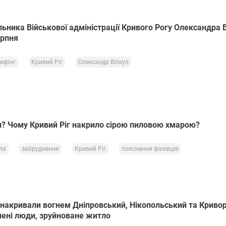
ьника Військової адміністрації Кривого Рогу Олександра 
ерпня
ифінг
Кривий Ріг
Олександр Вілкул
? Чому Кривий Ріг накрило сірою пиловою хмарою?
ла
забруднення
Кривий Ріг
пояснення фахівців
и накривали вогнем Дніпровський, Нікопольський та Криво
нені люди, зруйноване житло