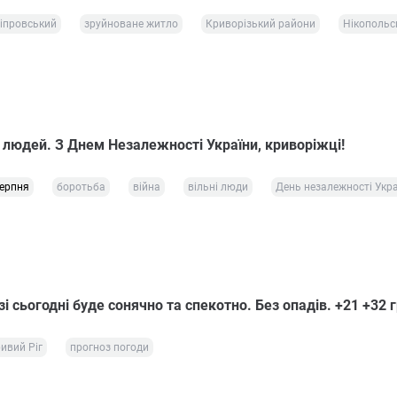
іпровський
зруйноване житло
Криворізький райони
Нікопольс
 людей. З Днем Незалежності України, криворіжці!
серпня
боротьба
війна
вільні люди
День незалежності Укра
і сьогодні буде сонячно та спекотно. Без опадів. +21 +32 
ивий Ріг
прогноз погоди