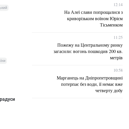
12:14
ький
На Алеї слави попрощалися з
криворізьким воїном Юрієм
Тісьменком
11:25
Пожежу на Центральному ринку
загасили: вогонь пошкодив 200 кв.
метрів
їни
10:58
Марганець на Дніпропетровщині
потерпає без води, її немає вже
четверту добу
градуси