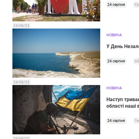
24 серпня
Кр
24/08/23
НОВИНА
У День Незал
24 серпня
бі
24/08/23
НОВИНА
Наступ трива
області наші 
24 серпня
Ге
24/08/22