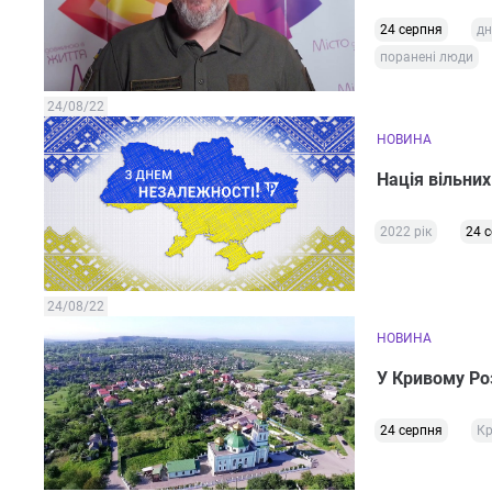
24 серпня
дн
поранені люди
24/08/22
НОВИНА
Нація вільних
2022 рік
24 
24/08/22
НОВИНА
У Кривому Роз
24 серпня
Кр