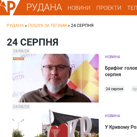
РУДАНА
НОВИНИ
ПРОЕКТИ
ТЕ
РУДАНА
»
ПОШУК ЗА ТЕГАМИ
»
24 СЕРПНЯ
24 СЕРПНЯ
24/08/24
НОВИНА
Брифінг голо
серпня
24 серпня
бр
24/08/24
НОВИНА
У Кривому Роз