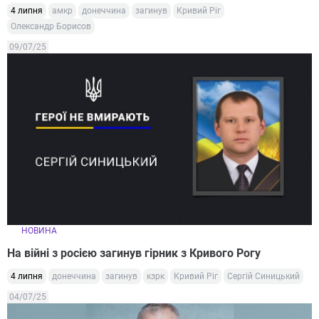
4 липня
амкр
донеччина
загинув
Кривий Ріг
Олександр Борисов
09/07/25
НОВИНА
На війні з росією загинув гірник з Кривого Рогу
4 липня
донеччина
загинув
кзрк
Кривий Ріг
Сергій Синицький
04/07/25