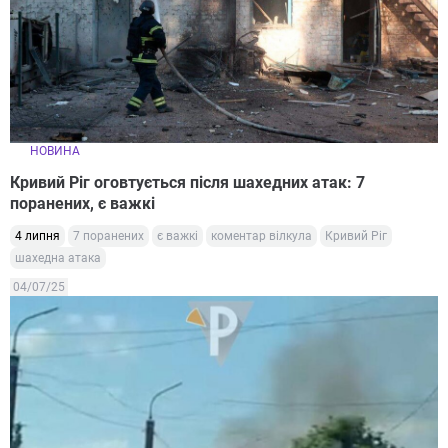
НОВИНА
Кривий Ріг оговтується після шахедних атак: 7
поранених, є важкі
4 липня
7 поранених
є важкі
коментар вілкула
Кривий Ріг
шахедна атака
04/07/25