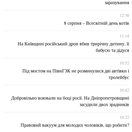
зарахування
12:38
8 серпня – Всесвітній день котів
11:14
На Київщині російський дрон вбив трирічну дитину, її
бабусю та дідуся
10:52
Під мостом на ПівнГЗК не розминулися дві автівки і
тролейбус
10:42
Добровільно воювали на боці росії. На Дніпропетровщині
засудили двох зрадників
10:22
Правовий вакуум для молодих чоловіків, що робити?