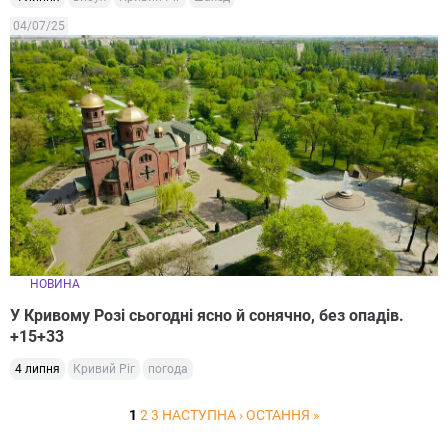
04/07/25
НОВИНА
У Кривому Розі сьогодні ясно й сонячно, без опадів.
+15+33
4 липня
Кривий Ріг
погода
1
2
3
НАСТУПНА ›
ОСТАННЯ »