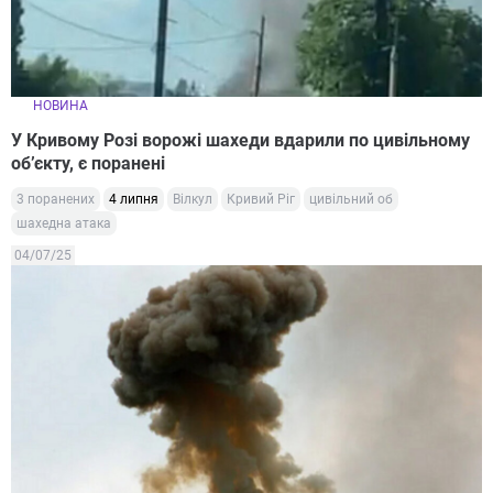
НОВИНА
У Кривому Розі ворожі шахеди вдарили по цивільному
об’єкту, є поранені
3 поранених
4 липня
Вілкул
Кривий Ріг
цивільний об
шахедна атака
04/07/25