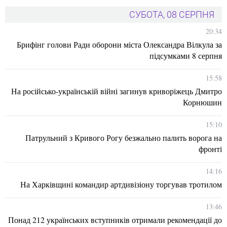
СУБОТА, 08 СЕРПНЯ
20:34
Брифінг голови Ради оборони міста Олександра Вілкула за
підсумками 8 серпня
15:58
На російсько-українській війні загинув криворіжець Дмитро
Корнюшин
15:10
Патрульний з Кривого Рогу безжально палить ворога на
фронті
14:16
На Харківщині командир артдивізіону торгував тротилом
13:46
Понад 212 українських вступників отримали рекомендації до