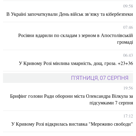
09:58
В Україні започаткували День військ зв‘язку та кібербезпеки
07:46
Росіяни вдарили по складам з зерном в Апостолівській
громаді
06:43
У Кривому Розі мінлива хмарність, дощ, гроза. +23+36
П'ЯТНИЦЯ, 07 СЕРПНЯ
19:56
Брифінг голови Ради оборони міста Олександра Вілкула за
підсумками 7 серпня
17:12
У Кривому Розі відкрилась виставка "Мереживо свободи"