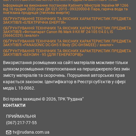
Інформація на виконання постанови Кабінету Міністрів України № 1266
від 16 грудня 2020 року ДК 021:2015 - 09320000-8 Пара, гаряча вода та
пов’язана продукція (теплова енергія)
ОБҐРУНТУВАННЯ ТЕХНІЧНИХ ТА ЯКІСНИХ ХАРАКТЕРИСТИК ПРЕДМЕТА
ЗАКУПІВЛІ «ЕЛЕКТРИЧНА ЕНЕРГІЯ»
ОБҐРУНТУВАННЯ ТЕХНІЧНИХ ТА ЯКІСНИХ ХАРАКТЕРИСТИК ПРЕДМЕТА
ЗАКУПІВЛІ «Фотоапарат Canon R6 Mark II Kit RF 24-105 f/4.0 L IS
(5666C029) /аналог»
ОБҐРУНТУВАННЯ ТЕХНІЧНИХ ТА ЯКІСНИХ ХАРАКТЕРИСТИК ПРЕДМЕТА
ЗАКУПІВЛІ «PANASONIC DC-GH5 II Body (DC-GH5M2EE) / аналог»
ОБҐРУНТУВАННЯ ТЕХНІЧНИХ ТА ЯКІСНИХ ХАРАКТЕРИСТИК ПРЕДМЕТА
ЗАКУПІВЛІ «БЕНЗИН - 95 (ДЛЯ ГЕНЕРАТОРІВ)»
Використання розміщених на сайті матеріалів можливе тільки
шляхом розміщення гіперпосилання на першоджерело без змін
змісту матеріалів та скорочень. Порушення авторських прав
карається законом. Ідентифікатор в Реєстрі суб'єктів у сфері
медіа L 10-0062.
Всі права захищені © 2026, ТРК "Рудана"
КОНТАКТИ
ПРИЙМАЛЬНЯ
(067) 217-77-55
tv@rudana.com.ua