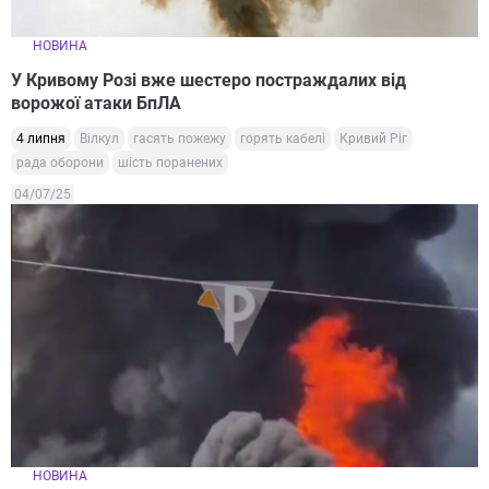
НОВИНА
У Кривому Розі вже шестеро постраждалих від
ворожої атаки БпЛА
4 липня
Вілкул
гасять пожежу
горять кабелі
Кривий Ріг
рада оборони
шість поранених
04/07/25
НОВИНА