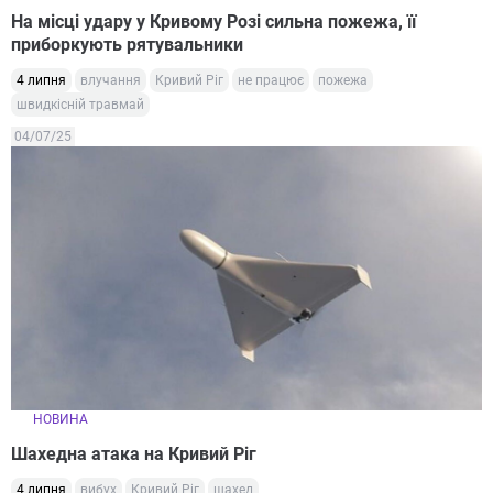
На місці удару у Кривому Розі сильна пожежа, її
приборкують рятувальники
4 липня
влучання
Кривий Ріг
не працює
пожежа
швидкісній травмай
04/07/25
НОВИНА
Шахедна атака на Кривий Ріг
4 липня
вибух
Кривий Ріг
шахед