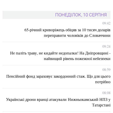
ПОНЕДІЛОК, 10 СЕРПНЯ
09:42
65-річний криворіжець обіцяв за 10 тисяч доларів
переправити чоловіків до Словаччини
09:24
Не паліть траву, не кидайте недопалки! На Дніпровщині -
найвищий рівень пожежної небезпеки
08:59
Пенсійний фонд зараховує закордонний стаж. Що для цього
потрібно
08:08
Українські дрони вранці атакували Нижньокамський НПЗ у
Татарстані