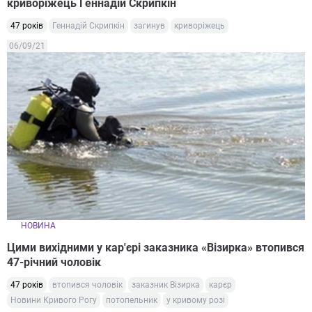
криворіжець Геннадій Скрипкін
47 років
Геннадій Скрипкін
загинув
криворіжець
06/09/21
НОВИНА
Цими вихідними у кар'єрі заказника «Візирка» втопився
47-річний чоловік
47 років
втопився чоловік
заказник Візирка
карєр
Новини Кривого Рогу
потопельник
у кривому розі