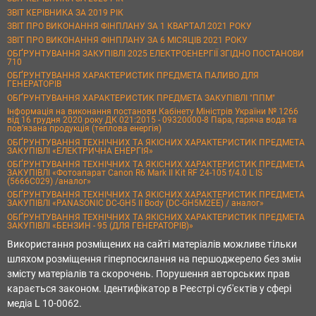
ЗВІТ КЕРІВНИКА ЗА 2019 РІК
ЗВІТ ПРО ВИКОНАННЯ ФІНПЛАНУ ЗА 1 КВАРТАЛ 2021 РОКУ
ЗВІТ ПРО ВИКОНАННЯ ФІНПЛАНУ ЗА 6 МІСЯЦІВ 2021 РОКУ
ОБҐРУНТУВАННЯ ЗАКУПІВЛІ 2025 ЕЛЕКТРОЕНЕРГІЇ ЗГІДНО ПОСТАНОВИ
710
ОБҐРУНТУВАННЯ ХАРАКТЕРИСТИК ПРЕДМЕТА ПАЛИВО ДЛЯ
ГЕНЕРАТОРІВ
ОБҐРУНТУВАННЯ ХАРАКТЕРИСТИК ПРЕДМЕТА ЗАКУПІВЛІ "ППМ"
Інформація на виконання постанови Кабінету Міністрів України № 1266
від 16 грудня 2020 року ДК 021:2015 - 09320000-8 Пара, гаряча вода та
пов’язана продукція (теплова енергія)
ОБҐРУНТУВАННЯ ТЕХНІЧНИХ ТА ЯКІСНИХ ХАРАКТЕРИСТИК ПРЕДМЕТА
ЗАКУПІВЛІ «ЕЛЕКТРИЧНА ЕНЕРГІЯ»
ОБҐРУНТУВАННЯ ТЕХНІЧНИХ ТА ЯКІСНИХ ХАРАКТЕРИСТИК ПРЕДМЕТА
ЗАКУПІВЛІ «Фотоапарат Canon R6 Mark II Kit RF 24-105 f/4.0 L IS
(5666C029) /аналог»
ОБҐРУНТУВАННЯ ТЕХНІЧНИХ ТА ЯКІСНИХ ХАРАКТЕРИСТИК ПРЕДМЕТА
ЗАКУПІВЛІ «PANASONIC DC-GH5 II Body (DC-GH5M2EE) / аналог»
ОБҐРУНТУВАННЯ ТЕХНІЧНИХ ТА ЯКІСНИХ ХАРАКТЕРИСТИК ПРЕДМЕТА
ЗАКУПІВЛІ «БЕНЗИН - 95 (ДЛЯ ГЕНЕРАТОРІВ)»
Використання розміщених на сайті матеріалів можливе тільки
шляхом розміщення гіперпосилання на першоджерело без змін
змісту матеріалів та скорочень. Порушення авторських прав
карається законом. Ідентифікатор в Реєстрі суб'єктів у сфері
медіа L 10-0062.