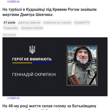
НОВИНА
На турбазі в Кудашівці під Кривим Рогом знайшли
мертвим Дмитра Шевчика
47 років
дмитро шевчик
знайшли на турбазі
Кривий Ріг
Кудашево
працює поліція
02/10/23
НОВИНА
На 48-му році життя склав голову за Батьківщину