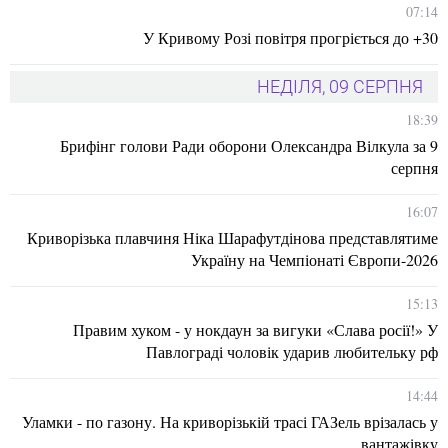
07:14
У Кривому Розі повітря прогріється до +30
НЕДІЛЯ, 09 СЕРПНЯ
18:39
Брифінг голови Ради оборони Олександра Вілкула за 9
серпня
16:07
Криворізька плавчиня Ніка Шарафутдінова представлятиме
Україну на Чемпіонаті Європи-2026
15:13
Правим хуком - у нокдаун за вигуки «Слава росії!» У
Павлограді чоловік ударив любительку рф
14:44
Уламки - по газону. На криворізькій трасі ГАЗель врізалась у
вантажівку