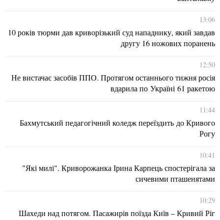
13:06
10 років тюрми дав криворізький суд нападнику, який завдав
другу 16 ножових поранень
12:50
Не вистачає засобів ППО. Протягом останнього тижня росія
вдарила по Україні 61 ракетою
11:44
Бахмутський педагогічний коледж переїздить до Кривого
Рогу
10:41
"Які милі". Криворожанка Ірина Карпець спостерігала за
сичевими пташенятами
10:29
Шахеди над потягом. Пасажирів поїзда Київ – Кривий Ріг