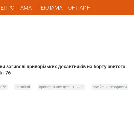
ЛЕПРОГРАМА
РЕКЛАМА
ОНЛАЙН
ни загибелі криворізьких десантників на борту збитого
Іл-76
л-76
загибелі
криворізьких десантників
російські терористи