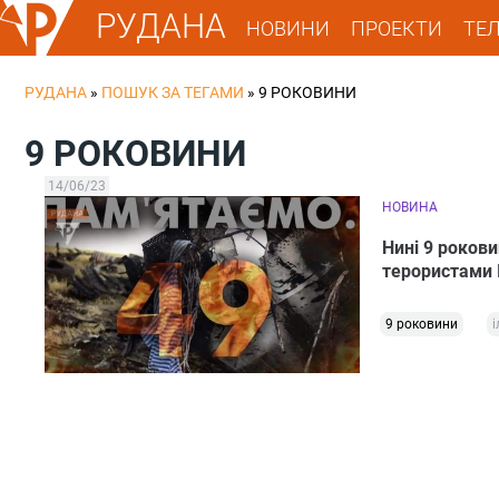
РУДАНА
НОВИНИ
ПРОЕКТИ
ТЕ
РУДАНА
»
ПОШУК ЗА ТЕГАМИ
»
9 РОКОВИНИ
9 РОКОВИНИ
14/06/23
НОВИНА
Нині 9 рокови
терористами 
9 роковини
і