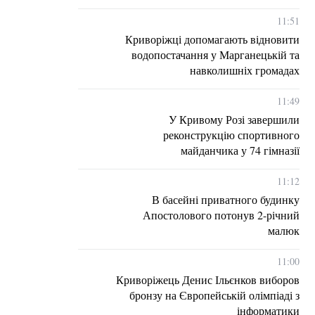
11:51
Криворіжці допомагають відновити
водопостачання у Марганецькій та
навколишніх громадах
11:49
У Кривому Розі завершили
реконструкцію спортивного
майданчика у 74 гімназії
11:12
В басейні приватного будинку
Апостолового потонув 2-річний
малюк
11:00
Криворіжець Денис Ільєнков виборов
бронзу на Європейській олімпіаді з
інформатики