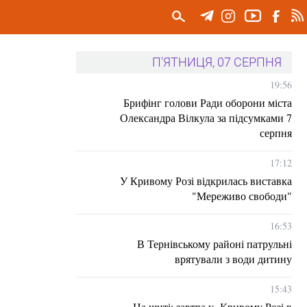
П'ЯТНИЦЯ, 07 СЕРПНЯ
19:56
Брифінг голови Ради оборони міста
Олександра Вілкула за підсумками 7
серпня
17:12
У Кривому Розі відкрилась виставка
"Мереживо свободи"
16:53
В Тернівському районі патрульні
врятували з води дитину
15:43
На щиті: завтра у Кривому Розі в