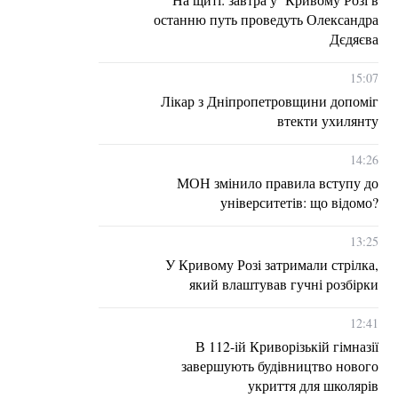
останню путь проведуть Олександра
Дєдяєва
15:07
Лікар з Дніпропетровщини допоміг
втекти ухилянту
14:26
МОН змінило правила вступу до
університетів: що відомо?
13:25
У Кривому Розі затримали стрілка,
який влаштував гучні розбірки
12:41
В 112-ій Криворізькій гімназії
завершують будівництво нового
укриття для школярів