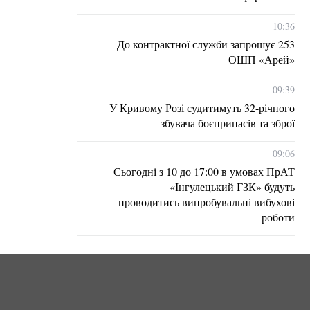
10:36
До контрактної служби запрошує 253
ОШП «Арей»
09:39
У Кривому Розі судитимуть 32-річного
збувача боєприпасів та зброї
09:06
Сьогодні з 10 до 17:00 в умовах ПрАТ
«Інгулецький ГЗК» будуть
проводитись випробувальні вибухові
роботи