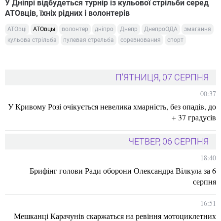
У Дніпрі відбудеться турнір із кульової стрільби серед
АТОвців, їхніх рідних і волонтерів
АТОвці
АТОвцы
волонтер
дніпро
Днепр
ДнепроОДА
змагання
кульова стрільба
пулевая стрельба
соревнования
спорт
П'ЯТНИЦЯ, 07 СЕРПНЯ
00:37
У Кривому Розі очікується невелика хмарність, без опадів, до
+ 37 градусів
ЧЕТВЕР, 06 СЕРПНЯ
18:40
Брифінг голови Ради оборони Олександра Вілкула за 6
серпня
16:51
Мешканці Карачунів скаржаться на ревіння мотоциклетних