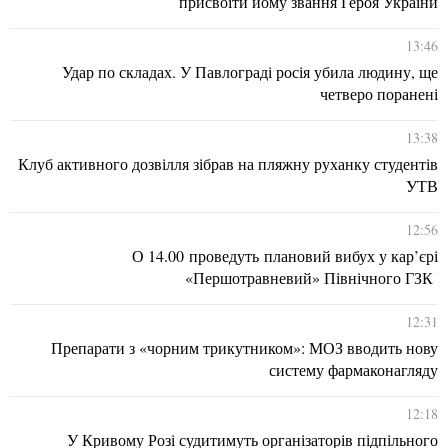
присвоїти йому звання Героя України
13:46
Удар по складах. У Павлограді росія убила людину, ще
четверо поранені
13:38
Клуб активного дозвілля зібрав на пляжну руханку студентів
УТВ
12:56
О 14.00 проведуть плановий вибух у кар’єрі
«Першотравневий» Північного ГЗК
12:31
Препарати з «чорним трикутником»: МОЗ вводить нову
систему фармаконагляду
12:18
У Кривому Розі судитимуть організаторів підпільного