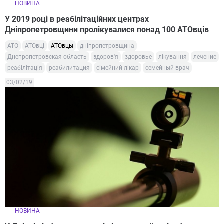
НОВИНА
У 2019 році в реабілітаційних центрах
Дніпропетровщини пролікувалися понад 100 АТОвців
АТО
АТОвці
АТОвцы
дніпропетровщина
Днепропетровская область
здоров'я
здоровье
лікування
лечение
реабілітація
реабилитация
сімейний лікар
семейный врач
03/02/19
НОВИНА