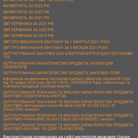
ФІНЗВІТНІСТЬ ЗА 2023 РІК
ФІНЗВІТНІСТЬ ЗА 2022 РІК
ФІНЗВІТНІСТЬ ЗА 2021 РІК
ЗВІТ КЕРІВНИКА ЗА 2021 РІК
ЗВІТ КЕРІВНИКА ЗА 2020 РІК
ЗВІТ КЕРІВНИКА ЗА 2019 РІК
ЗВІТ ПРО ВИКОНАННЯ ФІНПЛАНУ ЗА 1 КВАРТАЛ 2021 РОКУ
ЗВІТ ПРО ВИКОНАННЯ ФІНПЛАНУ ЗА 6 МІСЯЦІВ 2021 РОКУ
ОБҐРУНТУВАННЯ ЗАКУПІВЛІ 2025 ЕЛЕКТРОЕНЕРГІЇ ЗГІДНО ПОСТАНОВИ
710
ОБҐРУНТУВАННЯ ХАРАКТЕРИСТИК ПРЕДМЕТА ПАЛИВО ДЛЯ
ГЕНЕРАТОРІВ
ОБҐРУНТУВАННЯ ХАРАКТЕРИСТИК ПРЕДМЕТА ЗАКУПІВЛІ "ППМ"
Інформація на виконання постанови Кабінету Міністрів України № 1266
від 16 грудня 2020 року ДК 021:2015 - 09320000-8 Пара, гаряча вода та
пов’язана продукція (теплова енергія)
ОБҐРУНТУВАННЯ ТЕХНІЧНИХ ТА ЯКІСНИХ ХАРАКТЕРИСТИК ПРЕДМЕТА
ЗАКУПІВЛІ «ЕЛЕКТРИЧНА ЕНЕРГІЯ»
ОБҐРУНТУВАННЯ ТЕХНІЧНИХ ТА ЯКІСНИХ ХАРАКТЕРИСТИК ПРЕДМЕТА
ЗАКУПІВЛІ «Фотоапарат Canon R6 Mark II Kit RF 24-105 f/4.0 L IS
(5666C029) /аналог»
ОБҐРУНТУВАННЯ ТЕХНІЧНИХ ТА ЯКІСНИХ ХАРАКТЕРИСТИК ПРЕДМЕТА
ЗАКУПІВЛІ «PANASONIC DC-GH5 II Body (DC-GH5M2EE) / аналог»
ОБҐРУНТУВАННЯ ТЕХНІЧНИХ ТА ЯКІСНИХ ХАРАКТЕРИСТИК ПРЕДМЕТА
ЗАКУПІВЛІ «БЕНЗИН - 95 (ДЛЯ ГЕНЕРАТОРІВ)»
Використання розміщених на сайті матеріалів можливе тільки