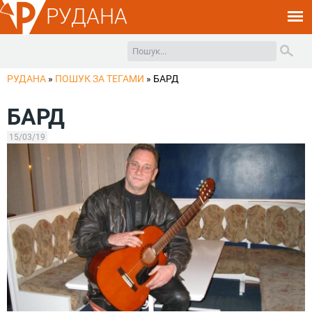
РУДАНА
РУДАНА
»
ПОШУК ЗА ТЕГАМИ
»
БАРД
БАРД
15/03/19