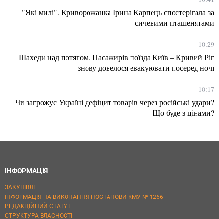
"Які милі". Криворожанка Ірина Карпець спостерігала за
сичевими пташенятами
10:29
Шахеди над потягом. Пасажирів поїзда Київ – Кривий Ріг
знову довелося евакуювати посеред ночі
10:17
Чи загрожує Україні дефіцит товарів через російські удари?
Що буде з цінами?
ІНФОРМАЦІЯ
ЗАКУПІВЛІ
ІНФОРМАЦІЯ НА ВИКОНАННЯ ПОСТАНОВИ КМУ № 1266
РЕДАКЦІЙНИЙ СТАТУТ
СТРУКТУРА ВЛАСНОСТІ