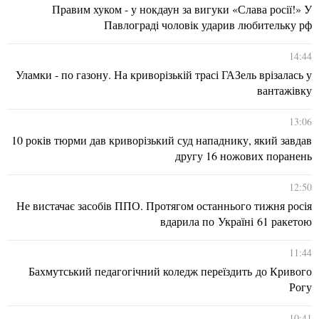
Правим хуком - у нокдаун за вигуки «Слава росії!» У
Павлограді чоловік ударив любительку рф
14:44
Уламки - по газону. На криворізькій трасі ГАЗель врізалась у
вантажівку
13:06
10 років тюрми дав криворізький суд нападнику, який завдав
другу 16 ножових поранень
12:50
Не вистачає засобів ППО. Протягом останнього тижня росія
вдарила по Україні 61 ракетою
11:44
Бахмутський педагогічний коледж переїздить до Кривого
Рогу
10:41