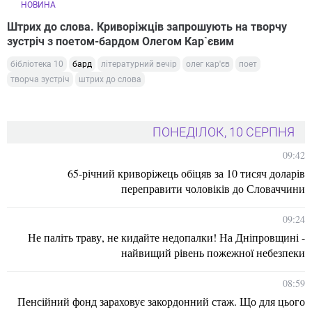
НОВИНА
Штрих до слова. Криворіжців запрошують на творчу
зустріч з поетом-бардом Олегом Кар`євим
бібліотека 10
бард
літературний вечір
олег кар'єв
поет
творча зустріч
штрих до слова
ПОНЕДІЛОК, 10 СЕРПНЯ
09:42
65-річний криворіжець обіцяв за 10 тисяч доларів
переправити чоловіків до Словаччини
09:24
Не паліть траву, не кидайте недопалки! На Дніпровщині -
найвищий рівень пожежної небезпеки
08:59
Пенсійний фонд зараховує закордонний стаж. Що для цього