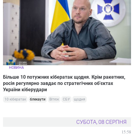
НОВИНА
Більше 10 потужних кібератак щодня. Крім ракетних,
росія регулярно завдає по стратегічних об'єктах
України кіберудари
10 кібератак
блекаути
Вітюк
СБУ
щодня
СУБОТА, 08 СЕРПНЯ
15:58