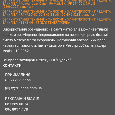
ОБҐРУНТУВАННЯ ТЕХНІЧНИХ ТА ЯКІСНИХ ХАРАКТЕРИСТИК ПРЕДМЕТА
ЗАКУПІВЛІ «Фотоапарат Canon R6 Mark II Kit RF 24-105 f/4.0 L IS
(5666C029) /аналог»
ОБҐРУНТУВАННЯ ТЕХНІЧНИХ ТА ЯКІСНИХ ХАРАКТЕРИСТИК ПРЕДМЕТА
ЗАКУПІВЛІ «PANASONIC DC-GH5 II Body (DC-GH5M2EE) / аналог»
ОБҐРУНТУВАННЯ ТЕХНІЧНИХ ТА ЯКІСНИХ ХАРАКТЕРИСТИК ПРЕДМЕТА
ЗАКУПІВЛІ «БЕНЗИН - 95 (ДЛЯ ГЕНЕРАТОРІВ)»
Використання розміщених на сайті матеріалів можливе тільки
шляхом розміщення гіперпосилання на першоджерело без змін
змісту матеріалів та скорочень. Порушення авторських прав
карається законом. Ідентифікатор в Реєстрі суб'єктів у сфері
медіа L 10-0062.
Всі права захищені © 2026, ТРК "Рудана"
КОНТАКТИ
ПРИЙМАЛЬНЯ
(067) 217-77-55
tv@rudana.com.ua
РЕКЛАМНІЙ ВІДДІЛ
067 569 66 74
096 891 17 78