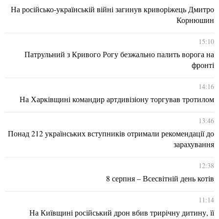
На російсько-українській війні загинув криворіжець Дмитро
Корнюшин
15:10
Патрульний з Кривого Рогу безжально палить ворога на
фронті
14:16
На Харківщині командир артдивізіону торгував тротилом
13:46
Понад 212 українських вступників отримали рекомендації до
зарахування
12:38
8 серпня – Всесвітній день котів
11:14
На Київщині російський дрон вбив трирічну дитину, її