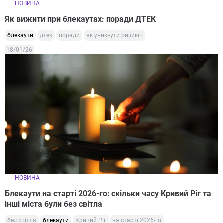
НОВИНА
Як вижити при блекаутах: поради ДТЕК
блекаути
дтек
поради
як уникнути ризиків
18/01/26
НОВИНА
Блекаути на старті 2026-го: скільки часу Кривий Ріг та
інші міста були без світла
без світла
блекаути
Кривий Ріг
на старті 2026-го