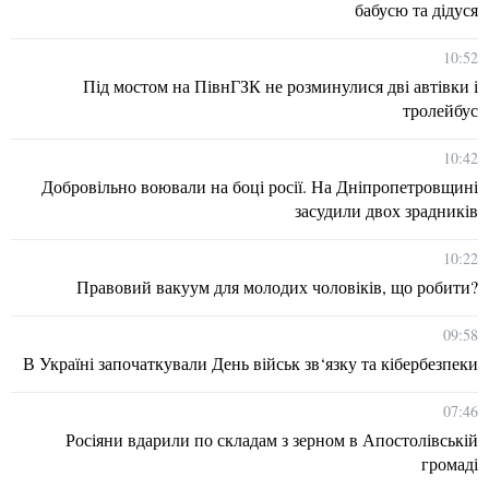
бабусю та дідуся
10:52
Під мостом на ПівнГЗК не розминулися дві автівки і
тролейбус
10:42
Добровільно воювали на боці росії. На Дніпропетровщині
засудили двох зрадників
10:22
Правовий вакуум для молодих чоловіків, що робити?
09:58
В Україні започаткували День військ зв‘язку та кібербезпеки
07:46
Росіяни вдарили по складам з зерном в Апостолівській
громаді