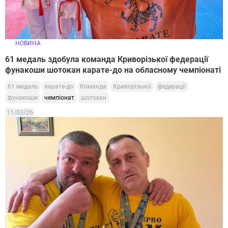
НОВИНА
61 медаль здобула команда Криворізької федерації
фунакоши шотокан карате-до на обласному чемпіонаті
61 медаль
карате-до
Команда
Криворізької
федерації
фунакоши
чемпіонат
шотокан
11/03/26