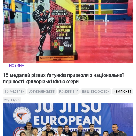
НОВИНА
15 медалей різних ґатунків привезли з національної
першості криворізькі кікбоксери
15 медалей
Всеукраїнський
Кривий Ріг
наші кікбоксери
чемпіонат
22/03/26