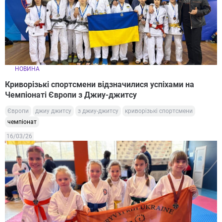
НОВИНА
Криворізькі спортсмени відзначилися успіхами на
Чемпіонаті Європи з Джиу-джитсу
Європи
джиу джитсу
з джиу-джитсу
криворізькі спортсмени
чемпіонат
16/03/26