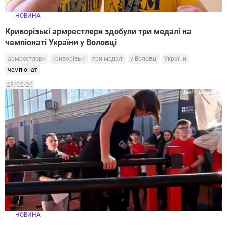
НОВИНА
Криворізькі армрестлери здобули три медалі на
чемпіонаті України у Воловці
армрестлери
криворізькі
три медалі
у Воловці
України
чемпіонат
23/02/26
НОВИНА