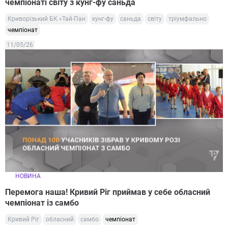
чемпіонаті світу з кунг-фу саньда
Криворізький БК «Тай-Пан
кунг-фу
саньда
світу
тріумфально
чемпіонат
11/05/26
НОВИНА
Перемога наша! Кривий Ріг приймав у себе обласний
чемпіонат із самбо
Кривий Ріг
обласний
самбо
чемпіонат