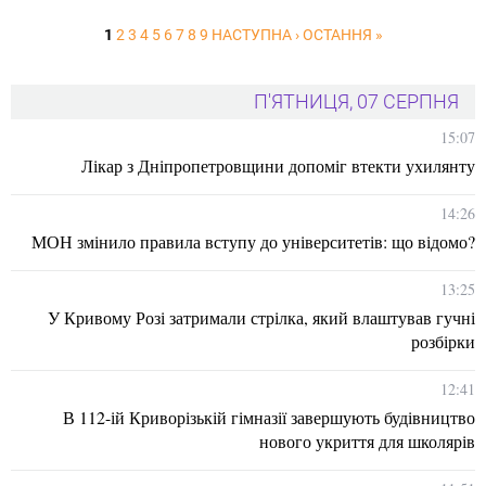
1
2
3
4
5
6
7
8
9
НАСТУПНА ›
ОСТАННЯ »
П'ЯТНИЦЯ, 07 СЕРПНЯ
15:07
Лікар з Дніпропетровщини допоміг втекти ухилянту
14:26
МОН змінило правила вступу до університетів: що відомо?
13:25
У Кривому Розі затримали стрілка, який влаштував гучні
розбірки
12:41
В 112-ій Криворізькій гімназії завершують будівництво
нового укриття для школярів