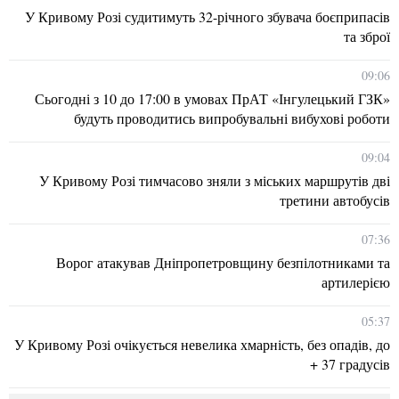
У Кривому Розі судитимуть 32-річного збувача боєприпасів
та зброї
09:06
Сьогодні з 10 до 17:00 в умовах ПрАТ «Інгулецький ГЗК»
будуть проводитись випробувальні вибухові роботи
09:04
У Кривому Розі тимчасово зняли з міських маршрутів дві
третини автобусів
07:36
Ворог атакував Дніпропетровщину безпілотниками та
артилерією
05:37
У Кривому Розі очікується невелика хмарність, без опадів, до
+ 37 градусів