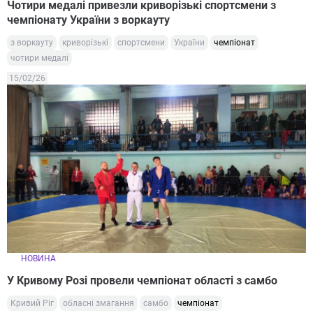
Чотири медалі привезли криворізькі спортсмени з
чемпіонату України з воркауту
з воркауту
криворізькі
спортсмени
України
чемпіонат
чотири медалі
15/02/26
НОВИНА
У Кривому Розі провели чемпіонат області з самбо
Кривий Ріг
обласні змагання
самбо
чемпіонат