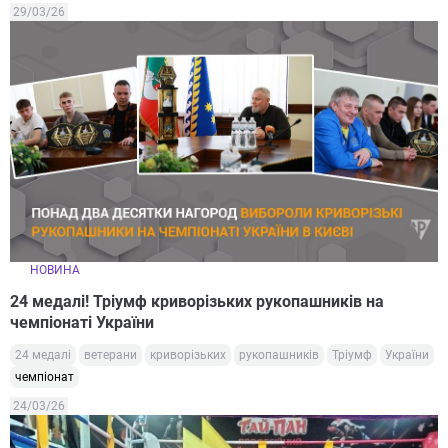
29/03/26
НОВИНА
24 медалі! Тріумф криворізьких рукопашників на
чемпіонаті України
24 медалі
ветерани
криворізьких
рукопашників
Тріумф
України
чемпіонат
24/03/26