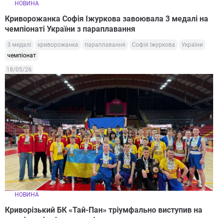
НОВИНА
Криворожанка Софія Іжуркова завоювала 3 медалі на
чемпіонаті України з параплавання
3 медалі
криворожанка
параплавання
Софія Іжуркова
України
чемпіонат
18/05/26
НОВИНА
Криворізький БК «Тай-Пан» тріумфально виступив на