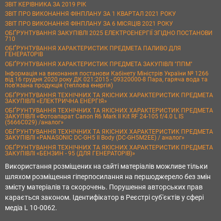
ЗВІТ КЕРІВНИКА ЗА 2019 РІК
ЗВІТ ПРО ВИКОНАННЯ ФІНПЛАНУ ЗА 1 КВАРТАЛ 2021 РОКУ
ЗВІТ ПРО ВИКОНАННЯ ФІНПЛАНУ ЗА 6 МІСЯЦІВ 2021 РОКУ
ОБҐРУНТУВАННЯ ЗАКУПІВЛІ 2025 ЕЛЕКТРОЕНЕРГІЇ ЗГІДНО ПОСТАНОВИ
710
ОБҐРУНТУВАННЯ ХАРАКТЕРИСТИК ПРЕДМЕТА ПАЛИВО ДЛЯ
ГЕНЕРАТОРІВ
ОБҐРУНТУВАННЯ ХАРАКТЕРИСТИК ПРЕДМЕТА ЗАКУПІВЛІ "ППМ"
Інформація на виконання постанови Кабінету Міністрів України № 1266
від 16 грудня 2020 року ДК 021:2015 - 09320000-8 Пара, гаряча вода та
пов’язана продукція (теплова енергія)
ОБҐРУНТУВАННЯ ТЕХНІЧНИХ ТА ЯКІСНИХ ХАРАКТЕРИСТИК ПРЕДМЕТА
ЗАКУПІВЛІ «ЕЛЕКТРИЧНА ЕНЕРГІЯ»
ОБҐРУНТУВАННЯ ТЕХНІЧНИХ ТА ЯКІСНИХ ХАРАКТЕРИСТИК ПРЕДМЕТА
ЗАКУПІВЛІ «Фотоапарат Canon R6 Mark II Kit RF 24-105 f/4.0 L IS
(5666C029) /аналог»
ОБҐРУНТУВАННЯ ТЕХНІЧНИХ ТА ЯКІСНИХ ХАРАКТЕРИСТИК ПРЕДМЕТА
ЗАКУПІВЛІ «PANASONIC DC-GH5 II Body (DC-GH5M2EE) / аналог»
ОБҐРУНТУВАННЯ ТЕХНІЧНИХ ТА ЯКІСНИХ ХАРАКТЕРИСТИК ПРЕДМЕТА
ЗАКУПІВЛІ «БЕНЗИН - 95 (ДЛЯ ГЕНЕРАТОРІВ)»
Використання розміщених на сайті матеріалів можливе тільки
шляхом розміщення гіперпосилання на першоджерело без змін
змісту матеріалів та скорочень. Порушення авторських прав
карається законом. Ідентифікатор в Реєстрі суб'єктів у сфері
медіа L 10-0062.