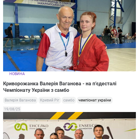
НОВИНА
Криворожанка Валерія Ваганова - на п’єдесталі
Чемпіонату України з самбо
Валерія Ваганова
Кривий Ріг
самбо
чемпіонат україни
19/08/25