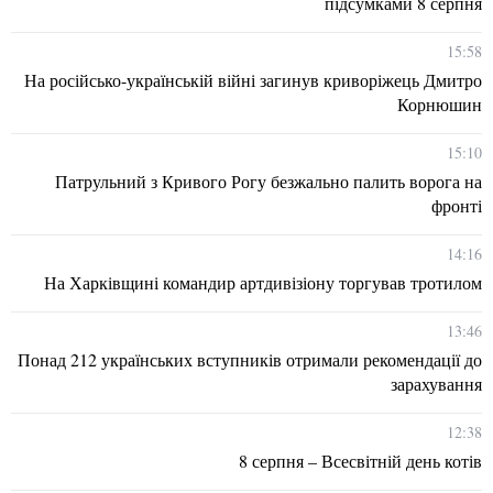
підсумками 8 серпня
15:58
На російсько-українській війні загинув криворіжець Дмитро
Корнюшин
15:10
Патрульний з Кривого Рогу безжально палить ворога на
фронті
14:16
На Харківщині командир артдивізіону торгував тротилом
13:46
Понад 212 українських вступників отримали рекомендації до
зарахування
12:38
8 серпня – Всесвітній день котів