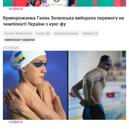
НОВИНА
Криворожанка Ганна Зеленська виборола перемогу на
чемпіонаті України з кунг-фу
Ганна Зеленська
з кунг-фу
криворожанка
перемога
чемпіонат україни
01/05/25
НОВИНА