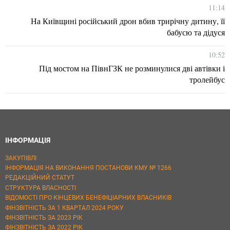
11:14
На Київщині російський дрон вбив трирічну дитину, її
бабусю та дідуся
10:52
Під мостом на ПівнГЗК не розминулися дві автівки і
тролейбус
ІНФОРМАЦІЯ
ЗАКУПІВЛІ
ІНФОРМАЦІЯ НА ВИКОНАННЯ ПОСТАНОВИ КМУ № 1266
РЕДАКЦІЙНИЙ СТАТУТ
СТРУКТУРА ВЛАСНОСТІ
ВІДОМОСТІ ПРО КІНЦЕВИХ БЕНЕФІЦІАРНИХ ВЛАСНИКІВ
ФІНЗВІТНІСТЬ ЗА 1 КВАРТАЛ 2024 РОКУ
ФІНЗВІТНІСТЬ ЗА 2023 РІК
ФІНЗВІТНІСТЬ ЗА 2022 РІК