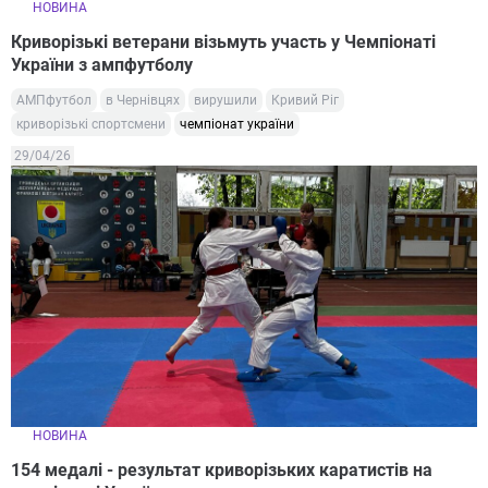
НОВИНА
Криворізькі ветерани візьмуть участь у Чемпіонаті
України з ампфутболу
АМПфутбол
в Чернівцях
вирушили
Кривий Ріг
криворізькі спортсмени
чемпіонат україни
29/04/26
НОВИНА
154 медалі - результат криворізьких каратистів на