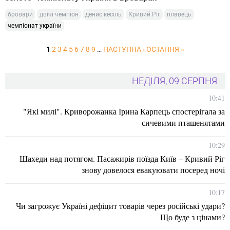
бровари
двічі чемпіон
денис кесіль
Кривий Ріг
плавець
чемпіонат україни
1
2
3
4
5
6
7
8
9
…
НАСТУПНА ›
ОСТАННЯ »
НЕДІЛЯ, 09 СЕРПНЯ
10:41
"Які милі". Криворожанка Ірина Карпець спостерігала за
сичевими пташенятами
10:29
Шахеди над потягом. Пасажирів поїзда Київ – Кривий Ріг
знову довелося евакуювати посеред ночі
10:17
Чи загрожує Україні дефіцит товарів через російські удари?
Що буде з цінами?