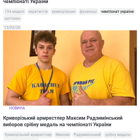
чемпіонаті України
154 медалі
каратистів
криворізьких
фунакоші
чемпіонат україни
шотокан
15/03/26
НОВИНА
Криворізький армрестлер Максим Радзимінський
виборов срібну медаль на чемпіонаті України
Криворізький армрестлер
Максим
Радзимінський
срібну медаль