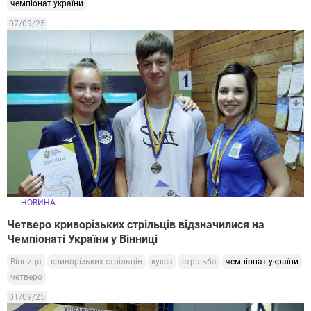
чемпіонат україни
07/09/25
НОВИНА
Четверо криворізьких стрільців відзначилися на
Чемпіонаті України у Вінниці
Вінниця
криворізьких стрільців
кукса
стрільба
чемпіонат україни
четверо
01/09/25