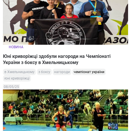
НОВИНА
Юні криворіжці здобули нагороди на Чемпіонаті
України з боксу в Хмельницькому
в Хмельницькому
з боксу
нагороди
чемпіонат україни
юні криворіжці
08/05/25