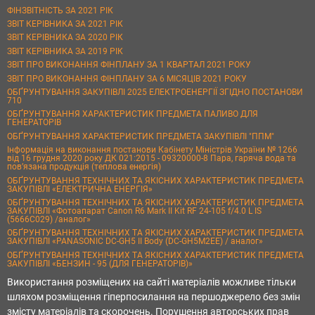
ФІНЗВІТНІСТЬ ЗА 2021 РІК
ЗВІТ КЕРІВНИКА ЗА 2021 РІК
ЗВІТ КЕРІВНИКА ЗА 2020 РІК
ЗВІТ КЕРІВНИКА ЗА 2019 РІК
ЗВІТ ПРО ВИКОНАННЯ ФІНПЛАНУ ЗА 1 КВАРТАЛ 2021 РОКУ
ЗВІТ ПРО ВИКОНАННЯ ФІНПЛАНУ ЗА 6 МІСЯЦІВ 2021 РОКУ
ОБҐРУНТУВАННЯ ЗАКУПІВЛІ 2025 ЕЛЕКТРОЕНЕРГІЇ ЗГІДНО ПОСТАНОВИ
710
ОБҐРУНТУВАННЯ ХАРАКТЕРИСТИК ПРЕДМЕТА ПАЛИВО ДЛЯ
ГЕНЕРАТОРІВ
ОБҐРУНТУВАННЯ ХАРАКТЕРИСТИК ПРЕДМЕТА ЗАКУПІВЛІ "ППМ"
Інформація на виконання постанови Кабінету Міністрів України № 1266
від 16 грудня 2020 року ДК 021:2015 - 09320000-8 Пара, гаряча вода та
пов’язана продукція (теплова енергія)
ОБҐРУНТУВАННЯ ТЕХНІЧНИХ ТА ЯКІСНИХ ХАРАКТЕРИСТИК ПРЕДМЕТА
ЗАКУПІВЛІ «ЕЛЕКТРИЧНА ЕНЕРГІЯ»
ОБҐРУНТУВАННЯ ТЕХНІЧНИХ ТА ЯКІСНИХ ХАРАКТЕРИСТИК ПРЕДМЕТА
ЗАКУПІВЛІ «Фотоапарат Canon R6 Mark II Kit RF 24-105 f/4.0 L IS
(5666C029) /аналог»
ОБҐРУНТУВАННЯ ТЕХНІЧНИХ ТА ЯКІСНИХ ХАРАКТЕРИСТИК ПРЕДМЕТА
ЗАКУПІВЛІ «PANASONIC DC-GH5 II Body (DC-GH5M2EE) / аналог»
ОБҐРУНТУВАННЯ ТЕХНІЧНИХ ТА ЯКІСНИХ ХАРАКТЕРИСТИК ПРЕДМЕТА
ЗАКУПІВЛІ «БЕНЗИН - 95 (ДЛЯ ГЕНЕРАТОРІВ)»
Використання розміщених на сайті матеріалів можливе тільки
шляхом розміщення гіперпосилання на першоджерело без змін
змісту матеріалів та скорочень. Порушення авторських прав