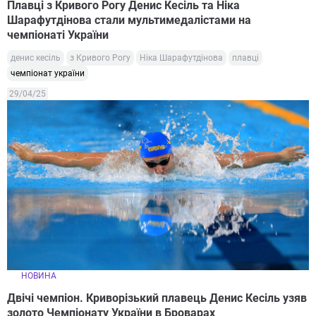
Плавці з Кривого Рогу Денис Кесіль та Ніка
Шарафутдінова стали мультимедалістами на
чемпіонаті України
денис кесіль
з Кривого Рогу
Ніка Шарафутдінова
плавці
чемпіонат україни
29/04/25
НОВИНА
Двічі чемпіон. Криворізький плавець Денис Кесіль узяв
золото Чемпіонату України в Броварах