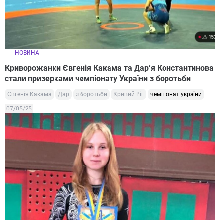
НОВИНА
Криворожанки Євгенія Какама та Дар‘я Константинова
стали призерками чемпіонату України з боротьби
Євгенія Какама
Дар
з боротьби
Кривий Ріг
чемпіонат україни
07/05/25