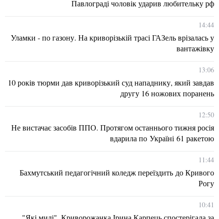
Павлограді чоловік ударив любительку рф
14:44
Уламки - по газону. На криворізькій трасі ГАЗель врізалась у
вантажівку
13:06
10 років тюрми дав криворізький суд нападнику, який завдав
другу 16 ножових поранень
12:50
Не вистачає засобів ППО. Протягом останнього тижня росія
вдарила по Україні 61 ракетою
11:44
Бахмутський педагогічний коледж переїздить до Кривого
Рогу
10:41
"Які милі". Криворожанка Ірина Карпець спостерігала за