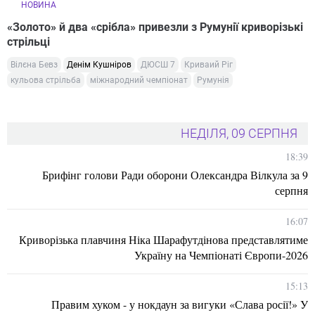
НОВИНА
«Золото» й два «срібла» привезли з Румунії криворізькі
стрільці
Вілєна Бевз
Денім Кушніров
ДЮСШ 7
Криваий Ріг
кульова стрільба
міжнародний чемпіонат
Румунія
НЕДІЛЯ, 09 СЕРПНЯ
18:39
Брифінг голови Ради оборони Олександра Вілкула за 9
серпня
16:07
Криворізька плавчиня Ніка Шарафутдінова представлятиме
Україну на Чемпіонаті Європи-2026
15:13
Правим хуком - у нокдаун за вигуки «Слава росії!» У