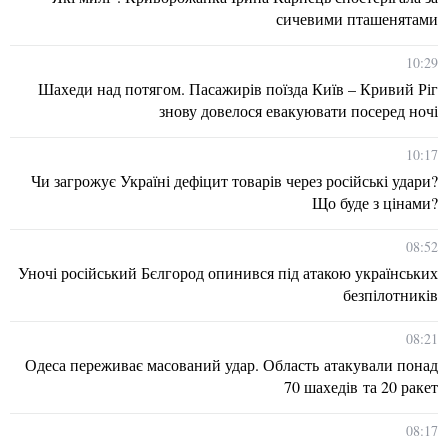
сичевими пташенятами
10:29
Шахеди над потягом. Пасажирів поїзда Київ – Кривий Ріг
знову довелося евакуювати посеред ночі
10:17
Чи загрожує Україні дефіцит товарів через російські удари?
Що буде з цінами?
08:52
Уночі російський Бєлгород опинився під атакою українських
безпілотників
08:21
Одеса переживає масований удар. Область атакували понад
70 шахедів та 20 ракет
08:17