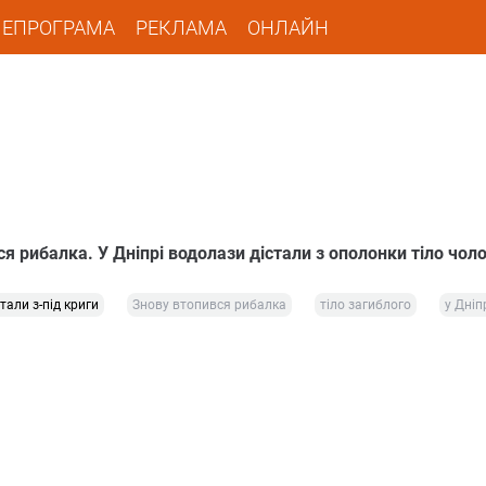
ЛЕПРОГРАМА
РЕКЛАМА
ОНЛАЙН
я рибалка. У Дніпрі водолази дістали з ополонки тіло чоло
стали з-під криги
Знову втопився рибалка
тіло загиблого
у Дніп