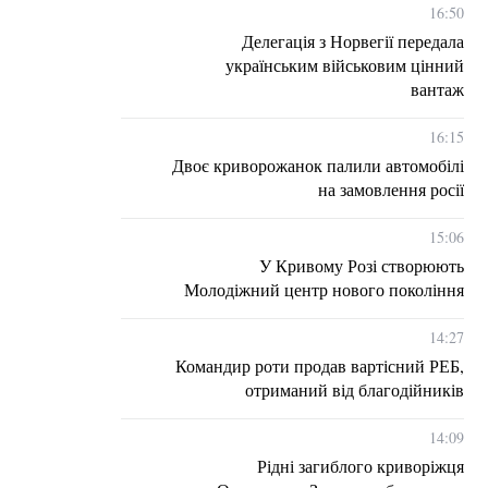
16:50
Делегація з Норвегії передала
українським військовим цінний
вантаж
16:15
Двоє криворожанок палили автомобілі
на замовлення росії
15:06
У Кривому Розі створюють
Молодіжний центр нового покоління
14:27
Командир роти продав вартісний РЕБ,
отриманий від благодійників
14:09
Рідні загиблого криворіжця