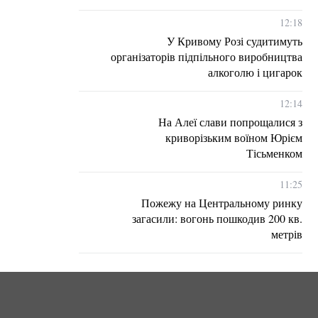
12:18
У Кривому Розі судитимуть
організаторів підпільного виробництва
алкоголю і цигарок
12:14
На Алеї слави попрощалися з
криворізьким воїном Юрієм
Тісьменком
11:25
Пожежу на Центральному ринку
загасили: вогонь пошкодив 200 кв.
метрів