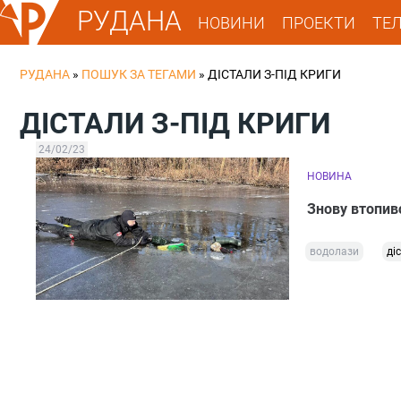
РУДАНА
НОВИНИ
ПРОЕКТИ
ТЕ
РУДАНА
»
ПОШУК ЗА ТЕГАМИ
»
ДІСТАЛИ З-ПІД КРИГИ
ДІСТАЛИ З-ПІД КРИГИ
24/02/23
НОВИНА
Знову втопивс
водолази
ді