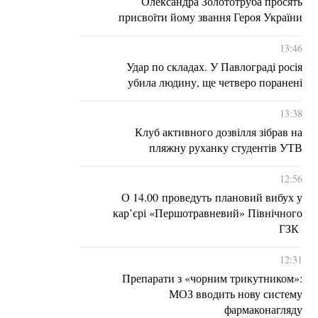
Олександра Золототруба просять
присвоїти йому звання Героя України
13:46
Удар по складах. У Павлограді росія
убила людину, ще четверо поранені
13:38
Клуб активного дозвілля зібрав на
пляжну руханку студентів УТВ
12:56
О 14.00 проведуть плановий вибух у
кар’єрі «Першотравневий» Північного
ГЗК
12:31
Препарати з «чорним трикутником»:
МОЗ вводить нову систему
фармаконагляду